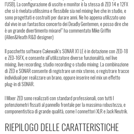
l’USB). La configurazione di uscite e monitor è la stessa di ZED 14 e 12FX
che si è rivelata utilissima e flessibile sia nel mixing live che in studio, e
sono progettati e costruiti per durare anni. Ne ho appena utilizzato uno
dal vivo in un fantastico concerto dei Deadly Gentemen, e posso dire che
è un grande divertimento mixare!” ha commentato Mike Griffin
(Allen&Heath R&D designer)
Il pacchetto software Cakewalk’s SONAR X1 LE è in dotazione con ZED-18
e ZED-16FX, e consente all’utilizzatore diverse funzionalità, nel live
mixing, live recording, studio recording o studio mixing. La combinazione
di ZED e SONAR consente di registrare un mix stereo, o registrare tracce
individuali per realizzare un brano, oppure inserire nel mix un effetto
plug-in di SONAR.
I Mixer ZED sono realizzati con standard professionali, con tutti I
potenziometri fissati al pannello frontale per la massima robustezza, e
componentistica di grande qualità, come I connettori XLR e Jack Neutrik.
RIEPILOGO DELLE CARATTERISTICHE