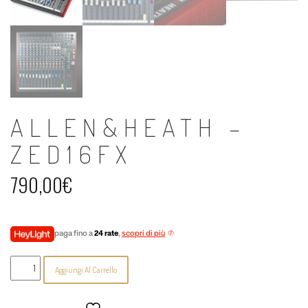
ALLEN&HEATH –
ZED16FX
790,00
€
paga fino a
24 rate
,
scopri di più
Allen&Heath
Aggiungi Al Carrello
-
ZED16FX
quantità