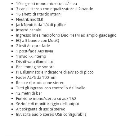
10 ingressi mono microfonici/linea
3 canali stereo con equalizzatore a 2 bande
16 effetti di ritardo interni
Neutrik mic XLR
Jack Neutrik da 1/4 di pollice
Inserto canale
Ingresso linea microfono DuoPreTM ad ampio guadagno
EQ a 3 bande con MusiQ
2 invii Aux pre-fade
1 post-fade Aux invia
1 invio FX interno
Disattivato illuminato
Pan immagine sonora
PFL illuminato e indicatore di avviso di picco
Fader ALPS da 100 mm
Reso e riproduzione stereo
Tutti gli ingressi con controllo del livello
12 metri di bar
Funzione mono/stereo su aux 1&2
Sezione di monitoraggio dell’output
Alt sorgente di uscita stereo
In/uscita audio stereo USB configurabile