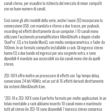
canali stereo, per esaudire la richiesta del mercato di mixer compatti
con un buon numero di canali.
Così come gli altri modelli della serie, anche I nuovi ZED incorporano la
connessione USB, con mandata e ritorno a due tracce, per payback,
recording ed effetti direttamente da un computer. I 10 canali mono
utilizzano l’acclamato preamplificatore Allen&Heath a doppio stadio
‘DuoPre’, EQ a tre bande MusiQ, con media semiparametrica, e fader da
100mm. In un formato compatto installabile a rack. Gli ingressi stereo
hanno EQ a due bande ed ingressi per una sorgente extra, e sono
diponibili 4 mandate aux accessibili sia dai canali mono che da quelli
stereo.
ZED-16FX offre inoltre un processore di effetti con Tap tempo delay,
conversione 24 bit/48kHz, ed un set di 16 effetti derivati direttamente
dai sistemi Allen&heath iLive.
“ZED-18 e ZED-16FX sono il perfetto formato per molte applicazioni. In un
telaio montabile a rack abbiamo inserito 10 canali mono e mantenuto
tutti gli stereo (in ZED-18 sono disponibili 7 ingressi stereo compresa