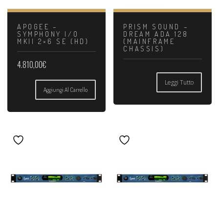
APOGEE –
PRISM SOUND –
SYMPHONY I/O
DREAM ADA 128
MKII 2×6 SE (HD)
(MAINFRAME
CHASSIS)
4.810,00
€
Leggi Tutto
Aggiungi Al Carrello