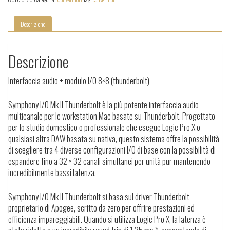
(TB)
quantità
Descrizione
Descrizione
Interfaccia audio + modulo I/O 8×8 (thunderbolt)
Symphony I/O Mk II Thunderbolt è la più potente interfaccia audio
multicanale per le workstation Mac basate su Thunderbolt.
Progettato
per lo studio domestico o professionale che esegue Logic Pro X o
qualsiasi altra DAW basata su nativa, questo sistema offre la possibilità
di scegliere tra 4 diverse configurazioni I/O di base con la possibilità di
espandere fino a 32 × 32 canali simultanei per unità pur mantenendo
incredibilmente bassi latenza.
Symphony I/O Mk II Thunderbolt si basa sul driver Thunderbolt
proprietario di Apogee, scritto da zero per offrire prestazioni ed
efficienza impareggiabili.
Quando si utilizza Logic Pro X, la latenza è