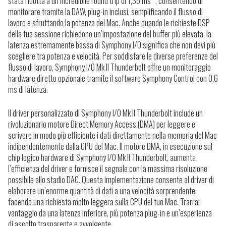
stata ridotta a un incredibile round trip di 1,35 ms *, consentendo di
monitorare tramite la DAW, plug-in inclusi, semplificando il flusso di
lavoro e sfruttando la potenza del Mac. Anche quando le richieste DSP
della tua sessione richiedono un’impostazione del buffer più elevata, la
latenza estremamente bassa di Symphony I/O significa che non devi più
scegliere tra potenza e velocità.
Per soddisfare le diverse preferenze del
flusso di lavoro, Symphony I/O Mk II Thunderbolt offre un monitoraggio
hardware diretto opzionale tramite il software Symphony Control con 0,6
ms di latenza.
Il driver personalizzato di Symphony I/O Mk II Thunderbolt include un
rivoluzionario motore Direct Memory Access (DMA) per leggere e
scrivere in modo più efficiente i dati direttamente nella memoria del Mac
indipendentemente dalla CPU del Mac.
Il motore DMA, in esecuzione sul
chip logico hardware di Symphony I/O Mk II Thunderbolt, aumenta
l’efficienza del driver e fornisce il segnale con la massima risoluzione
possibile allo stadio DAC. Questa implementazione consente al driver di
elaborare un’enorme quantità di dati a una velocità sorprendente,
facendo una richiesta molto leggera sulla CPU del tuo Mac. Trarrai
vantaggio da una latenza inferiore, più potenza plug-in e un’esperienza
di ascolto trasparente e avvolgente.