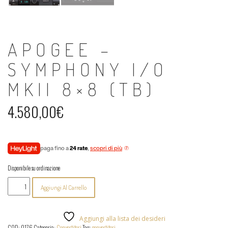
APOGEE –
SYMPHONY I/O
MKII 8×8 (TB)
4.580,00
€
paga fino a
24 rate
,
scopri di più
Disponibile su ordinazione
Apogee
Aggiungi Al Carrello
-
Symphony
I/O
MKII
Aggiungi alla lista dei desideri
8x8
COD:
0176
Categoria:
Convertitori
Tag:
convertitori