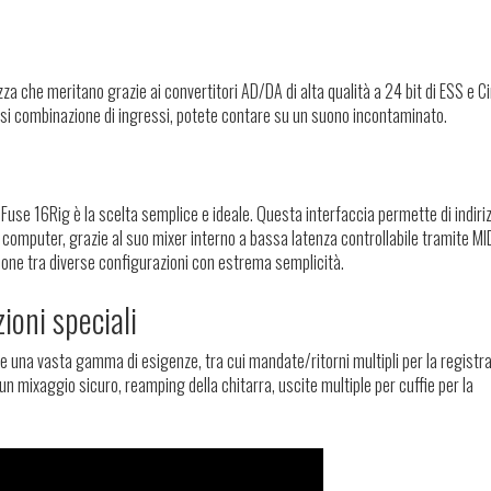
zza che meritano grazie ai convertitori AD/DA di alta qualità a 24 bit di ESS e C
alsiasi combinazione di ingressi, potete contare su un suono incontaminato.
use 16Rig è la scelta semplice e ideale. Questa interfaccia permette di indiri
computer, grazie al suo mixer interno a bassa latenza controllabile tramite MID
zione tra diverse configurazioni con estrema semplicità.
ioni speciali
 una vasta gamma di esigenze, tra cui mandate/ritorni multipli per la registraz
n mixaggio sicuro, reamping della chitarra, uscite multiple per cuffie per la