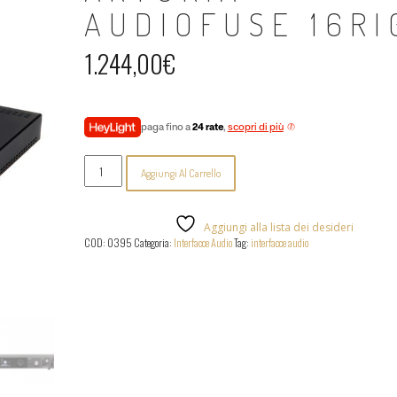
AUDIOFUSE 16RI
1.244,00
€
paga fino a
24 rate
,
scopri di più
Arturia
Aggiungi Al Carrello
-
AudioFuse
16Rig
quantità
Aggiungi alla lista dei desideri
COD:
0395
Categoria:
Interfacce Audio
Tag:
interfacce audio