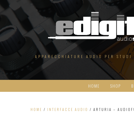
Salta
al
contenuto
APPARECCHIATURE AUDIO PER STUDI
HOME
SHOP
B
HOME
/
INTERFACCE AUDIO
/ ARTURIA – AUDIOF