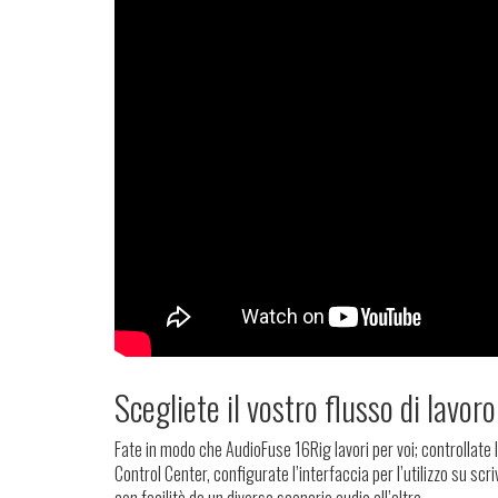
Scegliete il vostro flusso di lavoro
Fate in modo che AudioFuse 16Rig lavori per voi; controllate
Control Center, configurate l’interfaccia per l’utilizzo su sc
con facilità da un diverso scenario audio all’altro.