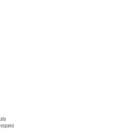
gato
e espansi