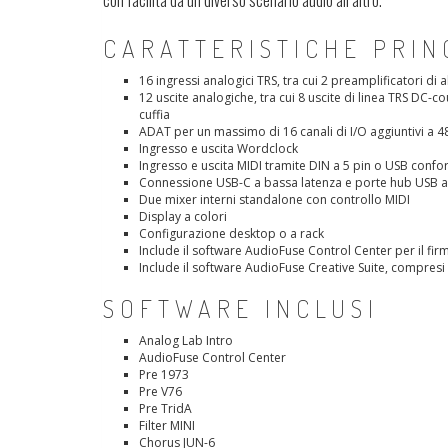
CARATTERISTICHE PRIN
16 ingressi analogici TRS, tra cui 2 preamplificatori di 
12 uscite analogiche, tra cui 8 uscite di linea TRS DC-
cuffia
ADAT per un massimo di 16 canali di I/O aggiuntivi a 
Ingresso e uscita Wordclock
Ingresso e uscita MIDI tramite DIN a 5 pin o USB con
Connessione USB-C a bassa latenza e porte hub USB an
Due mixer interni standalone con controllo MIDI
Display a colori
Configurazione desktop o a rack
Include il software AudioFuse Control Center per il f
Include il software AudioFuse Creative Suite, compresi 
SOFTWARE INCLUSI
Analog Lab Intro
AudioFuse Control Center
Pre 1973
Pre V76
Pre TridA
Filter MINI
Chorus JUN-6