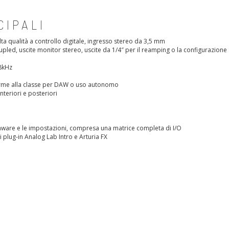
CIPALI
alta qualità a controllo digitale, ingresso stereo da 3,5 mm
coupled, uscite monitor stereo, uscite da 1/4″ per il reamping o la configurazion
48kHz
forme alla classe per DAW o uso autonomo
teriori e posteriori
irmware e le impostazioni, compresa una matrice completa di I/O
i plug-in Analog Lab Intro e Arturia FX