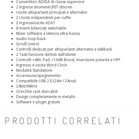
Convertitori AD/DA di classe superiore
2 Ingressi strumenti JFET discreti
Uscite altoparlanti principali e alternativi
2 Uscite indipendenti per cuffie
2 Ingressi/uscite ADAT
8 Inserti bilanciati switchable
Mixer software a latenza ultra-bassa
Audio loop-back
ScrollControl
Controlli dedicati per altoparlanti alternativi e talkback
2 Tasti funzione definiti dall’utente
Controlli +48V, Pad, +10dB Boost, Inversione polarità e HPF
Ingresso e uscita Word Clock
Modalità Standalone
Accensione/spegnimento
Compatibile USB 2.0 (24in / 24out)
24bit/96kHz
Orecchie rack staccabili
Design completamente in metallo
Software e plugin gratuiti
PRODOTTI CORRELATI