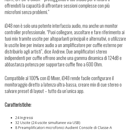
offrendoti la capacità di affrontare sessioni complesse con più
microfoni senza problemi.”
iD48 non è solo una potente interfaccia audio, ma anche un monitor
controller professionale. “Puoi collegare, ascoltare e fare riferimento ai
tuoi mix tramite uscite per altoparlanti principali e alternativi, o utilizzare
le uscite line per inviare audio a un amplificatore per cuffie esterno per
distribuirlo agli artisti”, dice Andrew. Due amplificatori stereo
indipendenti per cuffie offrono anche una gamma dinamica di 124dB e
abbastanza potenza per supportare cuffie fino a 600 Ohm.
Compatibile al 100% con iD Mixer, iD48 rende facile configurare il
monitoraggio diretto a latenza ultra-bassa, creare mix di cue stereo o
salvare preset di layout – tutto da un’unica app.
Caratteristiche:
24 Ingressi
32 Uscite (24 uscite simultanee via USB)
8 Preamplificatori microfonici Audient Console di Classe-A