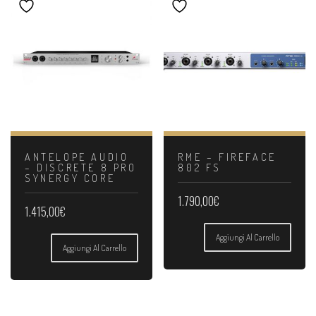
ANTELOPE AUDIO
RME – FIREFACE
– DISCRETE 8 PRO
802 FS
SYNERGY CORE
1.790,00
€
1.415,00
€
Aggiungi Al Carrello
Aggiungi Al Carrello