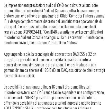
Le impressionanti prestazioni audio di iD48 sono dovute ai suoi otto
preamplificatori microfonici Audient Console a ultra-basso rumore e
distorsione, che offrono un guadagno di 68dB. Come per l’intera gamma
iD, il design completamente discreto dell’amplificatore operazionale di
alta qualità è lo stesso circuito presente nella rinomata console di
registrazione ASP8024-HE. “Con iD48 garantiamo veri preamplificatori
microfonici Audient Console analogici sulla tua scrivania – niente copie,
niente emulazioni, niente trucchi”, sottolinea Andrew.
Aggiungendo a ciò, la tecnologia del convertitore DAC ESS a 32 bit
progettata per ridurre al minimo la perdita di qualità durante la
conversione, massimizzando le prestazioni, il che si traduce in una
gamma dinamica enorme di 126,5 dB sui DAC, assicurando che i dettagli
più sottili siano udibili.
La possibilità di aggiungere fino a 16 canali di preamplificatori
microfonici esterni con iD48 rende facile espandere una configurazione
se necessario. “iD48 è progettata per crescere con i nostri utenti,
offrendo la possibilità di aggiungere ulteriori ingressi e uscite tramite
ADAT, S/PDIF o SMUX – proteggendo il tuo studio per il futuro e