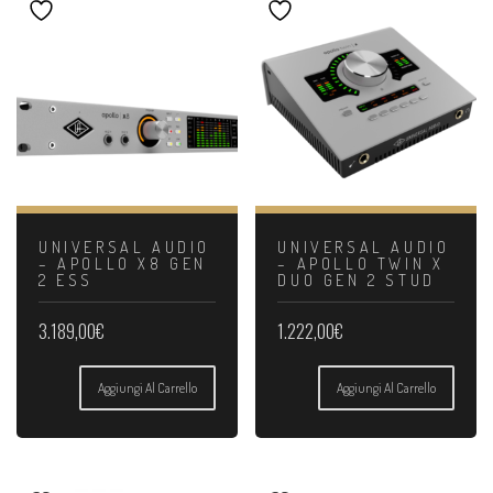
UNIVERSAL AUDIO
UNIVERSAL AUDIO
– APOLLO X8 GEN
– APOLLO TWIN X
2 ESS
DUO GEN 2 STUD
3.189,00
€
1.222,00
€
Aggiungi Al Carrello
Aggiungi Al Carrello