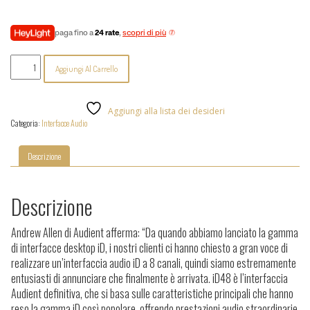
paga fino a
24 rate
,
scopri di più
Audient
Aggiungi Al Carrello
iD48
quantità
Aggiungi alla lista dei desideri
Categoria:
Interfacce Audio
Descrizione
Descrizione
Andrew Allen di Audient afferma: “Da quando abbiamo lanciato la gamma
di interfacce desktop iD, i nostri clienti ci hanno chiesto a gran voce di
realizzare un’interfaccia audio iD a 8 canali, quindi siamo estremamente
entusiasti di annunciare che finalmente è arrivata. iD48 è l’interfaccia
Audient definitiva, che si basa sulle caratteristiche principali che hanno
reso la gamma iD così popolare, offrendo prestazioni audio straordinarie