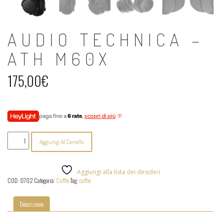
AUDIO TECHNICA –
ATH M60X
175,00
€
paga fino a
6 rate
,
scopri di più
Audio
Aggiungi Al Carrello
Technica
-
ATH
M60X
Aggiungi alla lista dei desideri
quantità
COD:
0702
Categoria:
Cuffie
Tag:
cuffie
Descrizione