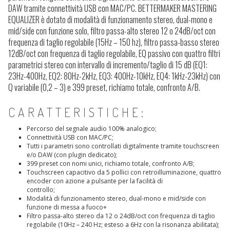
DAW tramite connettività USB con MAC/PC. BETTERMAKER MASTERING
EQUALIZER è dotato di modalità di funzionamento stereo, dual-mono e
mid/side con funzione solo, filtro passa-alto stereo 12 o 24dB/oct con
frequenza di taglio regolabile (15Hz – 150 hz), filtro passa-basso stereo
12dB/oct con frequenza di taglio regolabile, EQ passivo con quattro filtri
parametrici stereo con intervallo di incremento/taglio di 15 dB (EQ1:
23Hz-400Hz, EQ2: 80Hz-2kHz, EQ3: 400Hz-10kHz, EQ4: 1kHz-23kHz) con
Q variabile (0,2 – 3) e 399 preset, richiamo totale, confronto A/B.
CARATTERISTICHE:
Percorso del segnale audio 100% analogico;
Connettività USB con MAC/PC;
Tutti i parametri sono controllati digitalmente tramite touchscreen
e/o DAW (con plugin dedicato);
399 preset con nomi unici, richiamo totale, confronto A/B;
Touchscreen capacitivo da 5 pollici con retroilluminazione, quattro
encoder con azione a pulsante per la facilità di
controllo;
Modalità di funzionamento stereo, dual-mono e mid/side con
funzione di messa a fuoco+
Filtro passa-alto stereo da 12 o 24dB/oct con frequenza di taglio
regolabile (10Hz – 240 Hz; esteso a 6Hz con la risonanza abilitata);