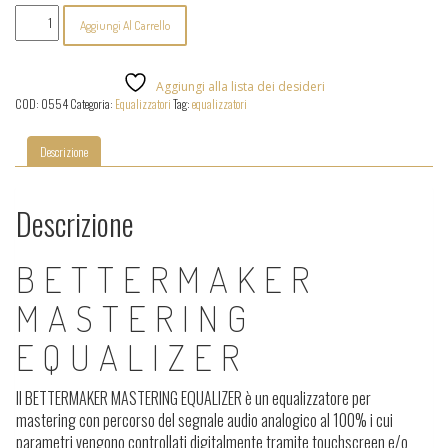
Bettermaker
Aggiungi Al Carrello
-
Mastering
Equalizer
quantità
Aggiungi alla lista dei desideri
COD:
0554
Categoria:
Equalizzatori
Tag:
equalizzatori
Descrizione
Descrizione
BETTERMAKER
MASTERING
EQUALIZER
Il BETTERMAKER MASTERING EQUALIZER è un equalizzatore per
mastering con percorso del segnale audio analogico al 100% i cui
parametri vengono controllati digitalmente tramite touchscreen e/o