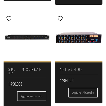
SPL – MIXDREAM
API ASM164
XP
4.294,50
€
1.490,00
€
Aggiungi Al Carrello
Aggiungi Al Carrello