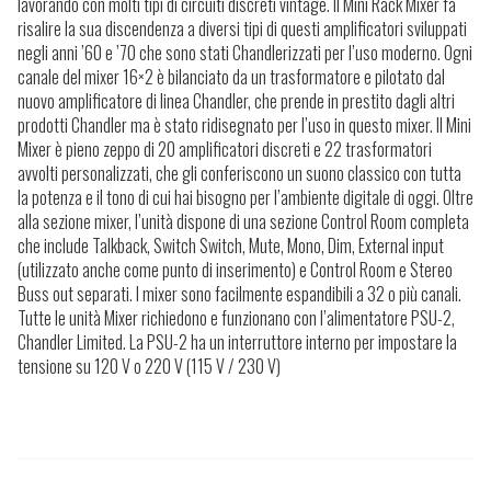
lavorando con molti tipi di circuiti discreti vintage. Il Mini Rack Mixer fa
risalire la sua discendenza a diversi tipi di questi amplificatori sviluppati
negli anni ’60 e ’70 che sono stati Chandlerizzati per l’uso moderno. Ogni
canale del mixer 16×2 è bilanciato da un trasformatore e pilotato dal
nuovo amplificatore di linea Chandler, che prende in prestito dagli altri
prodotti Chandler ma è stato ridisegnato per l’uso in questo mixer. Il Mini
Mixer è pieno zeppo di 20 amplificatori discreti e 22 trasformatori
avvolti personalizzati, che gli conferiscono un suono classico con tutta
la potenza e il tono di cui hai bisogno per l’ambiente digitale di oggi. Oltre
alla sezione mixer, l’unità dispone di una sezione Control Room completa
che include Talkback, Switch Switch, Mute, Mono, Dim, External input
(utilizzato anche come punto di inserimento) e Control Room e Stereo
Buss out separati. I mixer sono facilmente espandibili a 32 o più canali.
Tutte le unità Mixer richiedono e funzionano con l’alimentatore PSU-2,
Chandler Limited. La PSU-2 ha un interruttore interno per impostare la
tensione su 120 V o 220 V (115 V / 230 V)