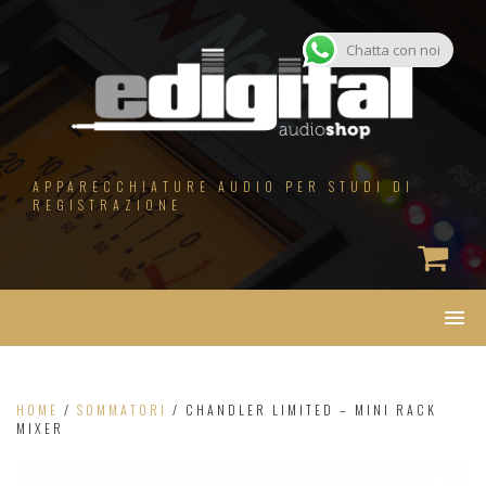
Salta
al
contenuto
Chatta con noi
APPARECCHIATURE AUDIO PER STUDI DI
REGISTRAZIONE
HOME
/
SOMMATORI
/ CHANDLER LIMITED – MINI RACK
MIXER