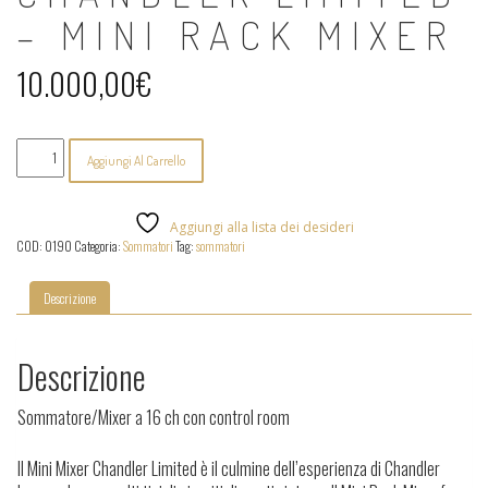
– MINI RACK MIXER
10.000,00
€
Chandler
Aggiungi Al Carrello
Limited
-
Mini
rack
Aggiungi alla lista dei desideri
Mixer
COD:
0190
Categoria:
Sommatori
Tag:
sommatori
quantità
Descrizione
Descrizione
Sommatore/Mixer a 16 ch con control room
Il Mini Mixer Chandler Limited è il culmine dell’esperienza di Chandler