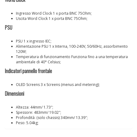
Ingresso Word Clock 1 x porta BNC 75Ohm;
Uscita Word Clock 1 x porta BNC 75Ohm;
PSU
PSU 1 x ingresso IEC;
Alimentazione PSU 1 x Interna, 100-240V, 50/60Hz, assorbimento
120W;
Temperatura di funzionamento Funziona fino a una temperatura
ambientale di 40° Celsius;
Indicatori pannello frontale
OLED Screens 3 x Screens (menus and metering);
Dimensioni
Altezza: 44mm/ 1.73″;
Spessore: 483mm/ 19.02″;
Profondità: (solo chassis) 340mm/ 13.39″;
Peso: 5.04kg;