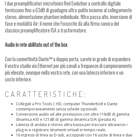
I due preamplificatori microfonici Red Evolution a controllo digitale
forniscono fino a 63dB di guadagno ultra-pulito insieme al collegamento
stereo, alimentazione phantom individuale, filtro passa alto, inversione di
fase e modalità Air: il nome che Focusrite dà alla firma sonora del
classico preamplificatore ISA a trasformatore.
Audio in rete abilitato out of the box
Con la connettività Dante™ a doppia porta, sarete in grado di espandere
il vostro studio via Ethernet per più canali a frequenze di campionamento
più elevate, ovunque nella vostra rete, con una latenza inferiore e un
costo inferiore.
CARATTERISTICHE:
Collegati a Pro Tools | HD, computer Thunderbolt e Dante
contemporaneamente senza schede opzionali;
Conversione audio ad alte prestazioni con oltre 118dB di gamma
dinamica A/D e 121dB di gamma dinamica D/A (pesata A);
Latenza di andata e ritorno ultra-bassa per tracciare attraverso i
plug-in e registrare strumenti virtuali in tempo reale;
16 ingressi di linea su D-sub, accoppiati con 16 uscite di linea e due