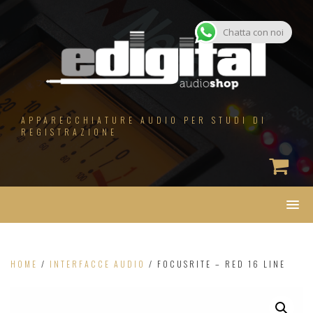
Salta
al
contenuto
Chatta con noi
APPARECCHIATURE AUDIO PER STUDI DI
REGISTRAZIONE
HOME
/
INTERFACCE AUDIO
/ FOCUSRITE – RED 16 LINE