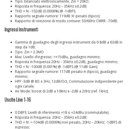
Tipo: bilanciato elettronicamente, Zin = 20kO;
Risposta in frequenza: 20Hz – 35kHz ±0.2dB;
THD + N: -102dB (0.0008%) @ -1dBFS;
Rapporto segnale-rumore: 119dB ‘A’-pesato (tipico);
Rapporto di reiezione di modo comune: 50/60Hz CMRR: -70dB;
Ingressi instrument:
Gamma di guadagno degli ingressi instrument da 0-8dB a 63dB in
step da 1dB;
Tipo: Zin = 2.3MO
Max. Livello d’ingresso: >+15dBu, guadagno minimo;
Risposta in frequenza 20Hz – 35kHz ±0.2dB, guadagno minimo;
THD + N: -100dB (0.001%) @ -1dBFS (@ 11dB Gain);
Rapporto segnale-rumore: 117dB pesato-A (tipico), guadagno
minimo;
HPF -3dB @ 80: ± 3Hz, 12dB/Oct, Commutazione indipendente per
ogni canale;
Air Mode: boost di 2dB a 10kHz e -2dB a 20Hz (ref. 1kHz);
Uscite Line 1-16
0 DBFS: Livelli di riferimento +18 o +24dBu (commutabile);
Risposta in frequenza: 20Hz – 35kHz ±0.2dB;
THD + N: <-104dB (0.0006%) non pesato, 20Hz – 20kHz; -1dBFS di
ingresso;