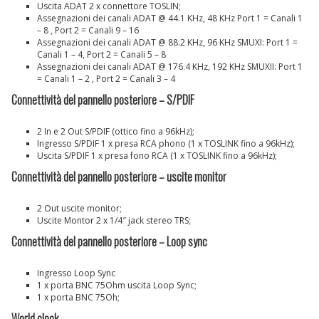
Uscita ADAT 2 x connettore TOSLIN;
Assegnazioni dei canali ADAT @ 44.1 KHz, 48 KHz Port 1 = Canali 1
– 8 , Port 2 = Canali 9 – 16
Assegnazioni dei canali ADAT @ 88.2 KHz, 96 KHz SMUXI: Port 1 =
Canali 1 – 4, Port 2 = Canali 5 – 8
Assegnazioni dei canali ADAT @ 176.4 KHz, 192 KHz SMUXII: Port 1
= Canali 1 – 2 , Port 2 = Canali 3 – 4
Connettività del pannello posteriore – S/PDIF
2 In e 2 Out S/PDIF (ottico fino a 96kHz);
Ingresso S/PDIF 1 x presa RCA phono (1 x TOSLINK fino a 96kHz);
Uscita S/PDIF 1 x presa fono RCA (1 x TOSLINK fino a 96kHz);
Connettività del pannello posteriore – uscite monitor
2 Out uscite monitor;
Uscite Montor 2 x 1/4″ jack stereo TRS;
Connettività del pannello posteriore – Loop sync
Ingresso Loop Sync
1 x porta BNC 75Ohm uscita Loop Sync;
1 x porta BNC 75Oh;
World clock