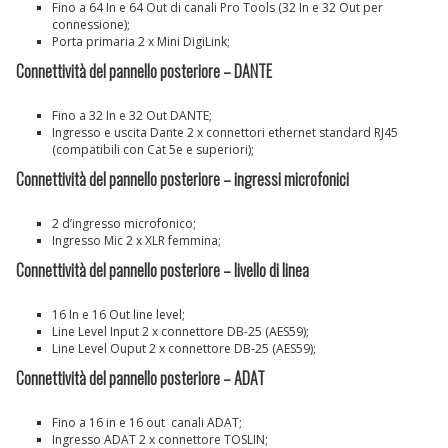
Fino a 64 In e 64 Out di canali Pro Tools (32 In e 32 Out per
connessione);
Porta primaria 2 x Mini DigiLink;
Connettività del pannello posteriore – DANTE
Fino a 32 In e 32 Out DANTE;
Ingresso e uscita Dante 2 x connettori ethernet standard RJ45
(compatibili con Cat 5e e superiori);
Connettività del pannello posteriore – ingressi microfonici
2 d’ingresso microfonico;
Ingresso Mic 2 x XLR femmina;
Connettività del pannello posteriore – livello di linea
16 In e 16 Out line level;
Line Level Input 2 x connettore DB-25 (AES59);
Line Level Ouput 2 x connettore DB-25 (AES59);
Connettività del pannello posteriore – ADAT
Fino a 16 in e 16 out canali ADAT;
Ingresso ADAT 2 x connettore TOSLIN;