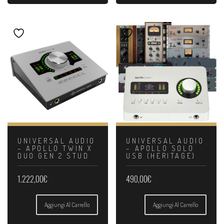
UNIVERSAL AUDIO
UNIVERSAL AUDIO
– APOLLO TWIN X
– APOLLO SOLO
DUO GEN 2 STUD
USB (HERITAGE)
1.222,00
€
490,00
€
Aggiungi Al Carrello
Aggiungi Al Carrello