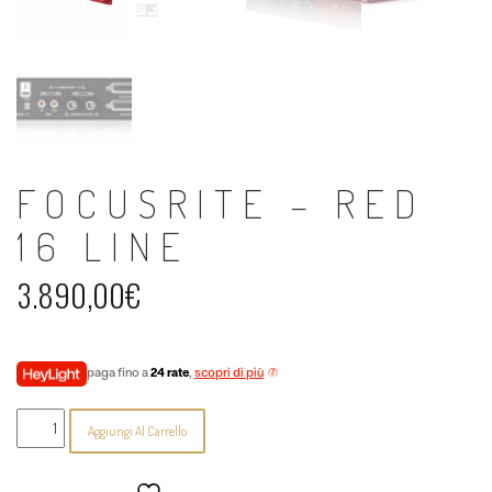
FOCUSRITE – RED
16 LINE
3.890,00
€
paga fino a
24 rate
,
scopri di più
Focusrite
Aggiungi Al Carrello
-
Red
16
Line