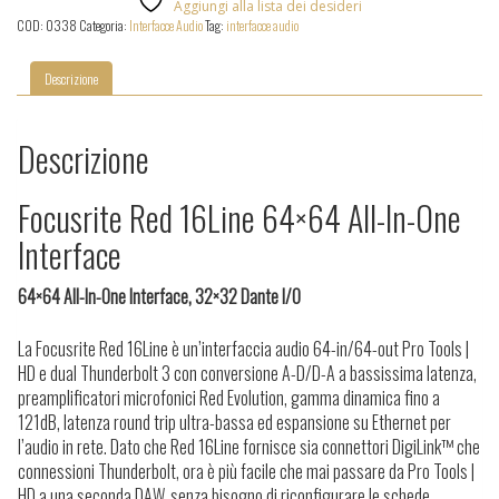
Aggiungi alla lista dei desideri
quantità
COD:
0338
Categoria:
Interfacce Audio
Tag:
interfacce audio
Descrizione
Descrizione
Focusrite Red 16Line 64×64 All-In-One
Interface
64×64 All-In-One Interface, 32×32 Dante I/O
La Focusrite Red 16Line è un’interfaccia audio 64-in/64-out Pro Tools |
HD e dual Thunderbolt 3 con conversione A-D/D-A a bassissima latenza,
preamplificatori microfonici Red Evolution, gamma dinamica fino a
121dB, latenza round trip ultra-bassa ed espansione su Ethernet per
l’audio in rete. Dato che Red 16Line fornisce sia connettori DigiLink™ che
connessioni Thunderbolt, ora è più facile che mai passare da Pro Tools |
HD a una seconda DAW, senza bisogno di riconfigurare le schede