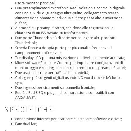
uscite monitor principali;
Due preamplificatori microfonici Red Evolution a controllo digitale
con fino a 63dB di guadagno ultra-pulito, collegamento stereo,
alimentazione phantom individuale, filtro passa alto e inversione
di fase;
Air mode sui preamplificatori, che dona alle registrazioni la
chiarezza di un ISA basato su trasformatore;
Due porte Thunderbolt 3 di serie per collegare altri prodotti
Thunderbolt;
Scheda Dante a doppia porta per più canali a frequenze di
campionamento più elevate;
Tre display LCD per una misurazione dei livelli altamente accurata;
Mixer software Focusrite Control per impostare configurazioni di
monitoraggio e routing, con controllo remoto dei preamplificatori;
Due uscite discrete per cuffie ad alta fedeltà;
Collegare più sorgenti digitali usando I/O word clock e I/O loop-
sync;
Due ingressi per strumenti sul pannello frontale;
Red 2 e Red 3 EQ e plug-in di compressione compatibili con
AAX/AU/VST;
SPECIFICHE:
connessione Internet per scaricare e installare software e driver;
Fan: dual fan;