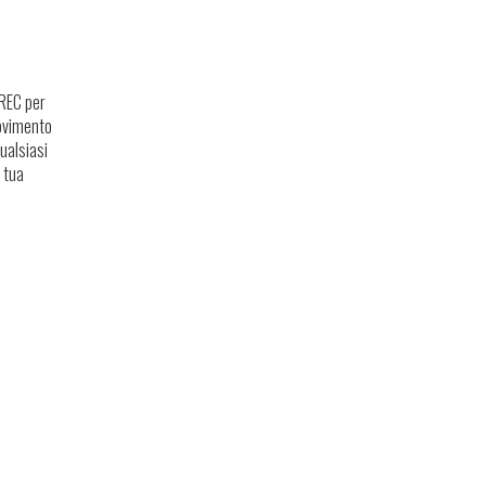
 REC per
movimento
ualsiasi
 tua