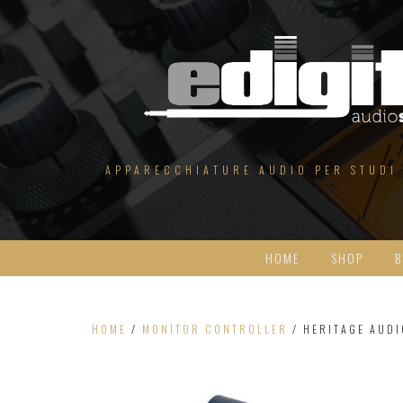
Salta
al
contenuto
APPARECCHIATURE AUDIO PER STUDI
HOME
SHOP
B
HOME
/
MONITOR CONTROLLER
/ HERITAGE AUDI