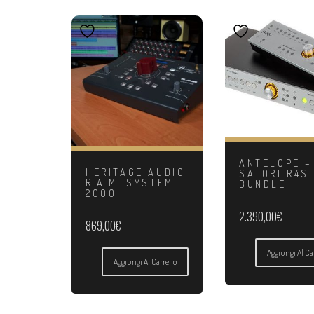
ANTELOPE –
HERITAGE AUDIO
SATORI R4S
R.A.M. SYSTEM
BUNDLE
2000
2.390,00
€
869,00
€
Aggiungi Al Ca
Aggiungi Al Carrello