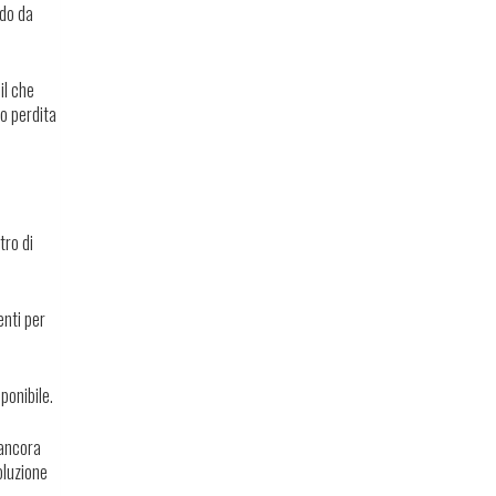
odo da
il che
 o perdita
tro di
enti per
ponibile.
 ancora
oluzione