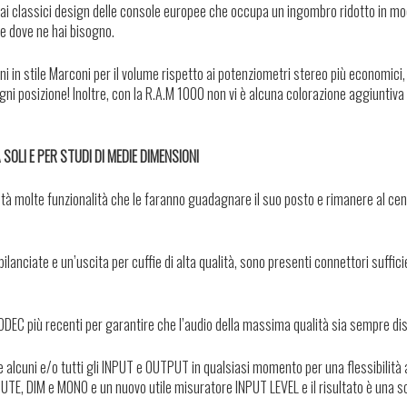
to ai classici design delle console europee che occupa un ingombro ridotto in m
e dove ne hai bisogno.
i in stile Marconi per il volume rispetto ai potenziometri stereo più economici, 
gni posizione! Inoltre, con la R.A.M 1000 non vi è alcuna colorazione aggiuntiva
OLI E PER STUDI DI MEDIE DIMENSIONI
ltà molte funzionalità che le faranno guadagnare il suo posto e rimanere al cen
anciate e un’uscita per cuffie di alta qualità, sono presenti connettori suffici
ODEC più recenti per garantire che l’audio della massima qualità sia sempre dis
alcuni e/o tutti gli INPUT e OUTPUT in qualsiasi momento per una flessibilità
UTE, DIM e MONO e un nuovo utile misuratore INPUT LEVEL e il risultato è una s