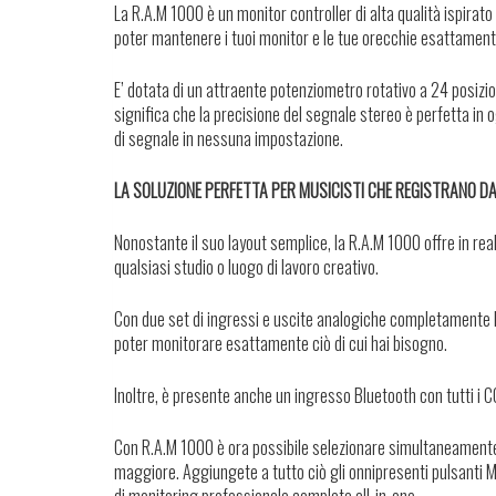
La R.A.M 1000 è un monitor controller di alta qualità ispira
poter mantenere i tuoi monitor e le tue orecchie esattament
E’ dotata di un attraente potenziometro rotativo a 24 posizion
significa che la precisione del segnale stereo è perfetta in o
di segnale in nessuna impostazione.
LA SOLUZIONE PERFETTA PER MUSICISTI CHE REGISTRANO DA S
Nonostante il suo layout semplice, la R.A.M 1000 offre in rea
qualsiasi studio o luogo di lavoro creativo.
Con due set di ingressi e uscite analogiche completamente bil
poter monitorare esattamente ciò di cui hai bisogno.
Inoltre, è presente anche un ingresso Bluetooth con tutti i C
Con R.A.M 1000 è ora possibile selezionare simultaneamente 
maggiore. Aggiungete a tutto ciò gli onnipresenti pulsanti M
di monitoring professionale completa all-in-one.