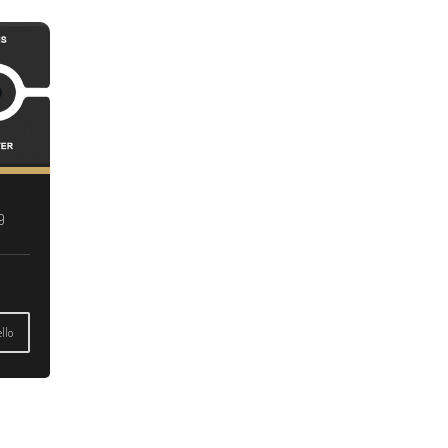
9
llo