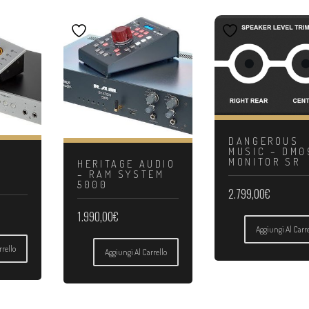
DANGEROUS
MUSIC – DM0
MONITOR SR
HERITAGE AUDIO
– RAM SYSTEM
5000
2.799,00
€
1.990,00
€
Aggiungi Al Carre
rrello
Aggiungi Al Carrello