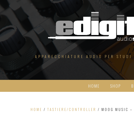
Salta
al
contenuto
APPARECCHIATURE AUDIO PER STUDI
HOME
SHOP
B
HOME
/
TASTIERE/CONTROLLER
/ MOOG MUSIC –