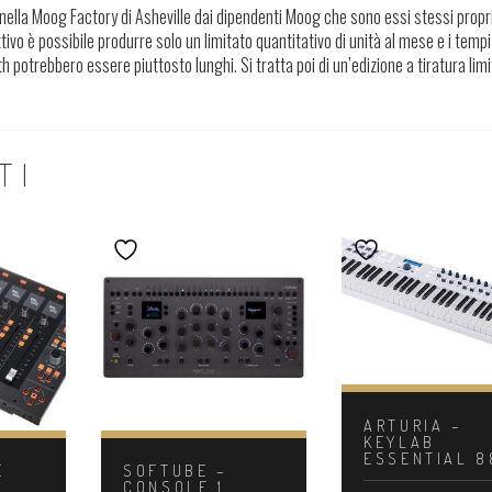
ella Moog Factory di Asheville dai dipendenti Moog che sono essi stessi propr
vo è possibile produrre solo un limitato quantitativo di unità al mese e i tempi
 potrebbero essere piuttosto lunghi. Si tratta poi di un’edizione a tiratura lim
TI
ARTURIA –
KEYLAB
ESSENTIAL 8
E
SOFTUBE –
8
CONSOLE 1