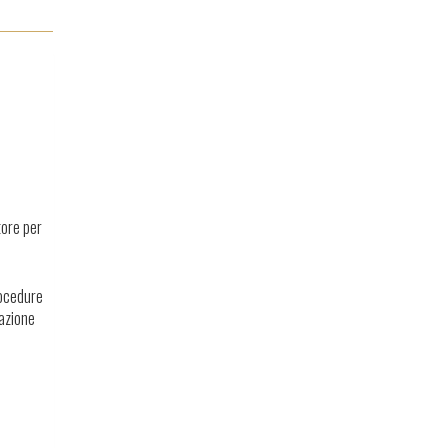
tore per
rocedure
razione