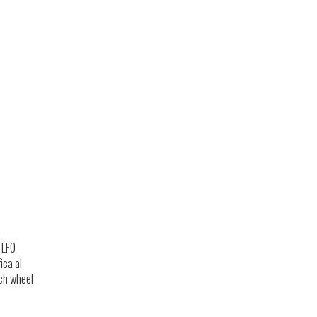
 LFO
ica al
tch wheel