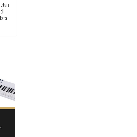
ietari
 di
itata
8