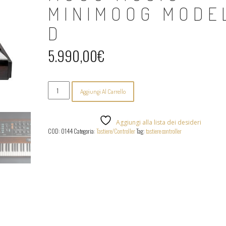
MINIMOOG MODE
D
5.990,00
€
Moog
Aggiungi Al Carrello
Music
-
Minimoog
Model
Aggiungi alla lista dei desideri
D
COD:
0144
Categoria:
Tastiere/Controller
Tag:
tastiere controller
quantità