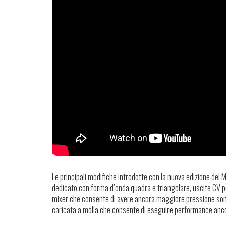
Le principali modifiche introdotte con la nuova edizione del
dedicato con forma d’onda quadra e triangolare, uscite CV per
mixer che consente di avere ancora maggiore pressione sonor
caricata a molla che consente di eseguire performance anco