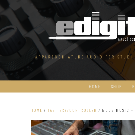
Salta
al
contenuto
APPARECCHIATURE AUDIO PER STUDI
HOME
SHOP
B
HOME
/
TASTIERE/CONTROLLER
/ MOOG MUSIC –