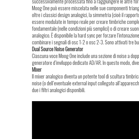
successivamente processata fino a raggiungere le altre forme
Moog One può essere miscelata nelle sue componenti triango
oltre i classici design analogici, la simmetria (cioè il rappor
essere modulate in tempo reale per creare timbriche comples
fondamentale (nelle condizioni più semplici) o di creare suon
analogico. È disponibile la hard sync per forzare l’intonazione
combinare i segnali di osc 1-2 o osc 2-3. Sono attivati tre b
Dual Source Noise Generator
Ciascuna voce Moog One include una sezione di noise a doppia
generatore d’inviluppo dedicato AD/AR. In questo modo, dive
Mixer
Il mixer analogico diventa un potente tool di scultura timbric
noise (o dell’eventuale external input collegato all’apparecc
due i filtri analogici disponibili.