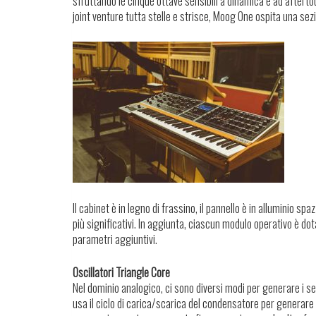
sfruttando le cinque ottave sensibili a dinamica e ad afterto
joint venture tutta stelle e strisce, Moog One ospita una sezi
Il cabinet è in legno di frassino, il pannello è in alluminio sp
più significativi. In aggiunta, ciascun modulo operativo è dota
parametri aggiuntivi.
Oscillatori Triangle Core
Nel dominio analogico, ci sono diversi modi per generare i se
usa il ciclo di carica/scarica del condensatore per generare 