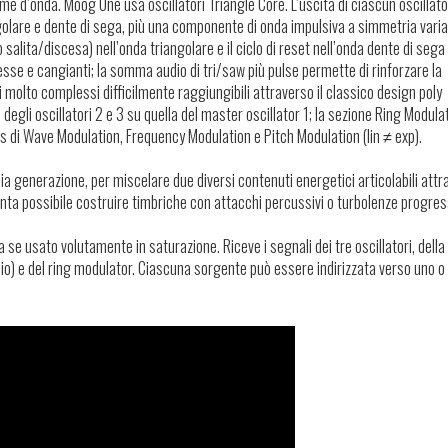
 d’onda. Moog One usa oscillatori Triangle Core. L’uscita di ciascun oscillato
lare e dente di sega, più una componente di onda impulsiva a simmetria varia
to salita/discesa) nell’onda triangolare e il ciclo di reset nell’onda dente di se
se e cangianti; la somma audio di tri/saw più pulse permette di rinforzare la
i molto complessi difficilmente raggiungibili attraverso il classico design poly
 degli oscillatori 2 e 3 su quella del master oscillator 1; la sezione Ring Modula
us di Wave Modulation, Frequency Modulation e Pitch Modulation (lin ≠ exp).
 generazione, per miscelare due diversi contenuti energetici articolabili attr
nta possibile costruire timbriche con attacchi percussivi o turbolenze progres
a se usato volutamente in saturazione. Riceve i segnali dei tre oscillatori, della
hio) e del ring modulator. Ciascuna sorgente può essere indirizzata verso uno o 