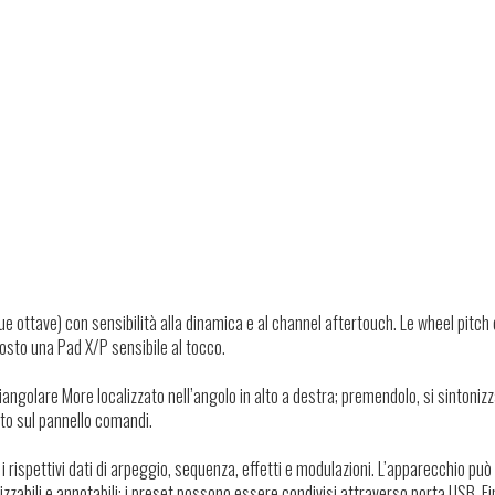
e ottave) con sensibilità alla dinamica e al channel aftertouch. Le wheel pitch 
posto una Pad X/P sensibile al tocco.
angolare More localizzato nell’angolo in alto a destra; premendolo, si sintonizza
to sul pannello comandi.
 con i rispettivi dati di arpeggio, sequenza, effetti e modulazioni. L’apparecchio può
zzabili e annotabili; i preset possono essere condivisi attraverso porta USB. F