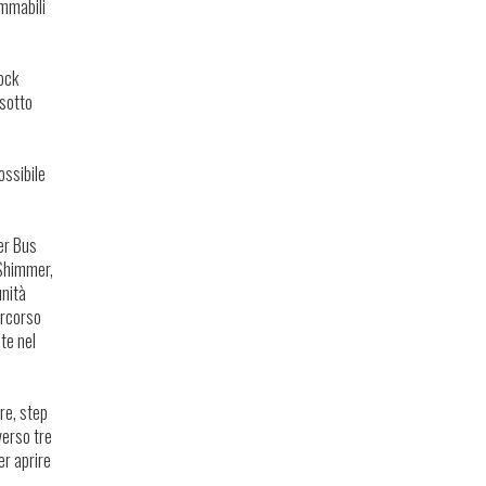
ammabili
ock
 sotto
ossibile
ter Bus
 Shimmer,
unità
ercorso
te nel
ore, step
verso tre
er aprire