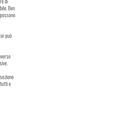
re di
bile. Ben
ga possono
tor può
averso
sive.
 sezione
tutti e