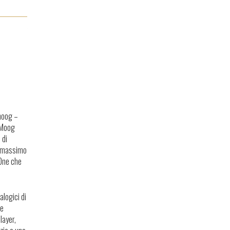
O
ymoog –
: Moog
 di
al massimo
 One che
alogici di
re
layer,