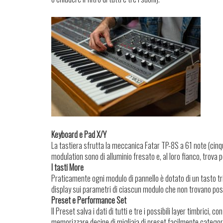
Keyboard e Pad X/Y
La tastiera sfrutta la meccanica Fatar TP-8S a 61 note (cinqu
modulation sono di alluminio fresato e, al loro fianco, trova 
I tasti More
Praticamente ogni modulo di pannello è dotato di un tasto tri
display sui parametri di ciascun modulo che non trovano pos
Preset e Performance Set
Il Preset salva i dati di tutti e tre i possibili layer timbrici,
memorizzare decine di migliaia di preset facilmente categori