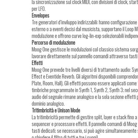
la sincronizzazione sul clock MIDI, con divisioni di clock, st
per LFO.
Envelopes
Tre generatori d’inviluppo indirizzabili: hanno configurazio
esterno o a eventi decisi dal musicista, supportano il Loop M
modulazione e offrono curve log-lin-exp selezionabili indip
Percorso di modulazione
Moog One gestisce le modulazioni col classico sistema sorge
lavorare direttamente sul pannello comandi attraverso tasti
Effetti
Moog One prevede tre livelli diversi di trattamento audio: Sy
Effect e Eventide Reverb. Gli algoritmi disponibili comprendo
Plate, Room, Hall). Gli effetti possono essere applicati come
timbriche programmate in Synth 1, Synth 2, Synth 3; nel secon
audio del segnale rimane analogico e la sola sezione effetti
dominio analogico.
Tritimbricità e Unison Mode
La tritimbricità permette di gestire split, layer e stack fino 
sequencer e processore effetti. Il pannello comandi di Moog 
tasti dedicati; se necessario, si può agire simultaneamente 
o chiudere il filtro di tutti e tre i suoni).