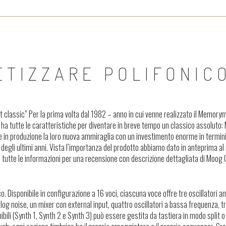
ETIZZARE POLIFONIC
nt classic” Per la prima volta dal 1982 – anno in cui venne realizzato il Memor
ha tutte le caratteristiche per diventare in breve tempo un classico assoluto
e in produzione la loro nuova ammiraglia con un investimento enorme in termini
si degli ultimi anni. Vista l’importanza del prodotto abbiamo dato in anteprima 
imi, tutte le informazioni per una recensione con descrizione dettagliata di Moog
. Disponibile in configurazione a 16 voci, ciascuna voce offre tre oscillatori an
log noise, un mixer con external input, quattro oscillatori a bassa frequenza, t
ibili (Synth 1, Synth 2 e Synth 3) può essere gestita da tastiera in modo split o 