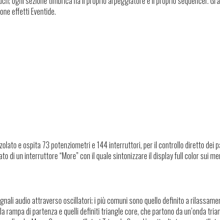
uch; ogni sezione timbrica ha il proprio arpeggiatore e il proprio sequencer. Gra
one effetti Eventide.
azzolato e ospita 73 potenziometri e 144 interruttori, per il controllo diretto dei 
to di un interruttore “More” con il quale sintonizzare il display full color sui me
gnali audio attraverso oscillatori; i più comuni sono quello definito a rilassame
la rampa di partenza e quelli definiti triangle core, che partono da un’onda tria