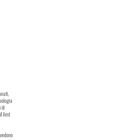
onati,
pologia
 di
FM Amt
revedono