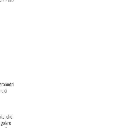
zie a una
parametri
nu di
nto, che
ngolare