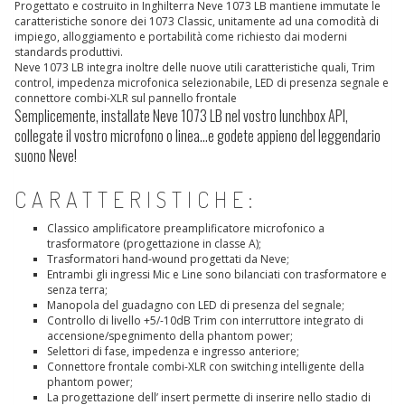
Progettato e costruito in Inghilterra Neve 1073 LB mantiene immutate le
caratteristiche sonore dei 1073 Classic, unitamente ad una comodità di
impiego, alloggiamento e portabilità come richiesto dai moderni
standards produttivi.
Neve 1073 LB integra inoltre delle nuove utili caratteristiche quali, Trim
control, impedenza microfonica selezionabile, LED di presenza segnale e
connettore combi-XLR sul pannello frontale
Semplicemente, installate Neve 1073 LB nel vostro lunchbox API,
collegate il vostro microfono o linea…e godete appieno del leggendario
suono Neve!
CARATTERISTICHE:
Classico amplificatore preamplificatore microfonico a
trasformatore (progettazione in classe A);
Trasformatori hand-wound progettati da Neve;
Entrambi gli ingressi Mic e Line sono bilanciati con trasformatore e
senza terra;
Manopola del guadagno con LED di presenza del segnale;
Controllo di livello +5/-10dB Trim con interruttore integrato di
accensione/spegnimento della phantom power;
Selettori di fase, impedenza e ingresso anteriore;
Connettore frontale combi-XLR con switching intelligente della
phantom power;
La progettazione dell’ insert permette di inserire nello stadio di