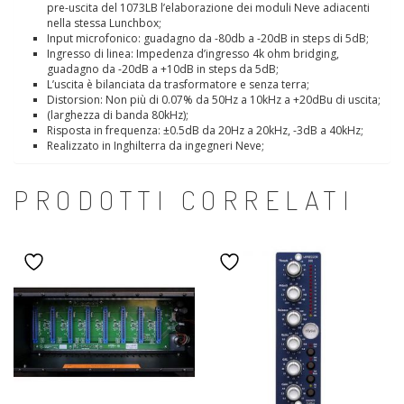
pre-uscita del 1073LB l’elaborazione dei moduli Neve adiacenti
nella stessa Lunchbox;
Input microfonico: guadagno da -80db a -20dB in steps di 5dB;
Ingresso di linea: Impedenza d’ingresso 4k ohm bridging,
guadagno da -20dB a +10dB in steps da 5dB;
L’uscita è bilanciata da trasformatore e senza terra;
Distorsion: Non più di 0.07% da 50Hz a 10kHz a +20dBu di uscita;
(larghezza di banda 80kHz);
Risposta in frequenza: ±0.5dB da 20Hz a 20kHz, -3dB a 40kHz;
Realizzato in Inghilterra da ingegneri Neve;
PRODOTTI CORRELATI