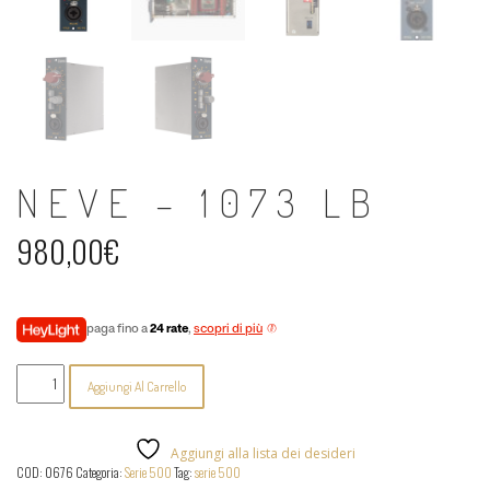
NEVE – 1073 LB
980,00
€
paga fino a
24 rate
,
scopri di più
Neve
Aggiungi Al Carrello
-
1073
LB
quantità
Aggiungi alla lista dei desideri
COD:
0676
Categoria:
Serie 500
Tag:
serie 500