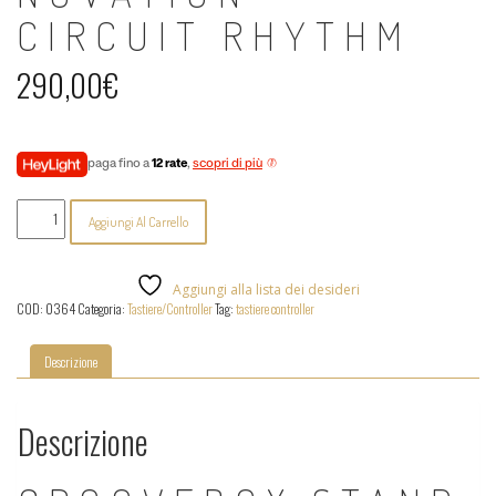
CIRCUIT RHYTHM
290,00
€
paga fino a
12 rate
,
scopri di più
Novation
Aggiungi Al Carrello
-
Circuit
Rhythm
quantità
Aggiungi alla lista dei desideri
COD:
0364
Categoria:
Tastiere/Controller
Tag:
tastiere controller
Descrizione
Descrizione