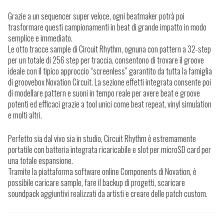
Grazie a un sequencer super veloce, ogni beatmaker potrà poi
trasformare questi campionamenti in beat di grande impatto in modo
semplice e immediato.
Le otto tracce sample di Circuit Rhythm, ognuna con pattern a 32-step
per un totale di 256 step per traccia, consentono di trovare il groove
ideale con il tipico approccio “screenless” garantito da tutta la famiglia
di groovebox Novation Circuit. La sezione effetti integrata consente poi
di modellare pattern e suoni in tempo reale per avere beat e groove
potenti ed efficaci grazie a tool unici come beat repeat, vinyl simulation
e molti altri.
Perfetto sia dal vivo sia in studio, Circuit Rhythm è estremamente
portatile con batteria integrata ricaricabile e slot per microSD card per
una totale espansione.
Tramite la piattaforma software online Components di Novation, è
possibile caricare sample, fare il backup di progetti, scaricare
soundpack aggiuntivi realizzati da artisti e creare delle patch custom.