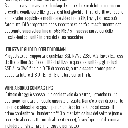
Sia che tu voglia eseguire il backup delle tue librerie di foto e musica in
crescita, condividere file, giocare ai tuoi giochi e film preferiti ovunque, o
anche voler acquisire e modificare video fino a 8K, Envoy Express può
fare tutto. Ed è progettato per supportare velocità di trasferimento dati
sostenute superveloci fino a 1553 MB / s … spesso più veloci delle
prestazioni dell’unità interna della tua macchina!
UTILIZZA LE GUIDE DI OGGI E DI DOMANI
Progettato per supportare qualsiasi SSD NVMe 2280 M.2, Envoy Express
ti offre la libertà di flessibilità di utilizzare qualsiasi unità oggi, inclusi
SSD Aura OWC fino a 4,0 TB di capacità, oltre a essere pronto per le
capacità future di 8,0 TB, 16 TB e future senza limiti.
VIENE A BORDO CON MAC E PC
L’ufficio di oggi è spesso un piccolo tavolo da bistrot, il grembo in una
posizione remota o un sedile angusto angusto. Non c’è presa di corrente
e non c’è abbastanza spazio per un’unità esterna. Oltre ad essere il
primo contenitore Thunderbolt ™ 3 alimentato da bus del settore (non è
richiesto alcun adattatore di alimentazione), Envoy Express è il primo a
includere un sistema di montaggio per laptop.