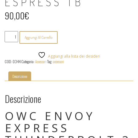
ESPRESS TB
90,00
€
OWC
Aggiungi Al Carrello
-
Envoy
Espress
TB
Aggiungi alla lista dei desideri
quantità
COD:
0344
Categoria:
Accessori
Tag:
accessori
Descrizione
Descrizione
OWC ENVOY
EXPRESS