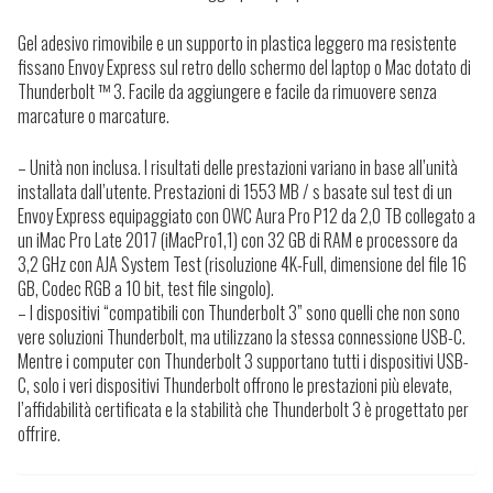
Gel adesivo rimovibile e un supporto in plastica leggero ma resistente
fissano Envoy Express sul retro dello schermo del laptop o Mac dotato di
Thunderbolt ™ 3. Facile da aggiungere e facile da rimuovere senza
marcature o marcature.
– Unità non inclusa. I risultati delle prestazioni variano in base all’unità
installata dall’utente. Prestazioni di 1553 MB / s basate sul test di un
Envoy Express equipaggiato con OWC Aura Pro P12 da 2,0 TB collegato a
un iMac Pro Late 2017 (iMacPro1,1) con 32 GB di RAM e processore da
3,2 GHz con AJA System Test (risoluzione 4K-Full, dimensione del file 16
GB, Codec RGB a 10 bit, test file singolo).
– I dispositivi “compatibili con Thunderbolt 3” sono quelli che non sono
vere soluzioni Thunderbolt, ma utilizzano la stessa connessione USB-C.
Mentre i computer con Thunderbolt 3 supportano tutti i dispositivi USB-
C, solo i veri dispositivi Thunderbolt offrono le prestazioni più elevate,
l’affidabilità certificata e la stabilità che Thunderbolt 3 è progettato per
offrire.