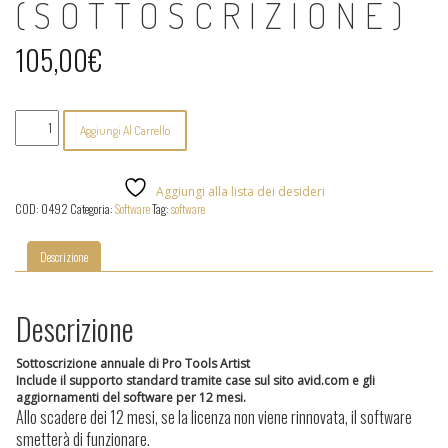
(SOTTOSCRIZIONE)
105,00
€
Pro
Aggiungi Al Carrello
Tools
Artist
(sottoscrizione)
quantità
Aggiungi alla lista dei desideri
COD:
0492
Categoria:
Software
Tag:
software
Descrizione
Descrizione
Sottoscrizione annuale di Pro Tools Artist
Include il supporto standard tramite case sul sito avid.com e gli
aggiornamenti del software per 12 mesi.
Allo scadere dei 12 mesi, se la licenza non viene rinnovata, il software
smetterà di funzionare.