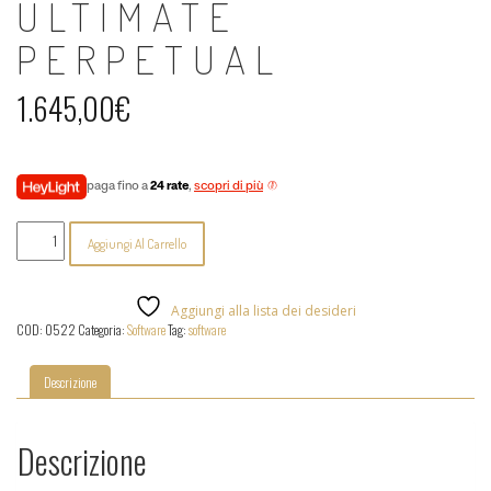
ULTIMATE
PERPETUAL
1.645,00
€
paga fino a
24 rate
,
scopri di più
ProTools
Aggiungi Al Carrello
Ultimate
Perpetual
quantità
Aggiungi alla lista dei desideri
COD:
0522
Categoria:
Software
Tag:
software
Descrizione
Descrizione