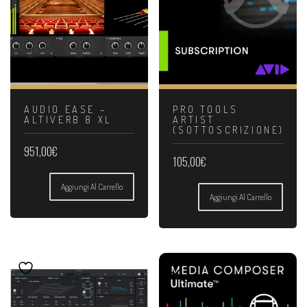
AUDIO EASE –
PRO TOOLS
ALTIVERB 8 XL
ARTIST
(SOTTOSCRIZIONE)
951,00
€
105,00
€
Aggiungi Al Carrello
Aggiungi Al Carrello