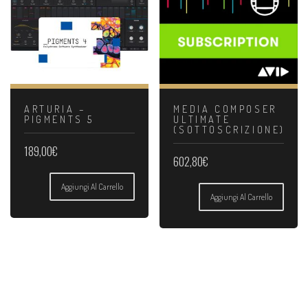
ARTURIA –
MEDIA COMPOSER
PIGMENTS 5
ULTIMATE
(SOTTOSCRIZIONE)
189,00
€
602,80
€
Aggiungi Al Carrello
Aggiungi Al Carrello