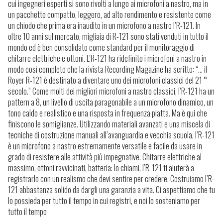
cui ingegneri esperti si sono rivolti a lungo ai microfoni a nastro, ma in
un pacchetto compatto, leggero, ad alto rendimento e resistente come
un chiodo che prima era inaudito in un microfono a nastro l’R-121. In
oltre 10 anni sul mercato, migliaia di R-121 sono stati venduti in tutto il
mondo ed è ben consolidato come standard per il monitoraggio di
chitarre elettriche e ottoni. L’R-121 ha ridefinito i microfoni a nastro in
modo così completo che la rivista Recording Magazine ha scritto: “… il
Royer R-121 è destinato a diventare uno dei microfoni classici del 21 °
secolo.” Come molti dei migliori microfoni a nastro classici, l’R-121 ha un
pattern a 8, un livello di uscita paragonabile a un microfono dinamico, un
tono caldo e realistico e una risposta in frequenza piatta. Ma è qui che
finiscono le somiglianze. Utilizzando materiali avanzati e una miscela di
tecniche di costruzione manuali all’avanguardia e vecchia scuola, l’R-121
è un microfono a nastro estremamente versatile e facile da usare in
grado di resistere alle attività più impegnative. Chitarre elettriche al
massimo, ottoni ravvicinati, batteria: lo chiami, l’R-121 ti aiuterà a
registrarlo con un realismo che devi sentire per credere. Costruiamo l’R-
121 abbastanza solido da dargli una garanzia a vita. Ci aspettiamo che tu
lo possieda per tutto il tempo in cui registri, e noi lo sosteniamo per
tutto il tempo