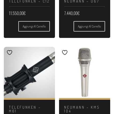
TELEFUNKEN – C12
NEUMANN – U67
11.550,00
€
7.440,00
€
Aggiungi Al Carrello
Aggiungi Al Carrello
TELEFUNKEN –
NEUMANN – KMS
M61
104