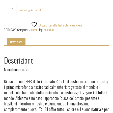
Royer
Aggiungi Al Carrello
Labs
-
R121
quantità
Aggiungi alla lista dei desideri
COD:
0347
Categoria:
Microfoni
Tag:
microfoni
Descrizione
Descrizione
Microfono a nastro
Rilasciato nel 1998, il pluripremiato R-121 è il nostro microfono di punta;
il primo microfono a nastro radicalmente riprogettato al mondo e il
modello che ha reintrodotto i microfoni a nastro agli ingegneri di tutto il
mondo. Abbiamo eliminato l’approccio “classico” ampio, pesante e
fragile ai microfoni a nastro e siamo andati in una direzione
completamente nuova. L’R-121 offre tutto il calore e il suono naturale per