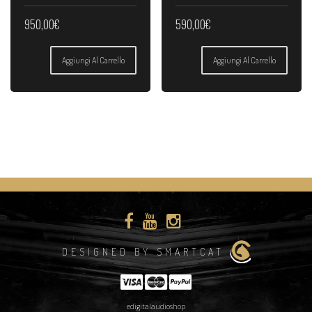
950,00
€
590,00
€
Aggiungi Al Carrello
Aggiungi Al Carrello
DESIGNED BY SMARTCAT
edigitalaudioshop