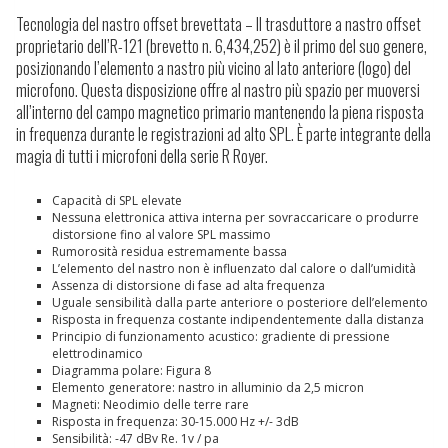
Tecnologia del nastro offset brevettata
–
Il trasduttore a nastro offset
proprietario dell’R-121 (brevetto n. 6,434,252) è il primo del suo genere,
posizionando l’elemento a nastro più vicino al lato anteriore (logo) del
microfono. Questa disposizione offre al nastro più spazio per muoversi
all’interno del campo magnetico primario mantenendo la piena risposta
in frequenza durante le registrazioni ad alto SPL. È parte integrante della
magia di tutti i microfoni della serie R Royer.
Capacità di SPL elevate
Nessuna elettronica attiva interna per sovraccaricare o produrre
distorsione fino al valore SPL massimo
Rumorosità residua estremamente bassa
L’elemento del nastro non è influenzato dal calore o dall’umidità
Assenza di distorsione di fase ad alta frequenza
Uguale sensibilità dalla parte anteriore o posteriore dell’elemento
Risposta in frequenza costante indipendentemente dalla distanza
Principio di funzionamento acustico: gradiente di pressione
elettrodinamico
Diagramma polare: Figura 8
Elemento generatore: nastro in alluminio da 2,5 micron
Magneti: Neodimio delle terre rare
Risposta in frequenza: 30-15.000 Hz +/- 3dB
Sensibilità: -47 dBv Re. 1v / pa