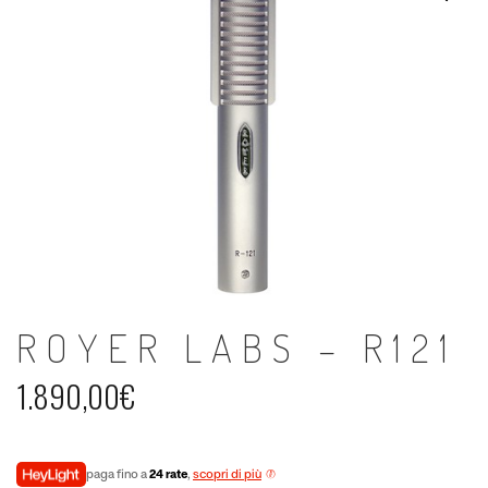
ROYER LABS – R121
1.890,00
€
paga fino a
24 rate
,
scopri di più