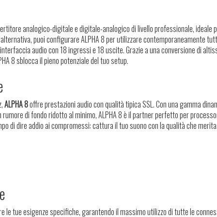
rtitore analogico-digitale e digitale-analogico di livello professionale, ideale 
n alternativa, puoi configurare ALPHA 8 per utilizzare contemporaneamente tutt
interfaccia audio con 18 ingressi e 18 uscite. Grazie a una conversione di alti
LPHA 8 sblocca il pieno potenziale del tuo setup.
e
z,
ALPHA 8
offre prestazioni audio con qualità tipica SSL. Con una gamma dina
 rumore di fondo ridotto al minimo, ALPHA 8 è il partner perfetto per processo
po di dire addio ai compromessi: cattura il tuo suono con la qualità che merita
le
re le tue esigenze specifiche, garantendo il massimo utilizzo di tutte le connes