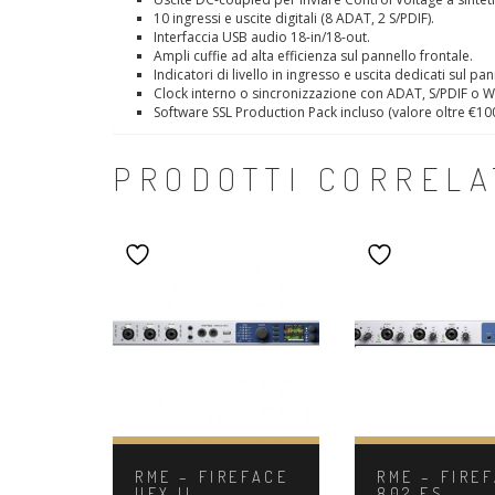
10 ingressi e uscite digitali (8 ADAT, 2 S/PDIF).
Interfaccia USB audio 18-in/18-out.
Ampli cuffie ad alta efficienza sul pannello frontale.
Indicatori di livello in ingresso e uscita dedicati sul pan
Clock interno o sincronizzazione con ADAT, S/PDIF o W
Software SSL Production Pack incluso (valore oltre €10
PRODOTTI CORRELA
RME – FIREFACE
RME – FIRE
UFX II
802 FS