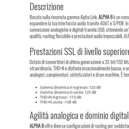
Descrizione
Basato sulla rinomata gamma Alpha Link,
ALPHA 8
è un conve
espandere la tua interfaccia audio tramite ADAT e S/PDIF. I
connessioni analogiche e digitali tramite USB, ottenendo un’
qualità, routing flessibile e prestazioni audio impeccabili, A
Prestazioni SSL di livello superior
Dotato di convertitori di ultima generazione a 32-bit/192 kH
straordinaria, THD+N e diafonia eccezionalmente basse, e un
analogici, campionatori, sintetizzatori e drum machine. È tem
Gamma dinamica in ingresso: 120 dB
Gamma dinamica in uscita: 123 dB
THD+N ingresso: -110 dB
THD+N uscita: -108 dB
Agilità analogica e dominio digita
ALPHA 8
offre diverse configurazioni di routing per soddisfa