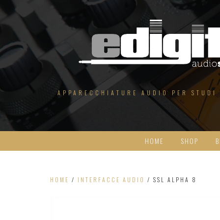
Salta
al
contenuto
APPARECCHIATURE AUDIO PER STUDI
HOME
SHOP
B
HOME
/
INTERFACCE AUDIO
/ SSL ALPHA 8