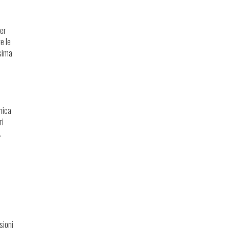
per
e le
ssima
mica
ri
.
sioni