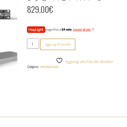
829,00
€
paga fino a
24 rate
,
scopri di più
SSL
Aggiungi Al Carrello
Alpha
8
quantità
Aggiungi alla lista dei desideri
Categoria:
Interfacce Audio