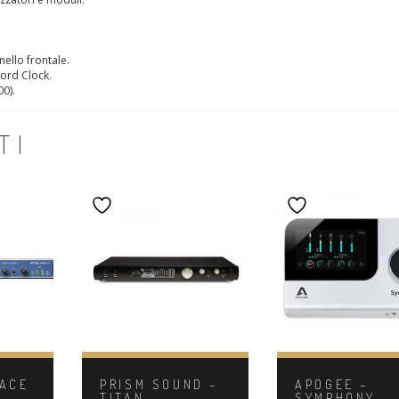
nello frontale.
ord Clock.
00).
TI
FACE
PRISM SOUND –
APOGEE –
TITAN
SYMPHONY