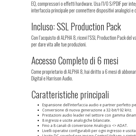
EQ, compressori o effetti hardware. Usa l’I/O S/PDIF per int
interfaccia principale per connettere dispositivi analogici e 
Incluso: SSL Production Pack
Con l’acquisto di ALPHA 8, ricevi l’SSL Production Pack del v
per dare vita alle tue produzioni.
Accesso Completo di 6 mesi
Come proprietario di ALPHA 8, hai diritto a 6 mesi di abbon
Digital e Harrison Audio.
Caratteristiche principali
Espansione dell’interfaccia audio e partner perfetto pe
Conversione di nuova generazione a 32-bit/192 kHz.
Prestazioni audio leader nel settore con gamma dinam
8 ingressi e uscite analogiche bilanciate.
Fino a 8 canali di conversione Analogico <> ADAT.
Livelli operativi configurabili per ogni ingresso e uscit
Uscite DC-coupled per inviare Control Voltage a sinteti