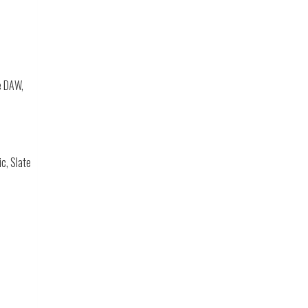
re DAW,
ic, Slate