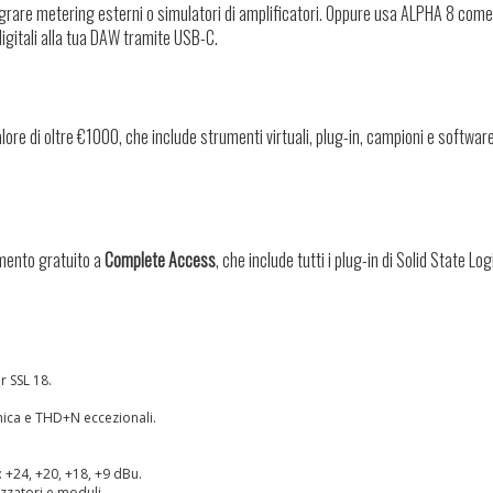
egrare metering esterni o simulatori di amplificatori. Oppure usa ALPHA 8 come
digitali alla tua DAW tramite USB-C.
alore di oltre €1000, che include strumenti virtuali, plug-in, campioni e softwa
amento gratuito a
Complete Access
, che include tutti i plug-in di Solid State Log
r SSL 18.
ica e THD+N eccezionali.
a: +24, +20, +18, +9 dBu.
zzatori e moduli.