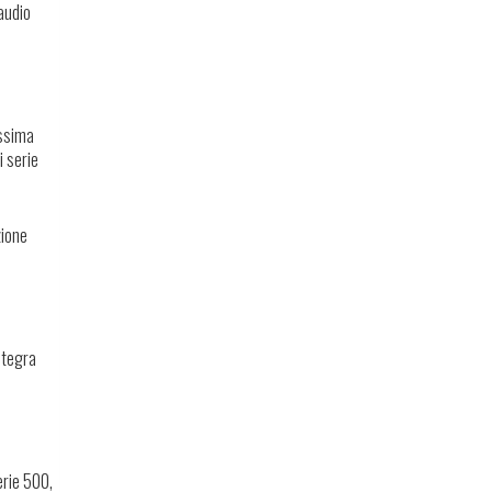
 audio
assima
i serie
zione
ntegra
erie 500,