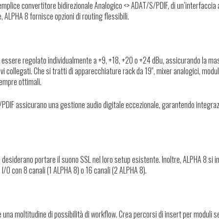
 semplice convertitore bidirezionale Analogico <> ADAT/S/PDIF, di un’interfaccia
ALPHA 8 fornisce opzioni di routing flessibili.
può essere regolato individualmente a +9, +18, +20 o +24 dBu, assicurando la m
vi collegati. Che si tratti di apparecchiature rack da 19″, mixer analogici, modul
empre ottimali.
 S/PDIF assicurano una gestione audio digitale eccezionale, garantendo integra
 desiderano portare il suono SSL nel loro setup esistente. Inoltre, ALPHA 8 si i
/O con 8 canali (1 ALPHA 8) o 16 canali (2 ALPHA 8).
e una moltitudine di possibilità di workflow. Crea percorsi di insert per moduli s