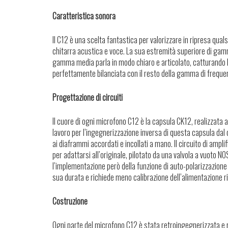
Caratteristica sonora
Il C12 è una scelta fantastica per valorizzare in ripresa qua
chitarra acustica e voce. La sua estremità superiore di gamm
gamma media parla in modo chiaro e articolato, catturando l
perfettamente bilanciata con il resto della gamma di freque
Progettazione di circuiti
Il cuore di ogni microfono C12 è la capsula CK12, realizzata a
lavoro per l’ingegnerizzazione inversa di questa capsula dal d
ai diaframmi accordati e incollati a mano. Il circuito di ampl
per adattarsi all’originale, pilotato da una valvola a vuoto NO
l’implementazione però della funzione di auto-polarizzazione d
sua durata e richiede meno calibrazione dell’alimentazione ri
Costruzione
Ogni parte del microfono C12 è stata retroingegnerizzata e 