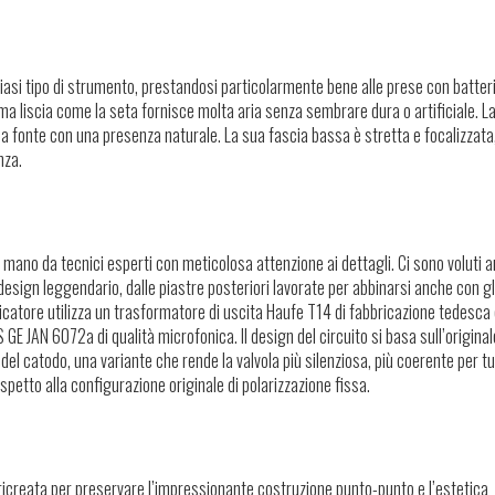
lsiasi tipo di strumento, prestandosi particolarmente bene alle prese con batteri
a liscia come la seta fornisce molta aria senza sembrare dura o artificiale. L
a fonte con una presenza naturale. La sua fascia bassa è stretta e focalizzata
nza.
 mano da tecnici esperti con meticolosa attenzione ai dettagli. Ci sono voluti a
esign leggendario, dalle piastre posteriori lavorate per abbinarsi anche con gli
ificatore utilizza un trasformatore di uscita Haufe T14 di fabbricazione tedesca
S GE JAN 6072a di qualità microfonica. Il design del circuito si basa sull’original
el catodo, una variante che rende la valvola più silenziosa, più coerente per tu
spetto alla configurazione originale di polarizzazione fissa.
ricreata per preservare l’impressionante costruzione punto-punto e l’estetica