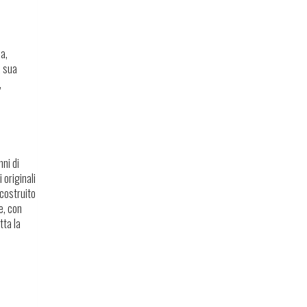
a,
a sua
,
nni di
 originali
 costruito
e, con
tta la