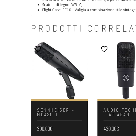
Scatola di legno: WB10;
Flight Case: FC10 – Valigia a combinazione stile vintage
PRODOTTI CORRELA
SENNHEISER –
AUDIO TECH
MD421 II
– AT 4040
390,00
€
430,00
€