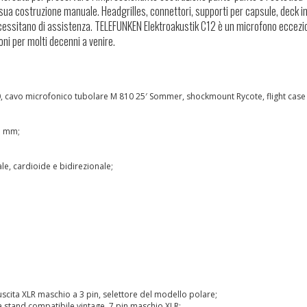
a sua costruzione manuale. Headgrilles, connettori, supporti per capsule, deck in
necessitano di assistenza. TELEFUNKEN Elektroakustik C12 è un microfono eccezi
ni per molti decenni a venire.
, cavo microfonico tubolare M 810 25′ Sommer, shockmount Rycote, flight case
5 mm;
ale, cardioide e bidirezionale;
scita XLR maschio a 3 pin, selettore del modello polare;
 stand compatibile vintage, 7 pin maschio XLR;