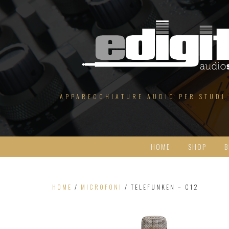
Salta
al
contenuto
APPARECCHIATURE AUDIO PER STUDI
HOME
SHOP
B
HOME
/
MICROFONI
/ TELEFUNKEN – C12