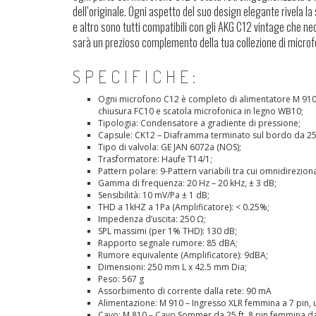
dell’originale. Ogni aspetto del suo design elegante rivela l
e altro sono tutti compatibili con gli AKG C12 vintage che 
sarà un prezioso complemento della tua collezione di microfo
SPECIFICHE:
Ogni microfono C12 è completo di alimentatore M 910
chiusura FC10 e scatola microfonica in legno WB10;
Tipologia: Condensatore a gradiente di pressione;
Capsule: CK12 – Diaframma terminato sul bordo da 2
Tipo di valvola: GE JAN 6072a (NOS);
Trasformatore: Haufe T14/1;
Pattern polare: 9-Pattern variabili tra cui omnidirezion
Gamma di frequenza: 20 Hz – 20 kHz, ± 3 dB;
Sensibilità: 10 mV/Pa ± 1 dB;
THD a 1kHZ a 1Pa (Amplificatore): < 0.25%;
Impedenza d’uscita: 250 Ω;
SPL massimi (per 1% THD): 130 dB;
Rapporto segnale rumore: 85 dBA;
Rumore equivalente (Amplificatore): 9dBA;
Dimensioni: 250 mm L x 42.5 mm Dia;
Peso: 567 g
Assorbimento di corrente dalla rete: 90 mA
Alimentazione: M 910 – Ingresso XLR femmina a 7 pin, u
Cavo: M 810 – Cavo Sommer da 25 ft, 8 pin femmina da