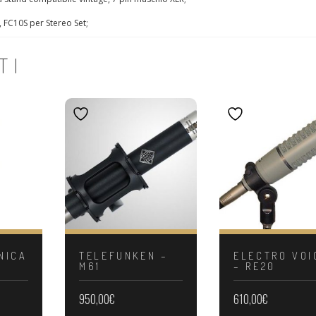
, FC10S per Stereo Set;
TI
NICA
TELEFUNKEN –
ELECTRO VOI
M61
– RE20
950,00
€
610,00
€