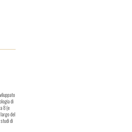
Sviluppato
ologia di
a 8 (e
 largo del
studi di