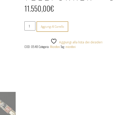
11.550,00
€
Telefunken
Aggiungi Al Carrello
-
C12
quantità
Aggiungi alla lista dei desideri
COD:
0548
Categoria:
Microfoni
Tag:
microfoni