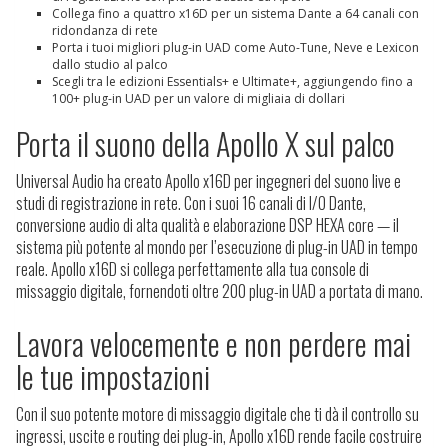
Collega fino a quattro x16D per un sistema Dante a 64 canali con
ridondanza di rete
Porta i tuoi migliori plug-in UAD come Auto-Tune, Neve e Lexicon
dallo studio al palco
Scegli tra le edizioni Essentials+ e Ultimate+, aggiungendo fino a
100+ plug-in UAD per un valore di migliaia di dollari
Porta il suono della Apollo X sul palco
Universal Audio ha creato Apollo x16D per ingegneri del suono live e
studi di registrazione in rete. Con i suoi 16 canali di I/O Dante,
conversione audio di alta qualità e elaborazione DSP HEXA core — il
sistema più potente al mondo per l’esecuzione di plug-in UAD in tempo
reale. Apollo x16D si collega perfettamente alla tua console di
missaggio digitale, fornendoti oltre 200 plug-in UAD a portata di mano.
Lavora velocemente e non perdere mai
le tue impostazioni
Con il suo potente motore di missaggio digitale che ti dà il controllo su
ingressi, uscite e routing dei plug-in, Apollo x16D rende facile costruire