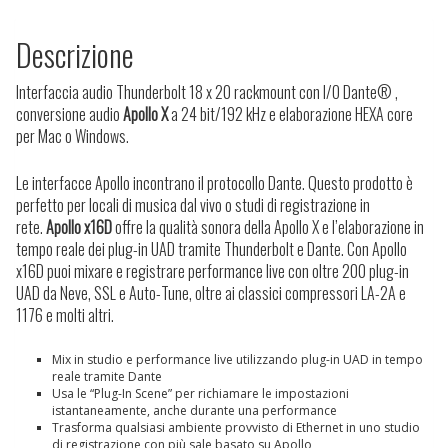
Descrizione
Interfaccia audio Thunderbolt 18 x 20 rackmount con I/O Dante® ,
conversione audio
Apollo X
a 24 bit/192 kHz e elaborazione HEXA core
per Mac o Windows.
Le interfacce Apollo incontrano il protocollo Dante. Questo prodotto è
perfetto per locali di musica dal vivo o studi di registrazione in
rete.
Apollo x16D
offre la qualità sonora della Apollo X e l’elaborazione in
tempo reale dei plug-in UAD tramite Thunderbolt e Dante. Con Apollo
x16D puoi mixare e registrare performance live con oltre 200 plug-in
UAD da Neve, SSL e Auto-Tune, oltre ai classici compressori LA-2A e
1176 e molti altri.
Mix in studio e performance live utilizzando plug-in UAD in tempo
reale tramite Dante
Usa le “Plug-In Scene” per richiamare le impostazioni
istantaneamente, anche durante una performance
Trasforma qualsiasi ambiente provvisto di Ethernet in uno studio
di registrazione con più sale basato su Apollo