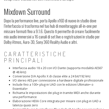
Mixdown Surround
Dopo la performance live, porta Apollo x16D di nuovo in studio dove
l’interfaccia si trasforma nel tuo hub di monitoraggio all-in-one per
missare formati fino a 9.1.6. Questo ti permette di creare facilmente
mix audio immersivi a 16 canali di set live o registrazioni in studio per
Dolby Atmos, Auro-3D, Sony 360 Reality Audio e altri.
CARATTERISTICHE
PRINCIPALI
Interfaccia audio 18 x 20 con I/O Dante (supporta modalità AES67
@ 48 kHz)
Conversione D/A Apollo X di classe elite a 24 bit/192 kHz
I/O stereo AES per connessione a hardware digitale professionale
Include fino a 100+ plug-in UAD con le edizioni Ultimate+ o
Essentials+
Richiama le impostazioni dei plug-in tramite MIDI anche durante
una performance
Elaborazione HEXA Core integrata per mixare con plug-in UAD a
latenza quasi zero