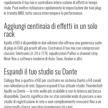
rapidamente il tuo mix e controllare intere catene di effetti in tempo
reale. Puoi inoltre richiamare rapidamente le impostazioni dei tuoi plug-
in tramite MIDI, tutto senza interrompere la performance.
Aggiungi centinaia di effetti in un solo
rack
Apollo x16D è disponibile in due edizioni che offrono una generosa suite
di plug-in UAD già pronti all’uso. Costruisci il tuo mix con compressori
classici Teletronix LA-2A e 1176, equalizzatori Pultec e channel strip
Neve fino a software moderni di Auto-Tune, Avalon e altri.
Espandi il tuo studio su Dante
Collega fino a quattro x16D per costruire un sistema Dante a 64 canali
con ridondanza di rete. Oppure espandi il tuo attuale studio Thunderbolt
Apollo su Dante — la rete audio più scalabile e con la latenza più bassa
disponibile. Questo significa che se stai considerando di passare a uno
studio di registrazione in rete o vuoi semplicemente crescere fino a un
setup multi-stanza, non devi ricominciare da capo.