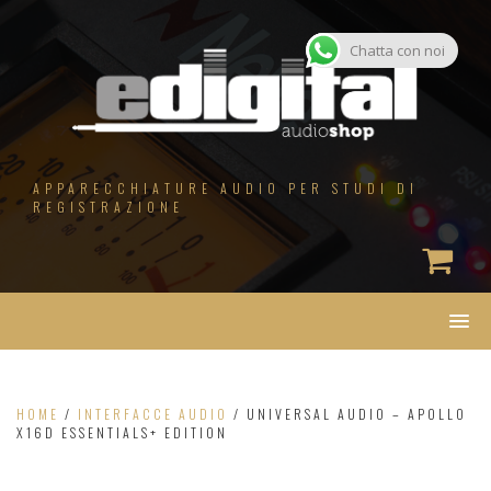
Salta
al
contenuto
Chatta con noi
APPARECCHIATURE AUDIO PER STUDI DI
REGISTRAZIONE
HOME
/
INTERFACCE AUDIO
/ UNIVERSAL AUDIO – APOLLO
X16D ESSENTIALS+ EDITION