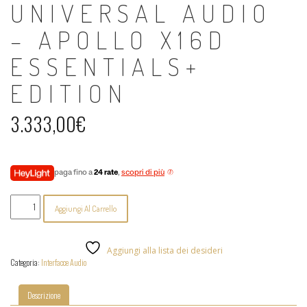
UNIVERSAL AUDIO
– APOLLO X16D
ESSENTIALS+
EDITION
3.333,00
€
paga fino a
24 rate
,
scopri di più
Universal
Aggiungi Al Carrello
Audio
-
Apollo
x16D
Aggiungi alla lista dei desideri
Essentials+
Categoria:
Interfacce Audio
Edition
quantità
Descrizione