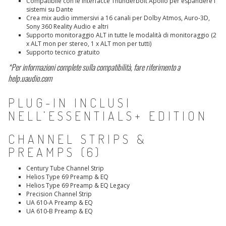
Compatibile con le interfacce Thunderbolt Apollo per espandere i
sistemi su Dante
Crea mix audio immersivi a 16 canali per Dolby Atmos, Auro-3D,
Sony 360 Reality Audio e altri
Supporto monitoraggio ALT in tutte le modalità di monitoraggio (2
x ALT mon per stereo, 1 x ALT mon per tutti)
Supporto tecnico gratuito
*Per informazioni complete sulla compatibilità, fare riferimento a
help.uaudio.com
PLUG-IN INCLUSI
NELL’ESSENTIALS+ EDITION
CHANNEL STRIPS &
PREAMPS (6)
Century Tube Channel Strip
Helios Type 69 Preamp & EQ
Helios Type 69 Preamp & EQ Legacy
Precision Channel Strip
UA 610-A Preamp & EQ
UA 610-B Preamp & EQ