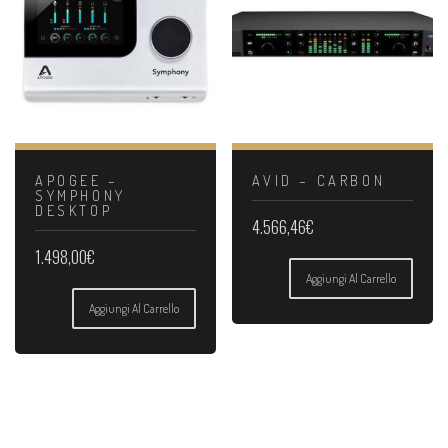
APOGEE –
AVID – CARBON
SYMPHONY
DESKTOP
4.566,46
€
1.498,00
€
Aggiungi Al Carrello
Aggiungi Al Carrello