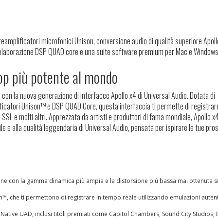
eamplificatori microfonici Unison, conversione audio di qualità superiore Apol
i, elaborazione DSP QUAD core e una suite software premium per Mac e Windows
top più potente al mondo
con la nuova generazione di interfacce Apollo x4 di Universal Audio. Dotata di
ficatori Unison™ e DSP QUAD Core, questa interfaccia ti permette di registrare
SSL e molti altri. Apprezzata da artisti e produttori di fama mondiale, Apollo x4
le e alla qualità leggendaria di Universal Audio, pensata per ispirare le tue pr
ne con la gamma dinamica più ampia e la distorsione più bassa mai ottenuta s
on™, che ti permettono di registrare in tempo reale utilizzando emulazioni auten
e Native UAD, inclusi titoli premiati come Capitol Chambers, Sound City Studios, 