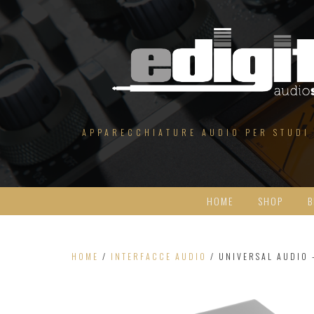
Salta
al
contenuto
APPARECCHIATURE AUDIO PER STUDI
HOME
SHOP
B
HOME
/
INTERFACCE AUDIO
/ UNIVERSAL AUDIO 