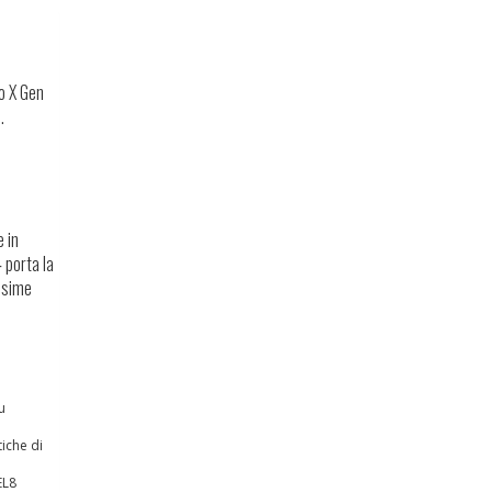
lo X Gen
.
 in
 porta la
ossime
u
tiche di
EL8