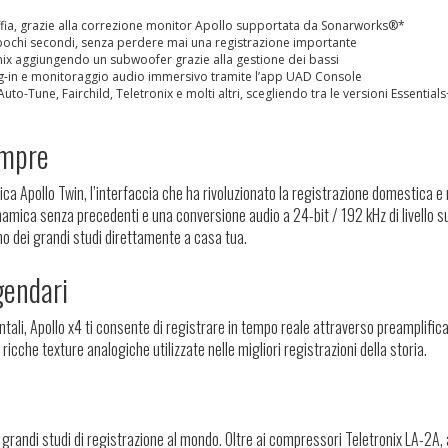
uffia, grazie alla correzione monitor Apollo supportata da Sonarworks®*
in pochi secondi, senza perdere mai una registrazione importante
 mix aggiungendo un subwoofer grazie alla gestione dei bassi
lug-in e monitoraggio audio immersivo tramite l’app UAD Console
uto-Tune, Fairchild, Teletronix e molti altri, scegliendo tra le versioni Essentials
empre
ca Apollo Twin, l’interfaccia che ha rivoluzionato la registrazione domestica e 
amica senza precedenti e una conversione audio a 24-bit / 192 kHz di livello s
o dei grandi studi direttamente a casa tua.
gendari
tali, Apollo x4 ti consente di registrare in tempo reale attraverso preamplifica
e ricche texture analogiche utilizzate nelle migliori registrazioni della storia.
più grandi studi di registrazione al mondo. Oltre ai compressori Teletronix LA-2A, 