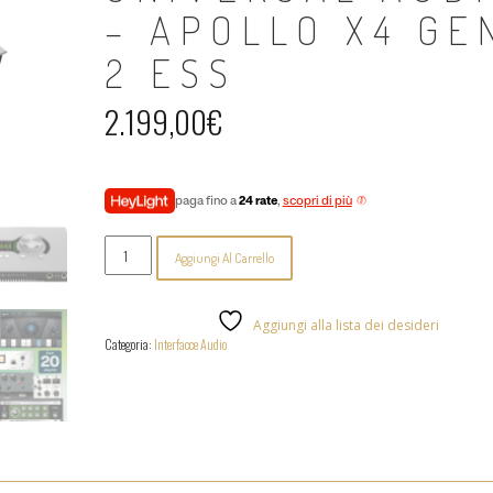
– APOLLO X4 GE
2 ESS
2.199,00
€
paga fino a
24 rate
,
scopri di più
Universal
Aggiungi Al Carrello
Audio
-
Apollo
X4
Aggiungi alla lista dei desideri
Gen
Categoria:
Interfacce Audio
2
ESS
quantità