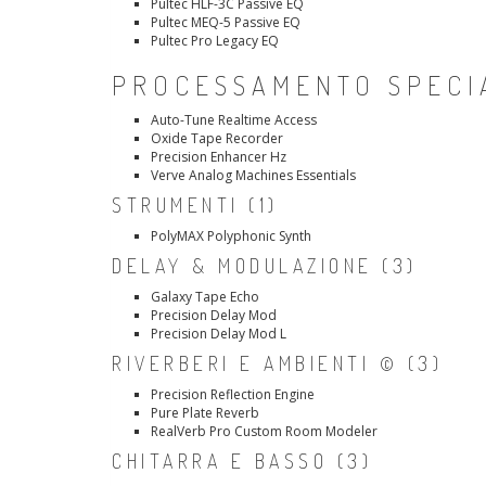
Pultec HLF-3C Passive EQ
Pultec MEQ-5 Passive EQ
Pultec Pro Legacy EQ
PROCESSAMENTO SPECIA
Auto-Tune Realtime Access
Oxide Tape Recorder
Precision Enhancer Hz
Verve Analog Machines Essentials
STRUMENTI (1)
PolyMAX Polyphonic Synth
DELAY & MODULAZIONE (3)
Galaxy Tape Echo
Precision Delay Mod
Precision Delay Mod L
RIVERBERI E AMBIENTI © (3)
Precision Reflection Engine
Pure Plate Reverb
RealVerb Pro Custom Room Modeler
CHITARRA E BASSO (3)