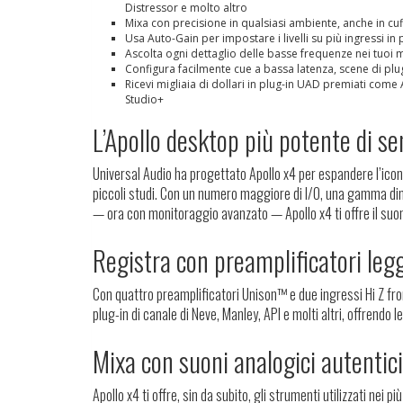
Distressor e molto altro
Mixa con precisione in qualsiasi ambiente, anche in c
Usa Auto-Gain per impostare i livelli su più ingressi 
Ascolta ogni dettaglio delle basse frequenze nei tuoi
Configura facilmente cue a bassa latenza, scene di p
Ricevi migliaia di dollari in plug-in UAD premiati come A
Studio+
L’Apollo desktop più potente di s
Universal Audio ha progettato Apollo x4 per espandere l’iconi
piccoli studi. Con un numero maggiore di I/O, una gamma din
— ora con monitoraggio avanzato — Apollo x4 ti offre il suon
Registra con preamplificatori leg
Con quattro preamplificatori Unison™ e due ingressi Hi Z fron
plug-in di canale di Neve, Manley, API e molti altri, offrendo l
Mixa con suoni analogici autentici
Apollo x4 ti offre, sin da subito, gli strumenti utilizzati nei 