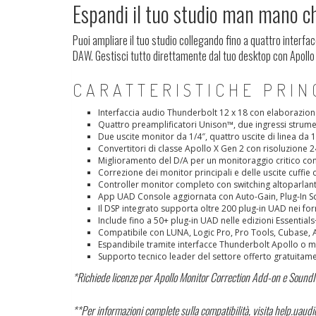
Espandi il tuo studio man mano ch
Puoi ampliare il tuo studio collegando fino a quattro interf
DAW. Gestisci tutto direttamente dal tuo desktop con Apollo 
CARATTERISTICHE PRIN
Interfaccia audio Thunderbolt 12 x 18 con elaborazi
Quattro preamplificatori Unison™, due ingressi strumen
Due uscite monitor da 1/4″, quattro uscite di linea da 1/
Convertitori di classe Apollo X Gen 2 con risoluzione 2
Miglioramento del D/A per un monitoraggio critico c
Correzione dei monitor principali e delle uscite cuf
Controller monitor completo con switching altoparlanti
App UAD Console aggiornata con Auto-Gain, Plug-In S
Il DSP integrato supporta oltre 200 plug-in UAD nei for
Include fino a 50+ plug-in UAD nelle edizioni Essential
Compatibile con LUNA, Logic Pro, Pro Tools, Cubase, A
Espandibile tramite interfacce Thunderbolt Apollo o mo
Supporto tecnico leader del settore offerto gratuita
*Richiede licenze per Apollo Monitor Correction Add-on e Sound
**Per informazioni complete sulla compatibilità, visita help.uaud