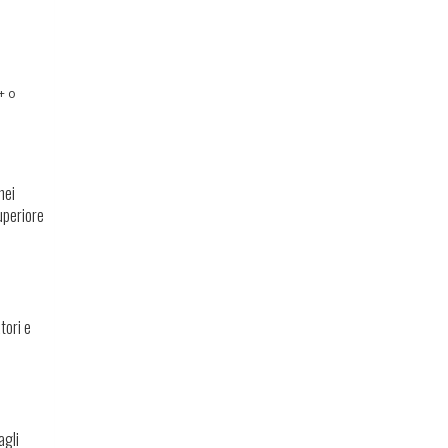
+ o
nei
uperiore
tori e
agli