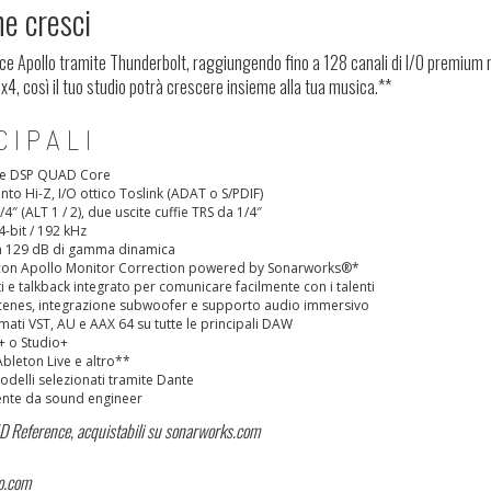
e cresci
acce Apollo tramite Thunderbolt, raggiungendo fino a 128 canali di I/O premium n
x4, così il tuo studio potrà crescere insieme alla tua musica.**
CIPALI
one DSP QUAD Core
to Hi-Z, I/O ottico Toslink (ADAT o S/PDIF)
4″ (ALT 1 / 2), due uscite cuffie TRS da 1/4″
4-bit / 192 kHz
on 129 dB di gamma dinamica
fie con Apollo Monitor Correction powered by Sonarworks®*
 e talkback integrato per comunicare facilmente con i talenti
cenes, integrazione subwoofer e supporto audio immersivo
mati VST, AU e AAX 64 su tutte le principali DAW
s+ o Studio+
bleton Live e altro**
delli selezionati tramite Dante
mente da sound engineer
ID Reference, acquistabili su sonarworks.com
io.com