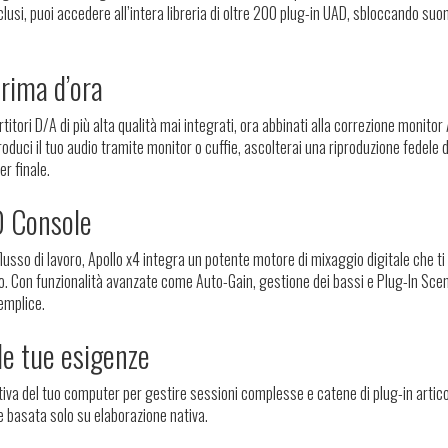
lusi, puoi accedere all’intera libreria di oltre 200 plug-in UAD, sbloccando suon
rima d’ora
tori D/A di più alta qualità mai integrati, ora abbinati alla correzione monitor 
ci il tuo audio tramite monitor o cuffie, ascolterai una riproduzione fedele d
r finale.
D Console
lusso di lavoro, Apollo x4 integra un potente motore di mixaggio digitale che ti
gio. Con funzionalità avanzate come Auto-Gain, gestione dei bassi e Plug-In Sce
emplice.
le tue esigenze
tiva del tuo computer per gestire sessioni complesse e catene di plug-in artic
e basata solo su elaborazione nativa.