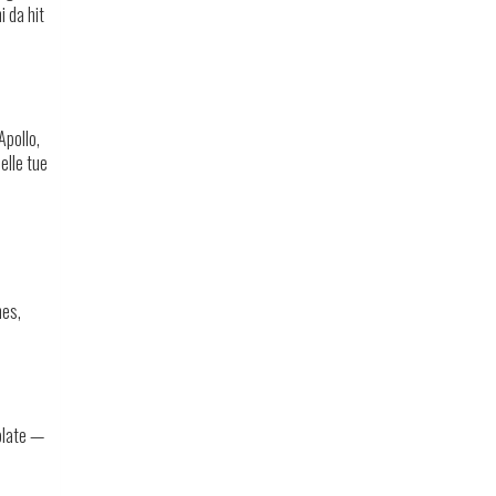
i da hit
Apollo,
elle tue
nes,
olate —