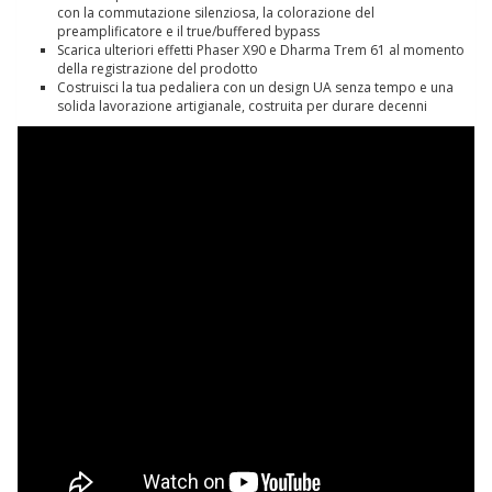
con la commutazione silenziosa, la colorazione del
preamplificatore e il true/buffered bypass
Scarica ulteriori effetti Phaser X90 e Dharma Trem 61 al momento
della registrazione del prodotto
Costruisci la tua pedaliera con un design UA senza tempo e una
solida lavorazione artigianale, costruita per durare decenni