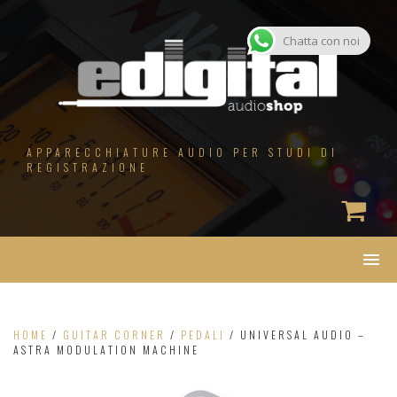
Salta
al
contenuto
Chatta con noi
APPARECCHIATURE AUDIO PER STUDI DI
REGISTRAZIONE
HOME
/
GUITAR CORNER
/
PEDALI
/ UNIVERSAL AUDIO –
ASTRA MODULATION MACHINE