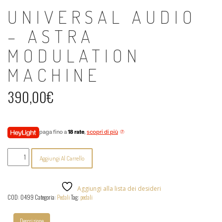
UNIVERSAL AUDIO
– ASTRA
MODULATION
MACHINE
390,00
€
paga fino a
18 rate
,
scopri di più
Universal
Aggiungi Al Carrello
Audio
-
Astra
Modulation
Aggiungi alla lista dei desideri
Machine
COD:
0499
Categoria:
Pedali
Tag:
pedali
quantità
Descrizione