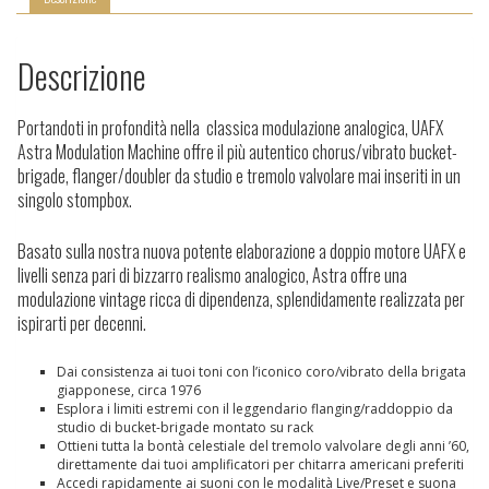
Descrizione
Portandoti in profondità nella classica modulazione analogica, UAFX
Astra Modulation Machine offre il più autentico chorus/vibrato bucket-
brigade, flanger/doubler da studio e tremolo valvolare mai inseriti in un
singolo stompbox.
Basato sulla nostra nuova potente elaborazione a doppio motore UAFX e
livelli senza pari di bizzarro realismo analogico, Astra offre una
modulazione vintage ricca di dipendenza, splendidamente realizzata per
ispirarti per decenni.
Dai consistenza ai tuoi toni con l’iconico coro/vibrato della brigata
giapponese, circa 1976
Esplora i limiti estremi con il leggendario flanging/raddoppio da
studio di bucket-brigade montato su rack
Ottieni tutta la bontà celestiale del tremolo valvolare degli anni ’60,
direttamente dai tuoi amplificatori per chitarra americani preferiti
Accedi rapidamente ai suoni con le modalità Live/Preset e suona