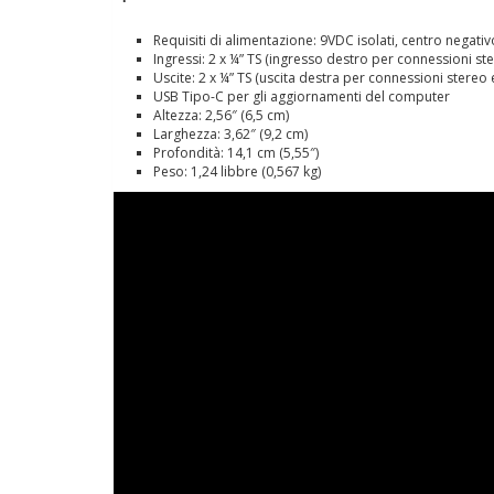
Requisiti di alimentazione: 9VDC isolati, centro nega
Ingressi: 2 x ¼” TS (ingresso destro per connessioni ste
Uscite: 2 x ¼” TS (uscita destra per connessioni stereo 
USB Tipo-C per gli aggiornamenti del computer
Altezza: 2,56″ (6,5 cm)
Larghezza: 3,62″ (9,2 cm)
Profondità: 14,1 cm (5,55″)
Peso: 1,24 libbre (0,567 kg)