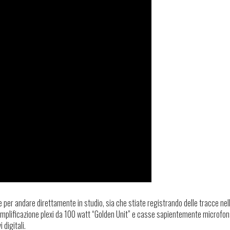
e per andare direttamente in studio, sia che stiate registrando delle tracce nel
di amplificazione plexi da 100 watt “Golden Unit” e casse sapientemente microfon
 digitali.