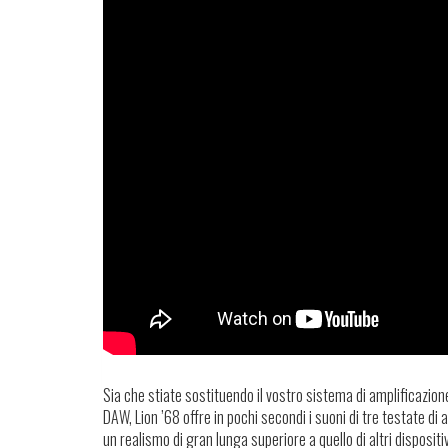
Sia che stiate sostituendo il vostro sistema di amplificazion
DAW, Lion ’68 offre in pochi secondi i suoni di tre testate 
un realismo di gran lunga superiore a quello di altri dispositivi