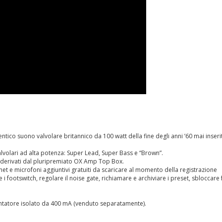
tico suono valvolare britannico da 100 watt della fine degli anni ’60 mai inseri
alvolari ad alta potenza: Super Lead, Super Bass e “Brown”.
li derivati dal pluripremiato OX Amp Top Box.
binet e microfoni aggiuntivi gratuiti da scaricare al momento della registrazione
 footswitch, regolare il noise gate, richiamare e archiviare i preset, sbloccare 
ntatore isolato da 400 mA (venduto separatamente).