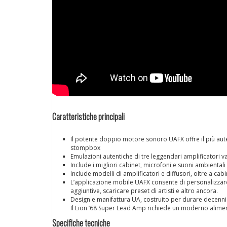
Caratteristiche principali
Il potente doppio motore sonoro UAFX offre il più auten
stompbox
Emulazioni autentiche di tre leggendari amplificatori v
Include i migliori cabinet, microfoni e suoni ambienta
Include modelli di amplificatori e diffusori, oltre a ca
L’applicazione mobile UAFX consente di personalizzare i
aggiuntive, scaricare preset di artisti e altro ancora.
Design e manifattura UA, costruito per durare decenni
Il Lion ’68 Super Lead Amp richiede un moderno alime
Specifiche tecniche