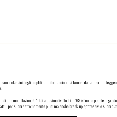
suoni classici degli amplificatori britannici resi famosi da tanti artisti leggend
a.
 di una modellazione UAD di altissimo livello, Lion ’68 è l’unico pedale in grado
00 watt – per suoni estremamente puliti ma anche break-up aggressivi e suoni dist