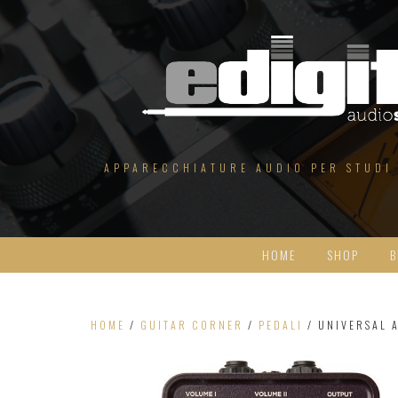
Salta
al
contenuto
APPARECCHIATURE AUDIO PER STUDI
HOME
SHOP
B
HOME
/
GUITAR CORNER
/
PEDALI
/ UNIVERSAL 