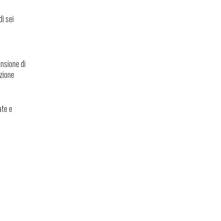
di sei
ensione di
izione
ate e