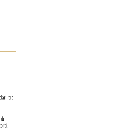
ari, tra
 di
orti.