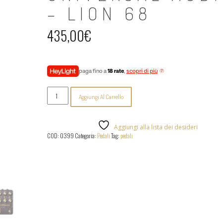
– LION 68
435,00
€
paga fino a
18 rate
,
scopri di più
Universal
Aggiungi Al Carrello
Audio
-
Lion
68
Aggiungi alla lista dei desideri
quantità
COD:
0399
Categoria:
Pedali
Tag:
pedali