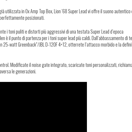
ià utilizzata in Ox Amp Top Box, Lion ’68 Super Lead vi offre il suono autentico 
 perfettamente posizionati.
te i toni puliti e distorti più aggressivi di una testata Super Lead d’epoca
en è il punto di partenza per i toni super lead più caldi. Dall’abbassamento di t
tion 25-watt Greenback”/JBL D-120F 4×12, otterrete l’attacco morbido e la defin
ntrol. Modificate il noise gate integrato, scaricate toni personalizzati, richiam
aversa le generazioni.