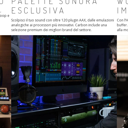
O
PALETTE SONORA
W
ESCLUSIVA
I
,
 loop e
Scolpisci il tuo sound con oltre 120 plugin AAX, dalle emulazioni
Con l’H
analogiche ai processori più innovativi. Carbon include una
buffer.
selezione premium dei migliori brand del settore.
alla mo