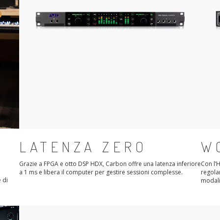
LATENZA ZERO
W
Grazie a FPGA e otto DSP HDX, Carbon offre una latenza inferiore
Con l’
a 1 ms e libera il computer per gestire sessioni complesse.
regolar
 di
modali