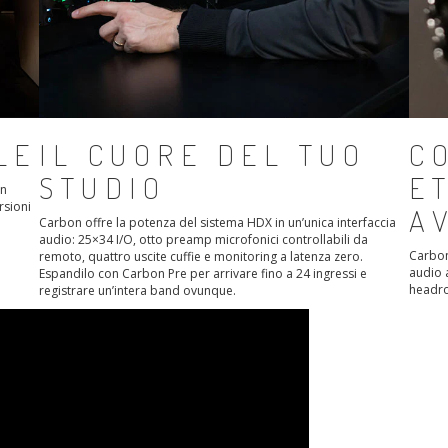
LE
IL CUORE DEL TUO
C
STUDIO
E
on
rsioni
A
Carbon offre la potenza del sistema HDX in un’unica interfaccia
audio: 25×34 I/O, otto preamp microfonici controllabili da
Carbon
remoto, quattro uscite cuffie e monitoring a latenza zero.
audio 
Espandilo con Carbon Pre per arrivare fino a 24 ingressi e
headro
registrare un’intera band ovunque.