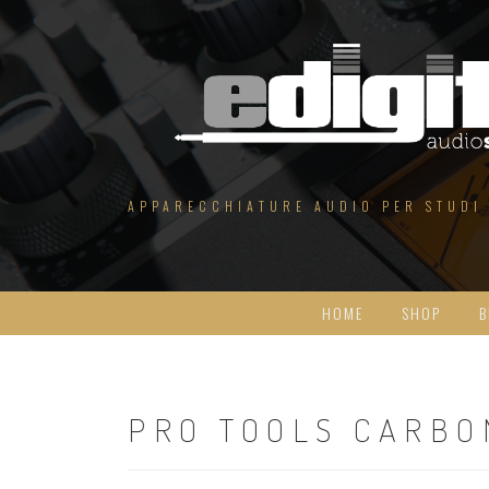
Salta
al
contenuto
APPARECCHIATURE AUDIO PER STUDI
HOME
SHOP
B
PRO TOOLS CARBO