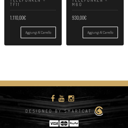
TELEFUNKEN –
TELEFUNKEN –
TF11
M60
1.110,00
€
930,00
€
Aggiungi Al Carrello
Aggiungi Al Carrello
DESIGNED BY SMARTCAT