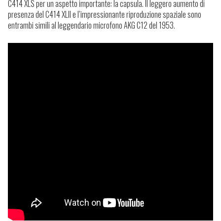
C414 XLS per un aspetto importante: la capsula. Il leggero aumento di
presenza del C414 XLII e l’impressionante riproduzione spaziale sono
entrambi simili al leggendario microfono AKG C12 del 1953.