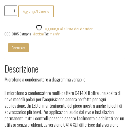
AKG
Aggiungi Al Carrello
-
C414
XL
II
Aggiungi alla lista dei desideri
quantità
COD:
0105
Categoria:
Microfoni
Tag:
microfoni
Descrizione
Descrizione
Microfono a condensatore a diagramma variabile
Il microfono a condensatore multi-pattern C414 XLII offre una scelta di
nove modelli polari per l’acquisizione sonora perfetta per ogni
applicazione. Un LED di mantenimento del picco mostra anche i picchi di
sovraccarico più brevi. Per applicazioni audio dal vivo e installazioni
permanenti, tutti i controlli possono essere facilmente disabilitati per un
utilizzo senza problemi. La versione C414 XLII differisce dalla versione