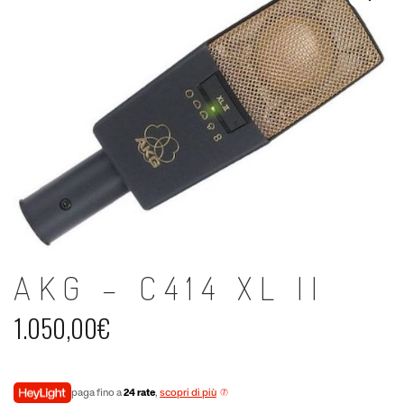
AKG – C414 XL II
1.050,00
€
paga fino a
24 rate
,
scopri di più