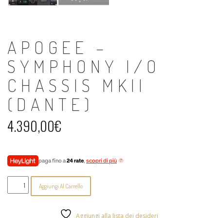
APOGEE –
SYMPHONY I/O
CHASSIS MKII
(DANTE)
4.390,00
€
paga fino a
24 rate
,
scopri di più
Apogee
Aggiungi Al Carrello
-
Symphony
I/O
Chassis
Aggiungi alla lista dei desideri