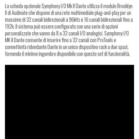
La scheda opzionale Symphony I/O Mk II Dante utilizza il modulo Brooklyn
II di Audinate che dispone di una rete multimediale plug-and-play per un
massimo di 32 canali bidirezionali a 96kHz e 16 canali bidirezionali fino a
192k. Il sistema può essere configurato con una serie di opzioni
personalizzate che vanno da 8 a 32 canali I/O analogici. Symphony I/O
MK II Dante consente di inserire fino a 32 canali con ProTools e
connettività ridondante Dante in un unico dispositivo rack a due spazi,
fornendo il minimo ingombro disponibile con questo set di funzionalità.