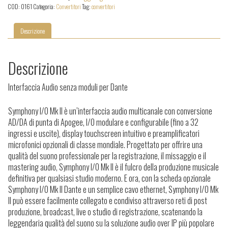
MKII
COD:
0161
Categoria:
Convertitori
Tag:
convertitori
(Dante)
quantità
Descrizione
Descrizione
Interfaccia Audio senza moduli per Dante
Symphony I/O Mk II è un’interfaccia audio multicanale con conversione
AD/DA di punta di Apogee, I/O modulare e configurabile (fino a 32
ingressi e uscite), display touchscreen intuitivo e preamplificatori
microfonici opzionali di classe mondiale. Progettato per offrire una
qualità del suono professionale per la registrazione, il missaggio e il
mastering audio, Symphony I/O Mk II è il fulcro della produzione musicale
definitiva per qualsiasi studio moderno. E ora, con la scheda opzionale
Symphony I/O Mk II Dante e un semplice cavo ethernet, Symphony I/O Mk
II può essere facilmente collegato e condiviso attraverso reti di post
produzione, broadcast, live o studio di registrazione, scatenando la
leggendaria qualità del suono su la soluzione audio over IP più popolare