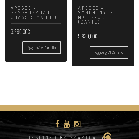
APOGEE –
APOGEE –
SYMPHONY I/O
SYMPHONY I/O
CHASSIS MKII HD
MKII 2×6 SE
(DANTE)
3.380,00
€
5.830,00
€
Aggiungi Al Carrello
Aggiungi Al Carrello
DESIGNED BY SMARTCAT