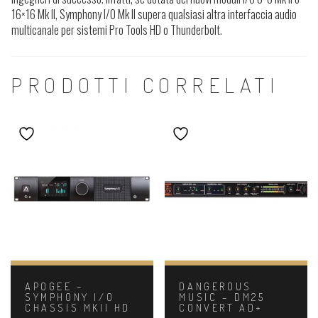
16×16 Mk II, Symphony I/O Mk II supera qualsiasi altra interfaccia audio
multicanale per sistemi Pro Tools HD o Thunderbolt.
PRODOTTI CORRELATI
APOGEE –
DANGEROUS
SYMPHONY I/O
MUSIC – DM25
CHASSIS MKII HD
CONVERT AD+