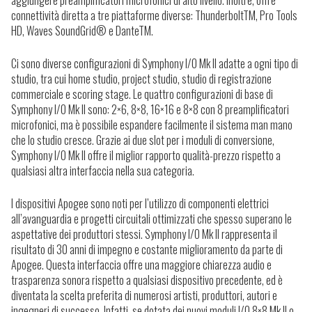
aggiungere preamplificatori microfonici di alto livello. Inoltre, offre
connettività diretta a tre piattaforme diverse: ThunderboltTM, Pro Tools
HD, Waves SoundGrid® e DanteTM.
Ci sono diverse configurazioni di Symphony I/O Mk II adatte a ogni tipo di
studio, tra cui home studio, project studio, studio di registrazione
commerciale e scoring stage. Le quattro configurazioni di base di
Symphony I/O Mk II sono: 2×6, 8×8, 16×16 e 8×8 con 8 preamplificatori
microfonici, ma è possibile espandere facilmente il sistema man mano
che lo studio cresce. Grazie ai due slot per i moduli di conversione,
Symphony I/O Mk II offre il miglior rapporto qualità-prezzo rispetto a
qualsiasi altra interfaccia nella sua categoria.
I dispositivi Apogee sono noti per l’utilizzo di componenti elettrici
all’avanguardia e progetti circuitali ottimizzati che spesso superano le
aspettative dei produttori stessi. Symphony I/O Mk II rappresenta il
risultato di 30 anni di impegno e costante miglioramento da parte di
Apogee. Questa interfaccia offre una maggiore chiarezza audio e
trasparenza sonora rispetto a qualsiasi dispositivo precedente, ed è
diventata la scelta preferita di numerosi artisti, produttori, autori e
ingegneri di successo. Infatti, se dotata dei nuovi moduli I/O 8×8 Mk II o