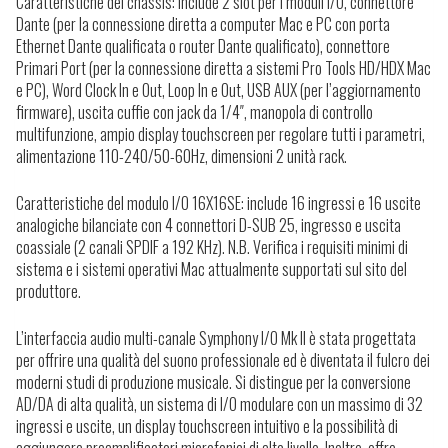
Caratteristiche del chassis: include 2 slot per i moduli I/O, connettore
Dante (per la connessione diretta a computer Mac e PC con porta
Ethernet Dante qualificata o router Dante qualificato), connettore
Primari Port (per la connessione diretta a sistemi Pro Tools HD/HDX Mac
e PC), Word Clock In e Out, Loop In e Out, USB AUX (per l’aggiornamento
firmware), uscita cuffie con jack da 1/4″, manopola di controllo
multifunzione, ampio display touchscreen per regolare tutti i parametri,
alimentazione 110-240/50-60Hz, dimensioni 2 unità rack.
Caratteristiche del modulo I/O 16X16SE: include 16 ingressi e 16 uscite
analogiche bilanciate con 4 connettori D-SUB 25, ingresso e uscita
coassiale (2 canali SPDIF a 192 KHz). N.B. Verifica i requisiti minimi di
sistema e i sistemi operativi Mac attualmente supportati sul sito del
produttore.
L’interfaccia audio multi-canale Symphony I/O Mk II è stata progettata
per offrire una qualità del suono professionale ed è diventata il fulcro dei
moderni studi di produzione musicale. Si distingue per la conversione
AD/DA di alta qualità, un sistema di I/O modulare con un massimo di 32
ingressi e uscite, un display touchscreen intuitivo e la possibilità di