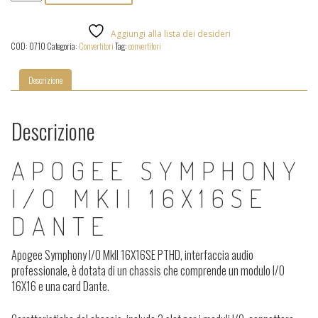
Symphony
I/O
MkII
Aggiungi alla lista dei desideri
16X16
COD:
0710
Categoria:
Convertitori
Tag:
convertitori
SE(Dante)
quantità
Descrizione
Descrizione
APOGEE SYMPHONY
I/O MKII 16X16SE
DANTE
Apogee Symphony I/O MkII 16X16SE PTHD, interfaccia audio
professionale, è dotata di un chassis che comprende un modulo I/O
16X16 e una card Dante.