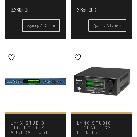
3.380,00
€
3.850,00
€
Aggiungi Al Carrello
Aggiungi Al Carrello
LYNX STUDIO
LYNX STUDIO
TECHNOLOGY –
TECHNOLOGY-
AURORA 8 USB
HILO TB