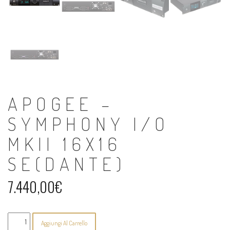
APOGEE –
SYMPHONY I/O
MKII 16X16
SE(DANTE)
7.440,00
€
Apogee
Aggiungi Al Carrello
-