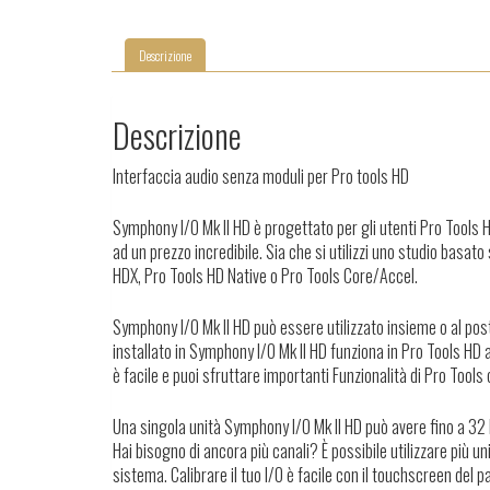
Descrizione
Descrizione
Interfaccia audio senza moduli per Pro tools HD
Symphony I/O Mk II HD è progettato per gli utenti Pro Tools 
ad un prezzo incredibile. Sia che si utilizzi uno studio basa
HDX, Pro Tools HD Native o Pro Tools Core/Accel.
Symphony I/O Mk II HD può essere utilizzato insieme o al pos
installato in Symphony I/O Mk II HD funziona in Pro Tools HD 
è facile e puoi sfruttare importanti Funzionalità di Pro Too
Una singola unità Symphony I/O Mk II HD può avere fino a 32 
Hai bisogno di ancora più canali? È possibile utilizzare più
sistema. Calibrare il tuo I/O è facile con il touchscreen del p