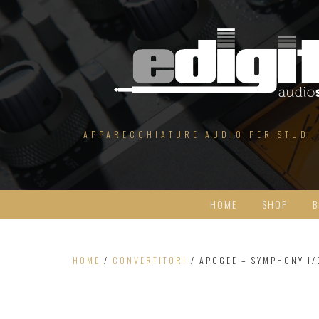
Salta
al
contenuto
APPARECCHIATURE AUDIO PER STUDI
HOME
SHOP
B
HOME
/
CONVERTITORI
/ APOGEE – SYMPHONY I/