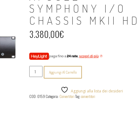
SYMPHONY I/O
CHASSIS MKII H
3.380,00
€
paga fino a
24 rate
,
scopri di più
Apogee
Aggiungi Al Carrello
-
Symphony
I/O
Chassis
Aggiungi alla lista dei desideri
MKII
COD:
0159
Categoria:
Convertitori
Tag:
convertitori
HD
quantità