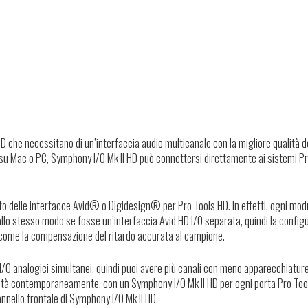
HD che necessitano di un’interfaccia audio multicanale con la migliore qualità 
to su Mac o PC, Symphony I/O Mk II HD può connettersi direttamente ai sistemi P
to delle interfacce Avid® o Digidesign® per Pro Tools HD. In effetti, ogni mod
allo stesso modo se fosse un’interfaccia Avid HD I/O separata, quindi la config
ls come la compensazione del ritardo accurata al campione.
I/O analogici simultanei, quindi puoi avere più canali con meno apparecchiature
 unità contemporaneamente, con un Symphony I/O Mk II HD per ogni porta Pro Too
annello frontale di Symphony I/O Mk II HD.