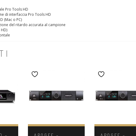
nale Pro Tools HD
one di interfaccia Pro Tools HD
HD (Mac o PC)
azione del ritardo accurata al campione
a HD)
ontale
TI
D –
APOGEE –
APOGEE –