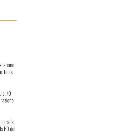
del suono
ro Tools
ulo I/O
urazione
 in rack.
ls HD del