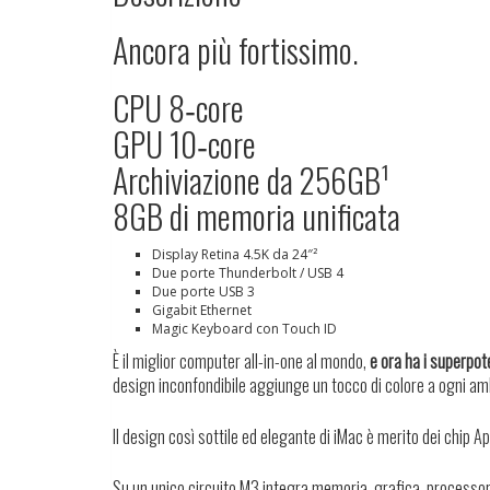
Ancora più fortissimo.
CPU 8‑core
GPU 10‑core
Archiviazione da 256GB¹
8GB di memoria unificata
Display Retina 4.5K da 24″²
Due porte Thunderbolt / USB 4
Due porte USB 3
Gigabit Ethernet
Magic Keyboard con Touch ID
È il miglior computer all-in-one al mondo,
e ora ha i superpot
design inconfondibile aggiunge un tocco di colore a ogni ambie
Il design così sottile ed elegante di iMac è merito dei chip Ap
Su un unico circuito M3 integra memoria, grafica, processore