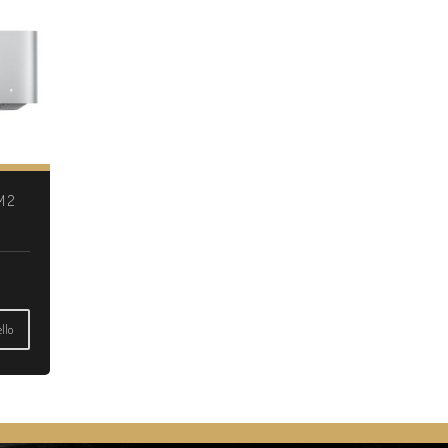
M2
llo