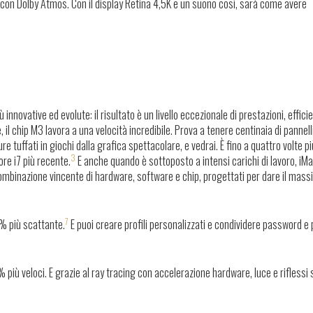
le con Dolby Atmos. Con il display Retina 4,5K e un suono così, sarà come avere
nnovative ed evolute: il risultato è un livello eccezionale di prestazioni, effici
l chip M3 lavora a una velocità incredibile. Prova a tenere centinaia di pannell
 tuffati in giochi dalla grafica spettacolare, e vedrai. È
fino a quattro volte p
3
ore i7 più recente.
E anche quando è sottoposto a intensi carichi di lavoro, iM
combinazione vincente di hardware, software e chip, progettati per dare il mas
7
0% più scattante.
E puoi creare profili personalizzati e condividere password e
% più veloci
. E grazie al ray tracing con accelerazione hardware, luce e riflessi