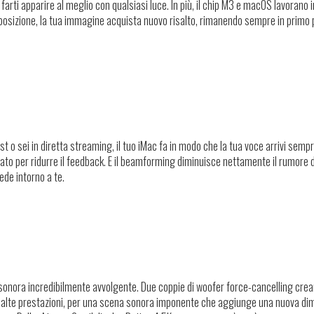
arti apparire al meglio con qualsiasi luce. In più, il chip M3 e macOS lavorano
apposizione, la tua immagine acquista nuovo risalto, rimanendo sempre in primo 
 o sei in diretta streaming, il tuo iMac fa in modo che la tua voce arrivi sempr
diato per ridurre il feedback. E il beamforming diminuisce nettamente il rumore d
ede intorno a te.
a sonora incredibilmente avvolgente. Due coppie di woofer force-cancelling cre
 ad alte prestazioni, per una scena sonora imponente che aggiunge una nuova d