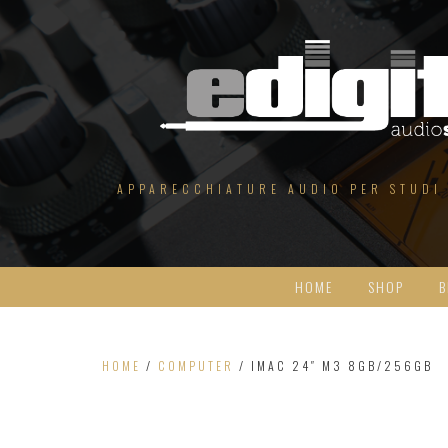
Salta
al
contenuto
APPARECCHIATURE AUDIO PER STUDI
HOME
SHOP
B
HOME
/
COMPUTER
/ IMAC 24″ M3 8GB/256GB