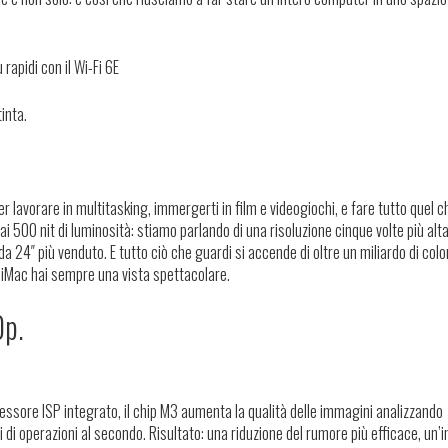
 rapidi con il Wi-Fi 6E
tinta.
r lavorare in multitasking, immergerti in film e videogiochi, e fare tutto quel c
e ai 500 nit di luminosità: stiamo parlando di una
risoluzione cinque volte più alt
da 24″ più venduto. E tutto ciò che guardi si accende di oltre un miliardo di colo
 iMac hai sempre una vista spettacolare.
0p.
ocessore ISP integrato, il chip M3 aumenta la qualità delle immagini analizzando
di di operazioni al secondo. Risultato: una riduzione del rumore più efficace, un’i