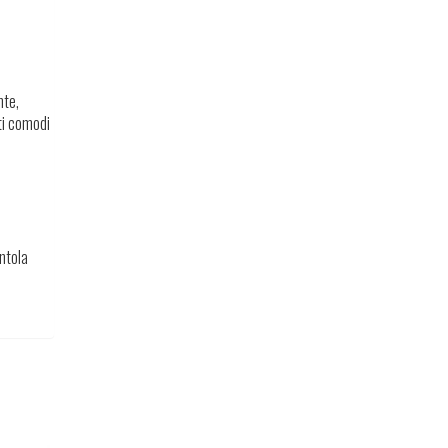
nte,
ti comodi
entola