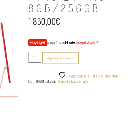
8GB/256GB
1.850,00
€
paga fino a
24 rate
,
scopri di più
iMac
Aggiungi Al Carrello
24"
M3
8GB/256GB
quantità
Aggiungi alla lista dei desideri
COD:
0480
Categoria:
Computer
Tag:
computer