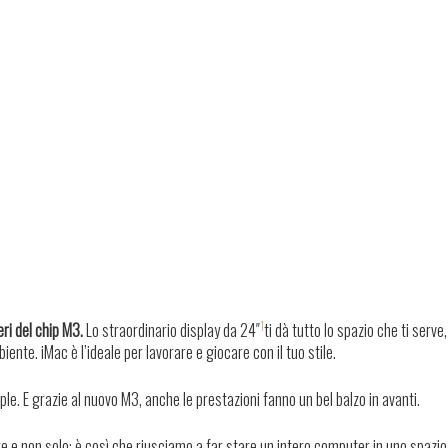
1
eri del chip M3.
Lo straordinario display da 24″
ti dà tutto lo spazio che ti serve, 
nte. iMac è l’ideale per lavorare e giocare con il tuo stile.
ple. E grazie al nuovo M3, anche le prestazioni fanno un bel balzo in avanti.
 e non solo: è così che riusciamo a far stare un intero computer in uno spazio