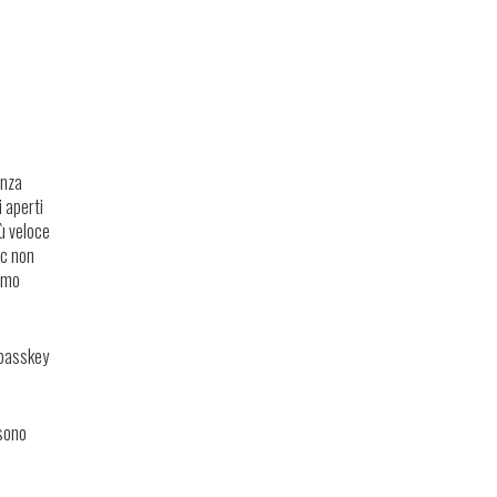
enza
i aperti
iù veloce
ac non
simo
 passkey
 sono