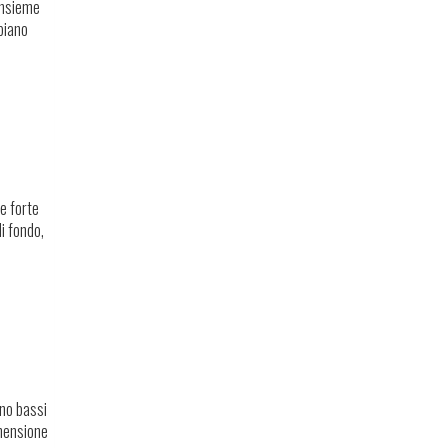
 insieme
piano
e forte
i fondo,
ano bassi
imensione