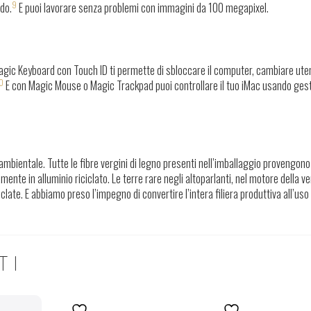
9
ido.
E puoi lavorare senza problemi con immagini da 100 megapixel.
Magic Keyboard con Touch ID ti permette di sbloccare il computer, cambiare ute
0
E con Magic Mouse o Magic Trackpad puoi controllare il tuo iMac usando ges
ambientale. Tutte le fibre vergini di legno presenti nell’imballaggio provengono
ente in alluminio riciclato. Le terre rare negli altoparlanti, nel motore della v
ate. E abbiamo preso l’impegno di convertire l’intera filiera produttiva all’uso
TI