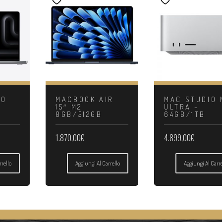
RO
MACBOOK AIR
MAC STUDIO 
15″ M2
ULTRA –
8GB/512GB
64GB/1TB
1.870,00
€
4.899,00
€
rrello
Aggiungi Al Carrello
Aggiungi Al Carre