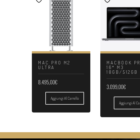
MAC PRO M2
MACBOOK P
ULTRA
16″ M3
18GB/512GB
8.495,00
€
3.099,00
€
Aggiungi Al Carrello
Aggiungi Al Ca