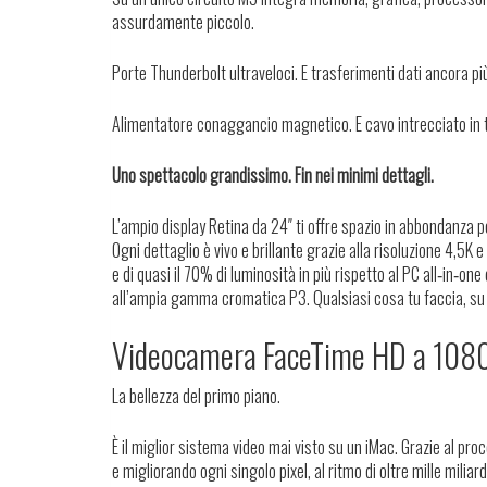
assurdamente piccolo.
Porte Thunderbolt ultraveloci.
E trasferimenti dati ancora più
Alimentatore con
aggancio magnetico.
E cavo intrecciato in 
Uno spettacolo grandissimo.
Fin nei minimi dettagli.
L’ampio display Retina da 24″ ti offre spazio in abbondanza pe
Ogni dettaglio è vivo e brillante grazie alla risoluzione 4,5K 
e di
quasi il 70% di luminosità in più
rispetto al PC all‑in‑one 
all’ampia gamma cromatica P3. Qualsiasi cosa tu faccia, su
Videocamera FaceTime HD a 108
La bellezza del primo piano.
È il miglior sistema video mai visto su un iMac. Grazie al pr
e migliorando ogni singolo pixel, al ritmo di oltre mille miliar