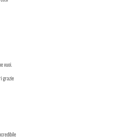
he vuoi.
a
ri grazie
ncredibile