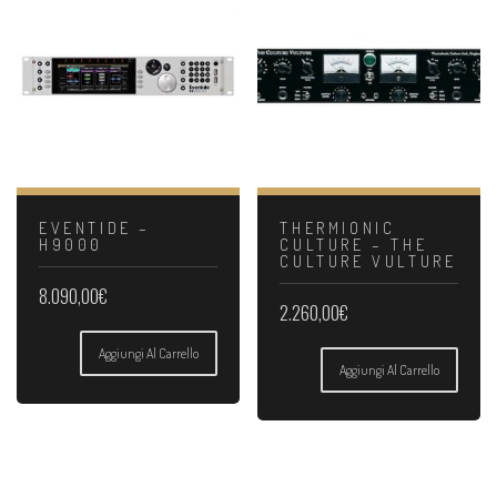
EVENTIDE –
THERMIONIC
H9000
CULTURE – THE
CULTURE VULTURE
8.090,00
€
2.260,00
€
Aggiungi Al Carrello
Aggiungi Al Carrello