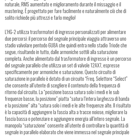
naturale, RMS aumentato e miglioramento durante il missaggio e il
mastering.
È progettato per fare facilmente e naturalmente ciò che di
solito richiede più attrezzi e farlo meglio!
L’HG-2 utilizza trasformatori di ingresso personalizzati per alimentare
due percorsi: il percorso del segnale principale viaggia attraverso uno
stadio valvolare pentodo 6U8A che quindi entra nello stadio Triode che
segue, risultando in tutto, dalle armoniche sottili alla saturazione
completa. Anche alimentato dal trasformatore di ingresso è un percorso
del segnale parallelo che utilizza un set di valvole 12AX7, espresse
specificamente per armoniche e saturazione. Questo circuito di
saturazione in parallelo è dotato di un circuito “Freq. Selettore “Select”
che consente all’utente di scegliere il contenuto della frequenza di
ritorno dal circuito. La “posizione bassa satura solo i medi e le sub
frequenze basse, la posizione” piatta “satura l’intera larghezza di banda
e la posizione” alta “satura solo i medi e le alte frequenze alte. Il risultato
è la capacità di aggiungere la fascia alta a tracce noiose, migliorare la
fascia bassa o potenziare e aggiungere energia all’intero segnale. La
manopola “saturazione” consente all’utente di controllare la quantità di
segnale in parallelo elaborato che viene immessa nel segnale principale