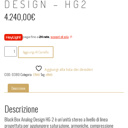
DESIGN – HG2
4.240,00
€
paga fino a
24 rate
,
scopri di più
Black
Aggiungi Al Carrello
Box
Analog
Design
-
Aggiungi alla lista dei desideri
HG2
COD:
0380
Categoria:
Effetti
Tag:
effetti
quantità
Descrizione
Descrizione
Black Box Analog Design HG-2 è un’unità stereo a livello di linea
progettata per aggiungere saturazione, armoniche, compressione