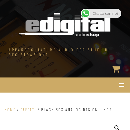
Salta
al
contenuto
Chatta con noi
APPARECCHIATURE AUDIO PER STUDI DI
REGISTRAZIONE
HOME
/
EFFETTI
/ BLACK BOX ANALOG DESIGN – HG2