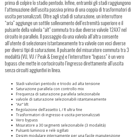
prima di colpire lo stadio pentodo. Infine, entrambi gli stadi raggiungono
l’attenuazione dell’uscita passiva prima di una coppia di trasformatori di
uscita personalizzati. Oltre agli stadi di saturazione, un interruttore
“aria” aggiunge un sottile sollevamento dell’estremità superiore e il
pulsante della valvola “alt” commuta tra due diverse valvole 12AX7 nel
circuito in parallelo. Il passaggio da una valvola all’altra consente
all’utente di selezionare istantaneamente tra valvole con voci diverse
per diversi tipi di saturazione. Il pulsante del misuratore commuta tra 3
modalità (VU, VU / Peak & Energy) e l’interruttore “bypass” è un vero
bypass che mette in cortocircuito l’ingresso direttamente all’uscita
senza circuiti aggiuntivi in ​​linea.
Stadi valvolari pentodo e triodo ad alta tensione
Saturazione parallela con controllo mix
Frequenza di saturazione parallela selezionabile
valvole di saturazione selezionabili istantaneamente
“Air” lift
Regolazione dell’assetto L / R ultra fine
Trasformatori di ingresso e uscita personalizzati
Vero bypass
Misuratore a 30 segmenti selezionabile (3 modalità)
Pulsanti luminosi e relè sigillati
Design modulare internamente per una facile manutenzione