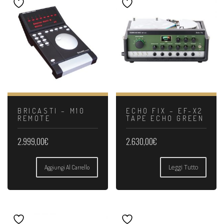
BRICASTI – M10
ECHO FIX – EF-X2
REMOTE
TAPE ECHO GREEN
2.999,00
€
2.630,00
€
Leggi Tutto
Aggiungi Al Carrello