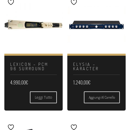
LEXICON – PCM
ELYSIA –
96 SURROUND
KARACTER
4.990,00
€
1.240,00
€
Leggi Tutto
Aggiungi Al Carrello