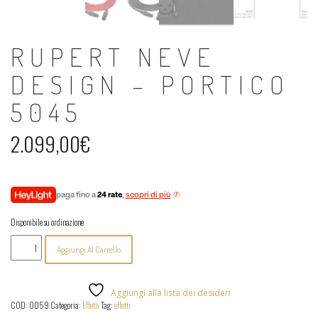
RUPERT NEVE
DESIGN – PORTICO
5045
2.099,00
€
paga fino a
24 rate
,
scopri di più
Disponibile su ordinazione
Rupert
Aggiungi Al Carrello
Neve
Design
-
Portico
Aggiungi alla lista dei desideri
5045
COD:
0059
Categoria:
Effetti
Tag:
effetti
quantità