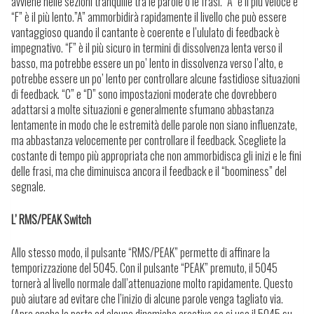
avviene nelle sezioni tranquille tra le parole o le frasi. “A” è il più veloce e
“F” è il più lento.”A” ammorbidirà rapidamente il livello che può essere
vantaggioso quando il cantante è coerente e l’ululato di feedback è
impegnativo. “F” è il più sicuro in termini di dissolvenza lenta verso il
basso, ma potrebbe essere un po’ lento in dissolvenza verso l’alto, e
potrebbe essere un po’ lento per controllare alcune fastidiose situazioni
di feedback. “C” e “D” sono impostazioni moderate che dovrebbero
adattarsi a molte situazioni e generalmente sfumano abbastanza
lentamente in modo che le estremità delle parole non siano influenzate,
ma abbastanza velocemente per controllare il feedback. Scegliete la
costante di tempo più appropriata che non ammorbidisca gli inizi e le fini
delle frasi, ma che diminuisca ancora il feedback e il “boominess” del
segnale.
L’ RMS/PEAK Switch
Allo stesso modo, il pulsante “RMS/PEAK” permette di affinare la
temporizzazione del 5045. Con il pulsante “PEAK” premuto, il 5045
tornerà al livello normale dall’attenuazione molto rapidamente. Questo
può aiutare ad evitare che l’inizio di alcune parole venga tagliato via.
(Apre anche la porta ad alcune dinamiche creative se si usa il 5045 su