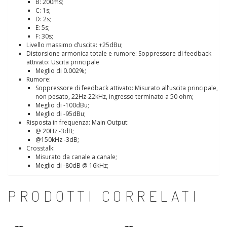
B: 200ms;
C: 1s;
D: 2s;
E: 5s;
F: 30s;
Livello massimo d’uscita: +25dBu;
Distorsione armonica totale e rumore: Soppressore di feedback
attivato: Uscita principale
Meglio di 0.002%;
Rumore:
Soppressore di feedback attivato: Misurato all’uscita principale,
non pesato, 22Hz-22kHz, ingresso terminato a 50 ohm;
Meglio di -100dBu;
Meglio di -95dBu;
Risposta in frequenza: Main Output:
@ 20Hz -3dB;
@150kHz -3dB;
Crosstalk:
Misurato da canale a canale;
Meglio di -80dB @ 16kHz;
PRODOTTI CORRELATI