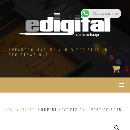
Salta
al
contenuto
Chatta con noi
APPARECCHIATURE AUDIO PER STUDI DI
REGISTRAZIONE
HOME
/
EFFETTI
/ RUPERT NEVE DESIGN – PORTICO 5045