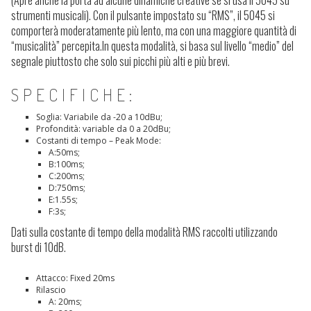
strumenti musicali). Con il pulsante impostato su “RMS”, il 5045 si
comporterà moderatamente più lento, ma con una maggiore quantità di
“musicalità” percepita.In questa modalità, si basa sul livello “medio” del
segnale piuttosto che solo sui picchi più alti e più brevi.
SPECIFICHE:
Soglia: Variabile da -20 a 10dBu;
Profondità: variable da 0 a 20dBu;
Costanti di tempo – Peak Mode:
A:50ms;
B:100ms;
C:200ms;
D:750ms;
E:1.55s;
F:3s;
Dati sulla costante di tempo della modalità RMS raccolti utilizzando
burst di 10dB.
Attacco: Fixed 20ms
Rilascio
A: 20ms;