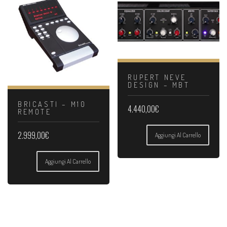
RUPERT NEVE
DESIGN – MBT
BRICASTI – M10
4.440,00
€
REMOTE
2.999,00
€
Aggiungi Al Carrello
Aggiungi Al Carrello