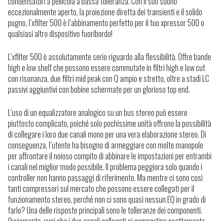
condensatori a pellicola a bassa tolleranza.
Con il suo suono
eccezionalmente aperto, la proiezione diretta dei transienti e il solido
pugno, l’xfilter 500 è l’abbinamento perfetto per il tuo xpressor 500 o
qualsiasi altro dispositivo fuoribordo!
L’xfilter 500 è assolutamente serio riguardo alla flessibilità.
Offre bande
high e low shelf che possono essere commutate in filtri high e low cut
con risonanza, due filtri mid peak con Q ampio e stretto, oltre a stadi LC
passivi aggiuntivi con bobine schermate per un glorioso top end.
L’uso di un equalizzatore analogico su un bus stereo può essere
piuttosto complicato, poiché solo pochissime unità offrono la possibilità
di collegare i loro due canali mono per una vera elaborazione stereo.
Di
conseguenza, l’utente ha bisogno di armeggiare con molte manopole
per affrontare il noioso compito di abbinare le impostazioni per entrambi
i canali nel miglior modo possibile. Il problema peggiora solo quando i
controller non hanno passaggi di riferimento. Ma mentre ci sono così
tanti compressori sul mercato che possono essere collegati per il
funzionamento stereo, perché non ci sono quasi nessun EQ in grado di
farlo? Una delle risposte principali sono le tolleranze dei componenti.
Ovviamente, vuoi che i due canali collegati si comportino esattamente