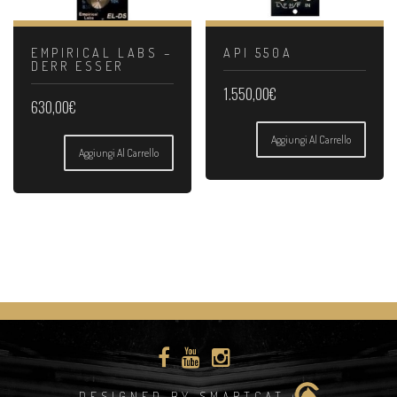
EMPIRICAL LABS –
API 550A
DERR ESSER
1.550,00
€
630,00
€
Aggiungi Al Carrello
Aggiungi Al Carrello