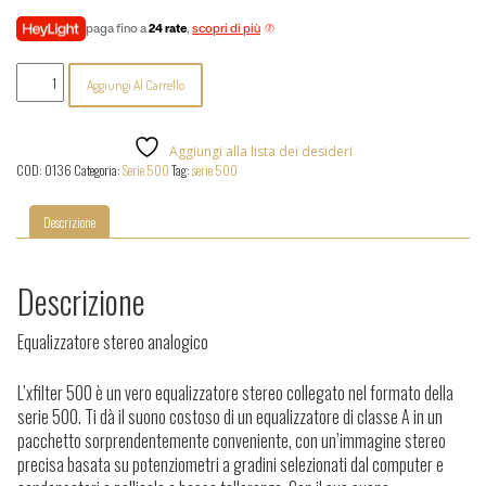
paga fino a
24 rate
,
scopri di più
Elysia
Aggiungi Al Carrello
-
XFilter
500
quantità
Aggiungi alla lista dei desideri
COD:
0136
Categoria:
Serie 500
Tag:
serie 500
Descrizione
Descrizione
Equalizzatore stereo analogico
L’xfilter 500 è un vero equalizzatore stereo collegato nel formato della
serie 500.
Ti dà il suono costoso di un equalizzatore di classe A in un
pacchetto sorprendentemente conveniente, con un’immagine stereo
precisa basata su potenziometri a gradini selezionati dal computer e