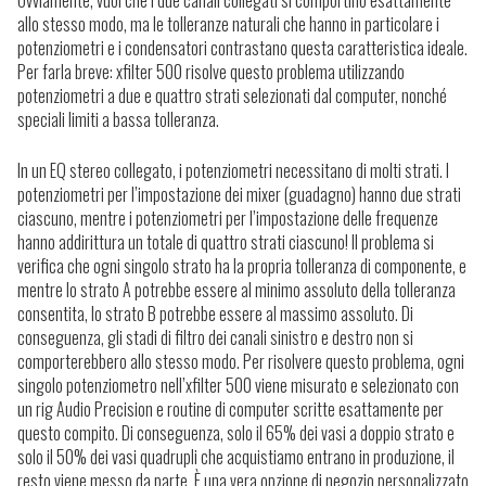
allo stesso modo, ma le tolleranze naturali che hanno in particolare i
potenziometri e i condensatori contrastano questa caratteristica ideale.
Per farla breve: xfilter 500 risolve questo problema utilizzando
potenziometri a due e quattro strati selezionati dal computer, nonché
speciali limiti a bassa tolleranza.
In un EQ stereo collegato, i potenziometri necessitano di molti strati.
I
potenziometri per l’impostazione dei mixer (guadagno) hanno due strati
ciascuno, mentre i potenziometri per l’impostazione delle frequenze
hanno addirittura un totale di quattro strati ciascuno!
Il problema si
verifica che ogni singolo strato ha la propria tolleranza di componente, e
mentre lo strato A potrebbe essere al minimo assoluto della tolleranza
consentita, lo strato B potrebbe essere al massimo assoluto. Di
conseguenza, gli stadi di filtro dei canali sinistro e destro non si
comporterebbero allo stesso modo. Per risolvere questo problema, ogni
singolo potenziometro nell’xfilter 500 viene misurato e selezionato con
un rig Audio Precision e routine di computer scritte esattamente per
questo compito. Di conseguenza, solo il 65% dei vasi a doppio strato e
solo il 50% dei vasi quadrupli che acquistiamo entrano in produzione, il
resto viene messo da parte. È una vera opzione di negozio personalizzato