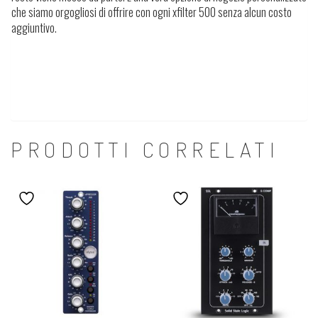
che siamo orgogliosi di offrire con ogni xfilter 500 senza alcun costo
aggiuntivo.
PRODOTTI CORRELATI