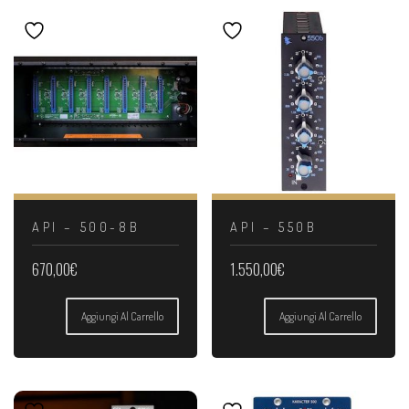
API – 500-8B
API – 550B
670,00
€
1.550,00
€
Aggiungi Al Carrello
Aggiungi Al Carrello