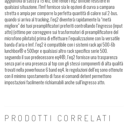
aggiuntiva di sassy a 15 khz, che rende l’eq2 difficile resistere in
qualsiasi situazione. l’lmf fornisce sia le opzioni di curva a campana
stretta o ampia per comporre la perfetta quantità di calore sul 2-bus.
quando si arriva al tracking, l’eq2 diventerà rapidamente la “metà
migliore” dei tuoi preamplificatori preferiti controllando l’ingresso (input
attn) (ottimo per correggere sui trasformatori di preamplificatore del
microfono pilotato) prima di effettuare l’equalizzazione con la versatile
banda d’aria e lmf. l’eq2 è compatibile con i sistemi rack api 500-6b
lunchbox® e 500vpr e qualsiasi altro rack specifico serie 500.
seguendo il suo predecessore eq4®, l’eq2 fornisce una trasparenza
senza pari e una presenza al top con gli stessi componenti di alta qualità
trovati nella powerhouse 6 band eq4. le regolazioni dell’eq sono ottenute
con il minimo spostamento di fase ei comandi detent permettono
impostazioni facilmente richiamabili anche sull’ingresso attn.
PRODOTTI CORRELATI