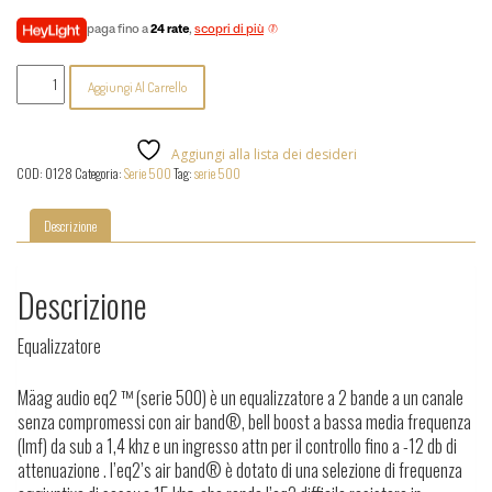
paga fino a
24 rate
,
scopri di più
Maag
Aggiungi Al Carrello
Audio
-
EQ2-
500
Aggiungi alla lista dei desideri
quantità
COD:
0128
Categoria:
Serie 500
Tag:
serie 500
Descrizione
Descrizione
Equalizzatore
Mäag audio eq2 ™ (serie 500) è un equalizzatore a 2 bande a un canale
senza compromessi con air band®, bell boost a bassa media frequenza
(lmf) da sub a 1,4 khz e un ingresso attn per il controllo fino a -12 db di
attenuazione . l’eq2’s air band® è dotato di una selezione di frequenza