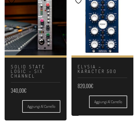
SOLID STATE
ELYSIA –
LOGIC – SIX
KARACTER 500
CHANNEL
820,00
€
340,00
€
Aggiungi Al Carrello
Aggiungi Al Carrello