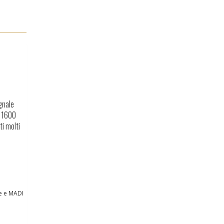
egnale
e 1600
ti molti
te e MADI