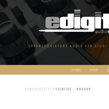
Salta
al
contenuto
APPARECCHIATURE AUDIO PER STUDI
HOME
SHOP
B
HOME
/
EFFETTI
/ EVENTIDE – H9000R