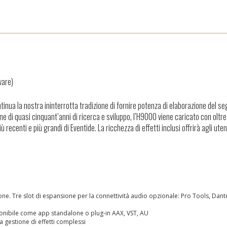
ware)
tinua la nostra ininterrotta tradizione di fornire potenza di elaborazione del s
ine di quasi cinquant’anni di ricerca e sviluppo, l’H9000 viene caricato con oltr
iù recenti e più grandi di Eventide. La ricchezza di effetti inclusi offrirà agli uten
one. Tre slot di espansione per la connettività audio opzionale: Pro Tools, Dan
ponibile come app standalone o plug-in AAX, VST, AU
a gestione di effetti complessi