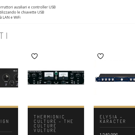
rruttori ausiliari e controller USB
tilizzando le chiavette USB
tà LAN e WiFi
TI
THERMIONIC
ELYSIA –
IGN
CULTURE – THE
KARACTER
CULTURE
VULTURE