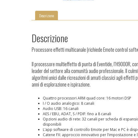
Descrizione
Descrizione
Processore effetti multicanale (richiede Emote control soft
Il processore multieffetto di punta di Eventide, l’H9000R, con
leader del settore alla comunità audio professionale.
Il culm
algoritmi unici dalle ricreazioni di amati classici agli effetti p
anni di esplorazione e ispirazione.
Quattro processori ARM quad core: 16 motori DSP
I / O audio analogico: 8 canali
Audio USB: 16 canali
AES / EBU, ADAT, S / PDIF: fino a 8 canali
Opzioni audio di rete: 32 canali per scheda di espansi
disponibili
L’app software di controllo Emote per Mac e PC è dis
Catene FX: approccio innovativo per l’impostazione e l