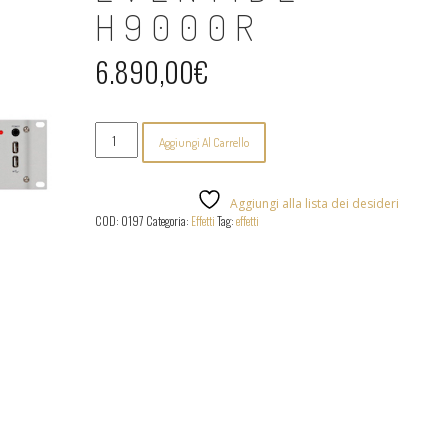
H9000R
6.890,00
€
Eventide
Aggiungi Al Carrello
-
H9000R
quantità
Aggiungi alla lista dei desideri
COD:
0197
Categoria:
Effetti
Tag:
effetti