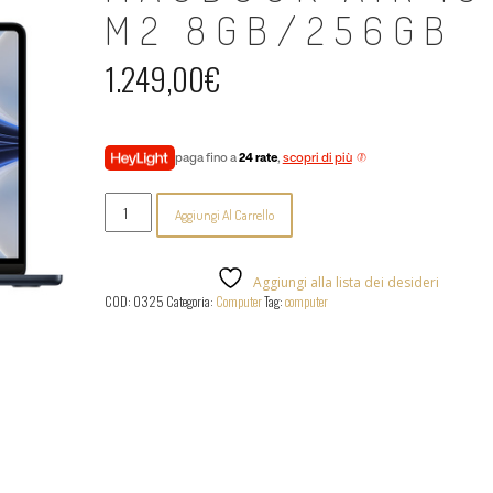
M2 8GB/256GB
1.249,00
€
paga fino a
24 rate
,
scopri di più
MacBook
Aggiungi Al Carrello
Air
13"
M2
8GB/256GB
Aggiungi alla lista dei desideri
quantità
COD:
0325
Categoria:
Computer
Tag:
computer