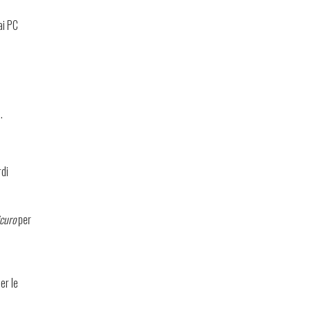
ai PC
.
rdi
icuro
per
er le