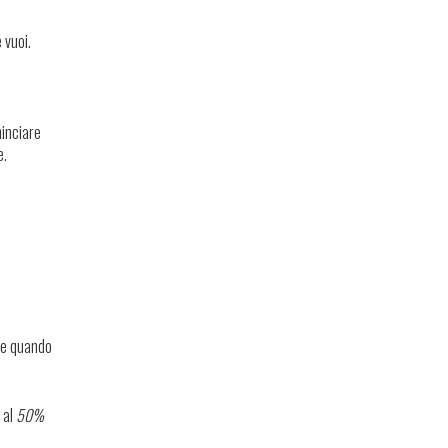
 vuoi.
minciare
e.
che quando
 al
50%