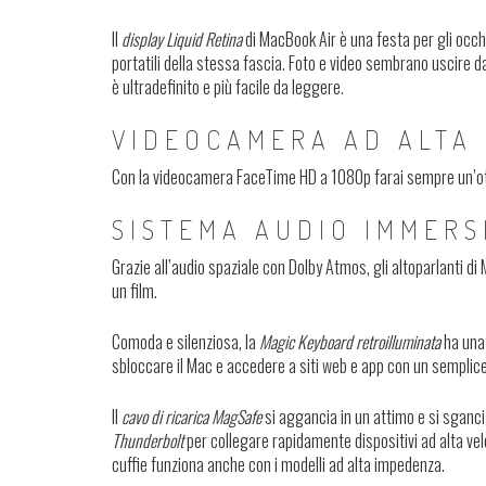
Il
display Liquid Retina
di MacBook Air è una festa per gli occ
portatili della stessa fascia. Foto e video sembrano uscire dal
è ultradefinito e più facile da leggere.
VIDEOCAMERA AD ALTA 
Con la videocamera FaceTime HD a 1080p farai sempre un’otti
SISTEMA AUDIO IMMERS
Grazie all’audio spaziale con Dolby Atmos, gli altoparlanti 
un film.
Comoda e silenziosa, la
Magic Keyboard retroilluminata
ha una 
sbloccare il Mac e accedere a siti web e app con un semplic
Il
cavo di ricarica MagSafe
si aggancia in un attimo e si sgancia
Thunderbolt
per collegare rapidamente dispositivi ad alta velo
cuffie funziona anche con i modelli ad alta impedenza.