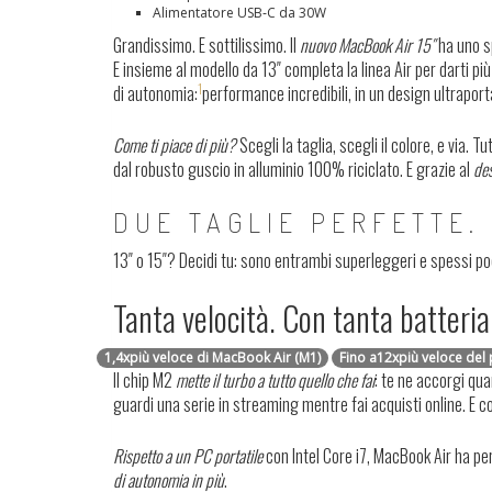
Alimentatore USB‑C da 30W
Grandissimo. E sottilissimo.
Il
nuovo MacBook Air 15″
ha uno sp
E insieme al modello da 13″ completa la linea Air per darti pi
1
di autonomia:
performance incredibili, in un design ultraporta
Come ti piace di più?
Scegli la taglia, scegli il colore, e via. T
dal robusto guscio in alluminio 100% riciclato. E grazie al
des
DUE TAGLIE PERFETTE.
13″ o 15″? Decidi tu: sono entrambi superleggeri e spessi po
Tanta velocità. Con tanta batteria
1,4
x
più veloce di MacBook Air (M1)
Fino a
12
x
più veloce del 
Il chip M2
mette il turbo a tutto quello che fai
: te ne accorgi qu
guardi una serie in streaming mentre fai acquisti online. E 
Rispetto a un PC portatile
con Intel Core i7, MacBook Air ha p
di autonomia in più
.