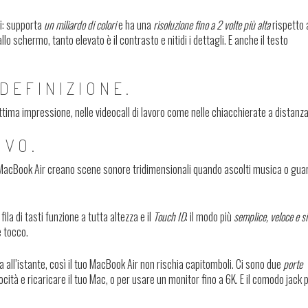
hi: supporta
un miliardo di colori
e ha una
risoluzione fino a 2 volte più alta
rispetto 
lo schermo, tanto elevato è il contrasto e nitidi i dettagli. E anche il testo
DEFINIZIONE.
ma impressione, nelle videocall di lavoro come nelle chiacchierate a distanza
IVO.
di MacBook Air creano scene sonore tridimensionali quando ascolti musica o gua
fila di tasti funzione a tutta altezza e il
Touch ID
: il modo più
semplice, veloce e s
e tocco.
 all’istante, così il tuo MacBook Air non rischia capitomboli. Ci sono due
porte
cità e ricaricare il tuo Mac, o per usare un monitor fino a 6K. E il comodo jack p