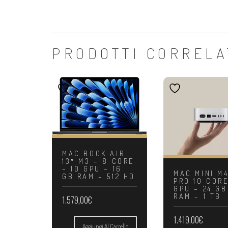
PRODOTTI CORRELA
MAC BOOK AIR
13″ M3 – 8 CORE
– 10 GPU – 16
MAC MINI M
GB RAM – 512 HD
PRO 10 CORE
GPU – 24 GB
RAM – 1 TB
1.579,00
€
1.419,00
€
Aggiungi Al Carrello