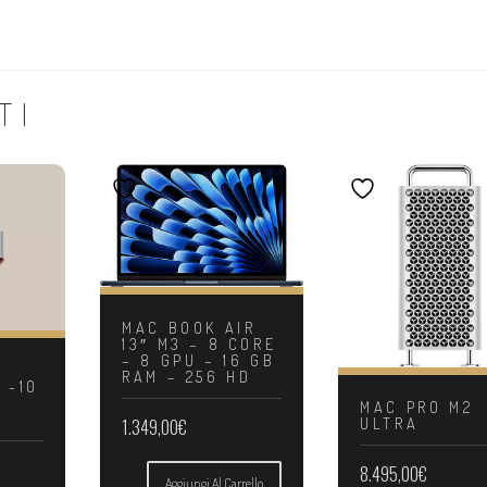
TI
MAC BOOK AIR
13″ M3 – 8 CORE
– 8 GPU – 16 GB
4
RAM – 256 HD
 -10
MAC PRO M2
ULTRA
1.349,00
€
8.495,00
€
Aggiungi Al Carrello