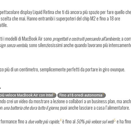
ettacolare display Liquid Retina che ti dà ancora più spazio per fare quello che
ù scelta che mai. Hanno entrambi i superpoteri del chip M2 e fino a 18 ore
tile.
utti i modelli di MacBook Air sono
progettati e costruiti pensando all’ambiente
, a co
ign senza ventola
, sono silenziosissimi anche quando lavorano più intensament
co più di un centimetro, semplicemente perfetti da portare in giro ovunque.
.
3
1
più veloce MacBook Air con Intel
Fino a
18 ore
di autonomia
ando crei un video da mostrare a lezione o collabori a un business plan, ma an
con
una batteria che dura tutto il giorno
, puoi anche lasciare a casa l’alimentatore.
4
5
erformance fino a
due volte più rapide
,
è fino al
50% più veloce sul web
e ha fino