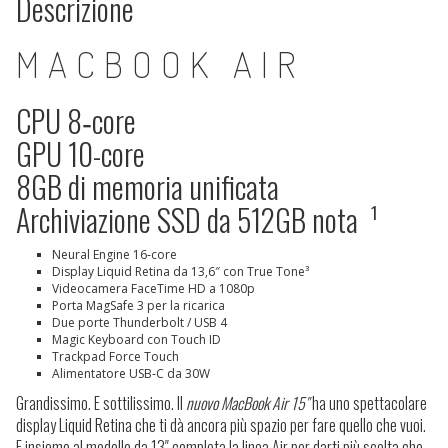
Descrizione
MACBOOK AIR
CPU 8‑core
GPU 10-core
8GB di memoria unificata
Archiviazione SSD da 512GB
nota
¹
Neural Engine 16‑core
Display Liquid Retina da 13,6″ con True Tone³
Videocamera FaceTime HD a 1080p
Porta MagSafe 3 per la ricarica
Due porte Thunderbolt / USB 4
Magic Keyboard con Touch ID
Trackpad Force Touch
Alimentatore USB‑C da 30W
Grandissimo. E sottilissimo.
Il
nuovo MacBook Air 15″
ha uno spettacolare
display Liquid Retina che ti dà ancora più spazio per fare quello che vuoi.
E insieme al modello da 13″ completa la linea Air per darti più scelta che