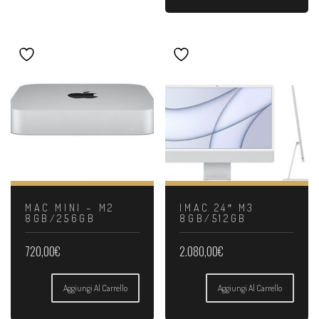
MAC MINI – M2
IMAC 24″ M3
8GB/256GB
8GB/512GB
720,00
€
2.080,00
€
Aggiungi Al Carrello
Aggiungi Al Carrello