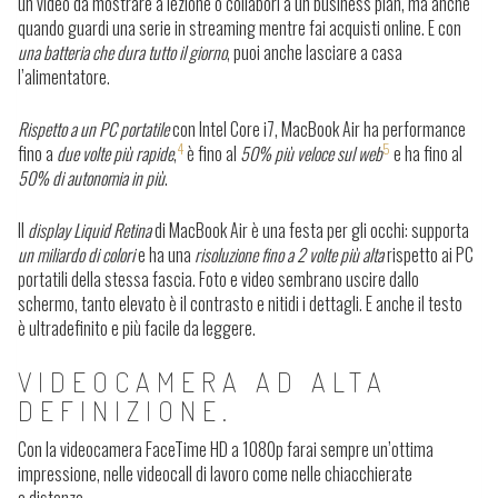
un video da mostrare a lezione o collabori a un business plan, ma anche
quando guardi una serie in streaming mentre fai acquisti online. E con
una batteria che dura tutto il giorno
, puoi anche lasciare a casa
l’alimentatore.
Rispetto a un PC portatile
con Intel Core i7, MacBook Air ha performance
4
5
fino a
due volte più rapide
,
è fino al
50% più veloce sul web
e ha fino al
50% di autonomia in più
.
Il
display Liquid Retina
di MacBook Air è una festa per gli occhi: supporta
un miliardo di colori
e ha una
risoluzione fino a 2 volte più alta
rispetto ai PC
portatili della stessa fascia. Foto e video sembrano uscire dallo
schermo, tanto elevato è il contrasto e nitidi i dettagli. E anche il testo
è ultradefinito e più facile da leggere.
VIDEOCAMERA AD ALTA
DEFINIZIONE.
Con la videocamera FaceTime HD a 1080p farai sempre un’ottima
impressione, nelle videocall di lavoro come nelle chiacchierate