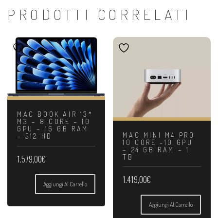
PRODOTTI CORRELATI
MAC BOOK AIR 13″
M3 – 8 CORE – 10
GPU – 16 GB RAM
MAC MINI M4 PRO
– 512 HD
10 CORE -10 GPU
– 24 GB RAM – 1
TB
1.579,00
€
1.419,00
€
Aggiungi Al Carrello
Aggiungi Al Carrello