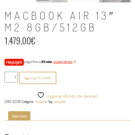
MACBOOK AIR 13″
M2 8GB/512GB
1.479,00
€
paga fino a
24 rate
,
scopri di più
MacBook
Aggiungi Al Carrello
Air
13"
M2
8GB/512GB
Aggiungi alla lista dei desideri
quantità
COD:
0336
Categoria:
Computer
Tag:
computer
Descrizione