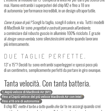
mai. Hanno entrambi i superpoteri del chip M2 e fino a 18 ore
1
di autonomia:
performance incredibili, in un design ultraportatile.
Come ti piace di più?
Scegli la taglia, scegli il colore, e via. Tutti i modelli
di MacBook Air sono
progettati e costruiti pensando all’ambiente
,
a cominciare dal robusto guscio in alluminio 100% riciclato. E grazie
al
design senza ventola
, sono silenziosissimi anche quando lavorano
più intensamente.
DUE TAGLIE PERFETTE.
13″ o 15″? Decidi tu: sono entrambi superleggeri e spessi poco più
di un centimetro, semplicemente perfetti da portare in giro ovunque.
Tanta velocità. Con tanta batteria.
1,4
x
più veloce di MacBook Air (M1)
3
Fino a
12
x
più veloce del più veloce MacBook Air con Intel
1
Fino a
18 ore
di autonomia
Il chip M2
mette il turbo a tutto quello che fai
: te ne accorgi quando crei