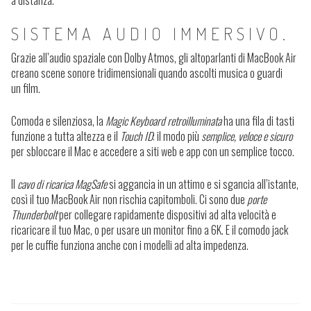
a distanza.
SISTEMA AUDIO IMMERSIVO.
Grazie all’audio spaziale con Dolby Atmos, gli altoparlanti di MacBook Air
creano scene sonore tridimensionali quando ascolti musica o guardi
un film.
Comoda e silenziosa, la
Magic Keyboard retroilluminata
ha una fila di tasti
funzione a tutta altezza e il
Touch ID
: il modo più
semplice, veloce e sicuro
per sbloccare il Mac e accedere a siti web e app con un semplice tocco.
Il
cavo di ricarica MagSafe
si aggancia in un attimo e si sgancia all’istante,
così il tuo MacBook Air non rischia capitomboli. Ci sono due
porte
Thunderbolt
per collegare rapidamente dispositivi ad alta velocità e
ricaricare il tuo Mac, o per usare un monitor fino a 6K. E il comodo jack
per le cuffie funziona anche con i modelli ad alta impedenza.