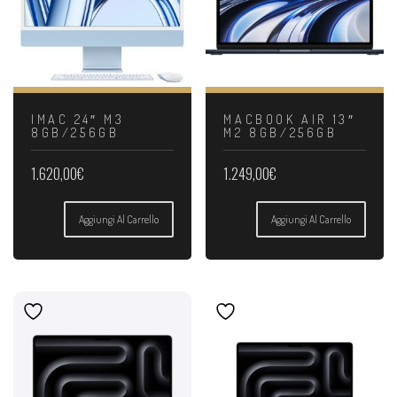
IMAC 24″ M3
MACBOOK AIR 13″
8GB/256GB
M2 8GB/256GB
1.620,00
€
1.249,00
€
Aggiungi Al Carrello
Aggiungi Al Carrello