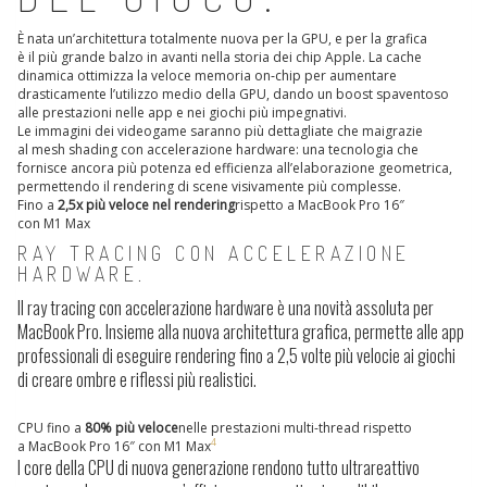
È nata un’architettura totalmente nuova per la GPU, e
per la grafica
è il più grande balzo in avanti
nella storia dei chip Apple. La cache
dinamica ottimizza la veloce memoria on‑chip per aumentare
drasticamente l’utilizzo medio della GPU, dando
un boost spaventoso
alle prestazioni
nelle app e nei giochi più impegnativi.
Le immagini dei videogame saranno più dettagliate che mai
grazie
al mesh shading con accelerazione hardware: una tecnologia che
fornisce ancora più potenza ed efficienza all’elaborazione geometrica,
permettendo il
rendering di scene visivamente più complesse
.
Fino a
2,5x più veloce nel rendering
rispetto a MacBook Pro 16″
con M1 Max
RAY TRACING CON ACCELERAZIONE
HARDWARE.
Il ray tracing con accelerazione hardware è una novità assoluta per
MacBook Pro. Insieme alla nuova architettura grafica, permette alle app
professionali di eseguire
rendering fino a 2,5 volte più veloci
e ai giochi
di creare
ombre e riflessi più realistici
.
CPU fino a
80% più veloce
nelle prestazioni multi-thread rispetto
4
a MacBook Pro 16″ con M1 Max
I core della CPU di nuova generazione
rendono tutto ultrareattivo