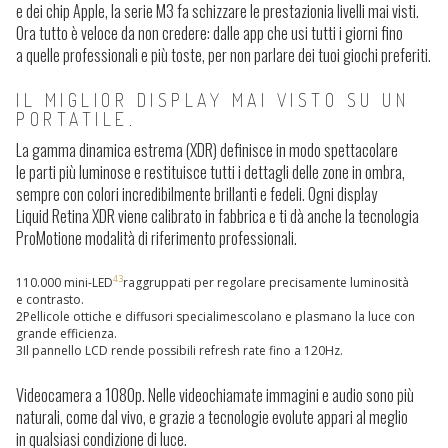
e dei chip Apple,
la serie M3 fa schizzare le prestazioni
a livelli mai visti.
Ora tutto è veloce da non credere: dalle app che usi tutti i giorni fino
a quelle professionali e più toste, per non parlare dei tuoi giochi preferiti.
IL MIGLIOR DISPLAY MAI VISTO SU UN
PORTATILE.
La gamma dinamica estrema
(XDR) definisce in modo spettacolare
le parti più luminose e restituisce tutti i dettagli delle zone in ombra,
sempre con colori incredibilmente brillanti e fedeli. Ogni display
Liquid Retina XDR viene calibrato in fabbrica e ti dà anche la tecnologia
ProMotion
e
modalità di riferimento professionali
.
43
1
10.000 mini-LED
raggruppati per regolare precisamente luminosità
e contrasto.
2
Pellicole ottiche e diffusori speciali
mescolano e plasmano la luce con
grande efficienza.
3
Il
pannello LCD
rende possibili refresh rate fino a 120Hz.
Videocamera a 1080p.
Nelle videochiamate immagini e audio sono più
naturali, come dal vivo, e grazie a tecnologie evolute appari al meglio
in qualsiasi condizione di luce.