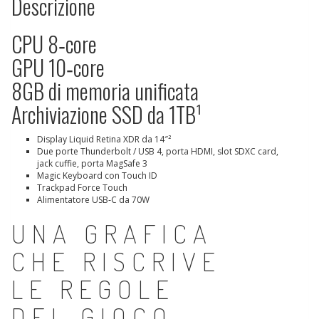
Descrizione
CPU 8‑core
GPU 10‑core
8GB di memoria unificata
Archiviazione SSD da 1TB¹
Display Liquid Retina XDR da 14″²
Due porte Thunderbolt / USB 4, porta HDMI, slot SDXC card,
jack cuffie, porta MagSafe 3
Magic Keyboard con Touch ID
Trackpad Force Touch
Alimentatore USB‑C da 70W
UNA GRAFICA
CHE RISCRIVE
LE REGOLE
DEL GIOCO.