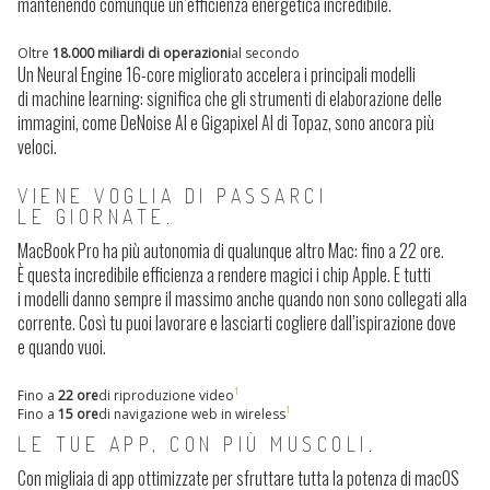
mantenendo comunque un’efficienza energetica incredibile.
Oltre
18.000 miliardi di operazioni
al secondo
Un Neural Engine 16-core migliorato
accelera i principali modelli
di machine learning
: significa che gli strumenti di elaborazione delle
immagini, come DeNoise AI e Gigapixel AI di Topaz, sono ancora più
veloci.
VIENE VOGLIA DI PASSARCI
LE GIORNATE.
MacBook Pro ha
più autonomia di qualunque altro Mac
: fino a 22 ore.
È questa incredibile efficienza a rendere magici i chip Apple. E tutti
i modelli danno sempre il massimo anche quando non sono collegati alla
corrente. Così tu puoi lavorare e lasciarti cogliere dall’ispirazione dove
e quando vuoi.
1
Fino a
22 ore
di riproduzione video
1
Fino a
15 ore
di navigazione web in wireless
LE TUE APP, CON PIÙ MUSCOLI.
Con migliaia di app ottimizzate per sfruttare tutta la potenza di macOS