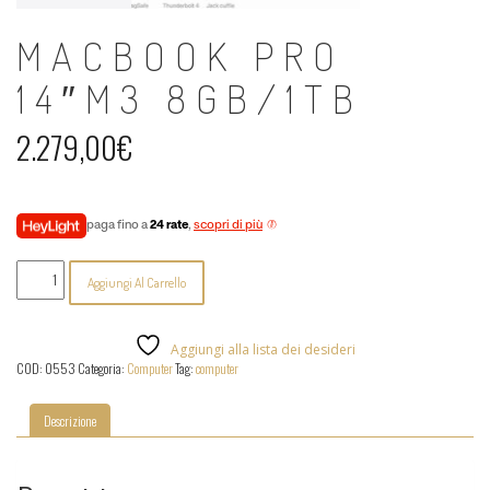
MACBOOK PRO
14″M3 8GB/1TB
2.279,00
€
paga fino a
24 rate
,
scopri di più
MacBook
Aggiungi Al Carrello
Pro
14"M3
8GB/1TB
quantità
Aggiungi alla lista dei desideri
COD:
0553
Categoria:
Computer
Tag:
computer
Descrizione