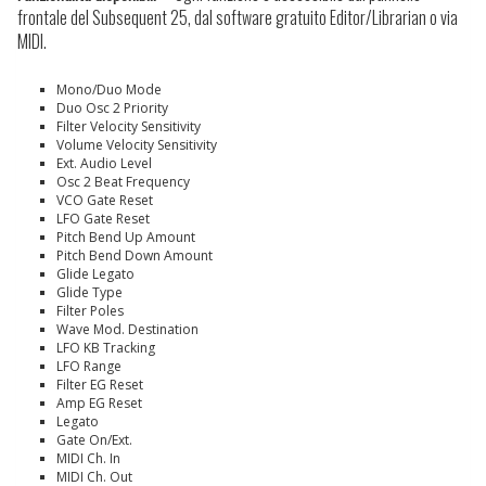
frontale del Subsequent 25, dal software gratuito Editor/Librarian o via
MIDI.
Mono/Duo Mode
Duo Osc 2 Priority
Filter Velocity Sensitivity
Volume Velocity Sensitivity
Ext. Audio Level
Osc 2 Beat Frequency
VCO Gate Reset
LFO Gate Reset
Pitch Bend Up Amount
Pitch Bend Down Amount
Glide Legato
Glide Type
Filter Poles
Wave Mod. Destination
LFO KB Tracking
LFO Range
Filter EG Reset
Amp EG Reset
Legato
Gate On/Ext.
MIDI Ch. In
MIDI Ch. Out