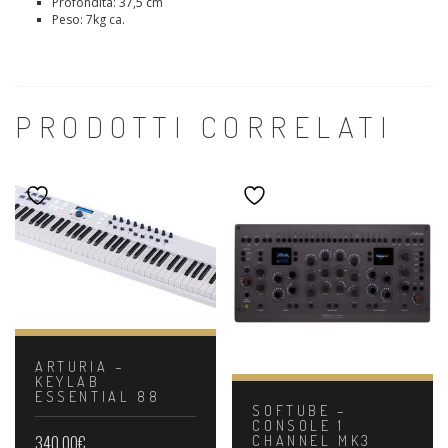
Profondità: 37,5 cm
Peso: 7kg ca.
PRODOTTI CORRELATI
ARTURIA –
KEYLAB
ESSENTIAL 88
SOFTUBE –
CONSOLE 1
CHANNEL MK3
340,00
€