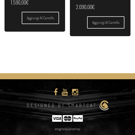
1.590,00
€
2.090,00
€
Aggiungi Al Carrello
Aggiungi Al Carrello
DESIGNED BY SMARTCAT
edigitalaudioshop