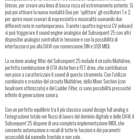
Unison, per creare una linea di basso ricca ed estremamente potente. Si
può poi attivare la nuova modalità Duo per ‘splittare’ gli oscillatori 1 e 2,
per aprire nuovi scenari di espressività e musicalità suonando due
differenti note in contemporanea. Tramite i quattro ingressi CV onboard
si può triggerare il sound engine analogico del Subsequent 25 con altri
dispositivi analogici controllati in tensione e con la possibilità di
interfacciarsi poi alla DAW con connessione DIN e USB MIDI.
La sezione analog filter del Subsequent 25 include il circuito Multidrive,
perfetta combinazione di OTA distortion e FET drive, che contribuisce
non poco a caratterizzare il sound di questo strumento. Con l’utilizzo
combinato e creativo del circuito Multidrive, della Mixer Section (con
headroom ottimizzato) e del Ladder Filter, ci sono possibilità pressoché
infinite di generazione sonora.
Con un perfetto equilibrio tra il più classico sound design full analog e
l’integrazione totale nei flussi di lavoro del dominio digitale e delle DAW, il
Subsequent 25 dispone di una completa implementazione MIDI, che
consente automazione e recall di tutte le funzioni e dei parametri
accessibili dal pannello frontale e non solo.