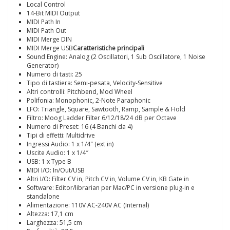
Local Control
14-Bit MIDI Output
MIDI Path In
MIDI Path Out
MIDI Merge DIN
MIDI Merge USB
Caratteristiche principali
Sound Engine: Analog (2 Oscillatori, 1 Sub Oscillatore, 1 Noise
Generator)
Numero di tasti: 25
Tipo di tastiera: Semi-pesata, Velocity-Sensitive
Altri controlli: Pitchbend, Mod Wheel
Polifonia: Monophonic, 2-Note Paraphonic
LFO: Triangle, Square, Sawtooth, Ramp, Sample & Hold
Filtro: Moog Ladder Filter 6/12/18/24 dB per Octave
Numero di Preset: 16 (4 Banchi da 4)
Tipi di effetti: Multidrive
Ingressi Audio: 1 x 1/4″ (ext in)
Uscite Audio: 1 x 1/4″
USB: 1 x Type B
MIDI I/O: In/Out/USB
Altri I/O: Filter CV in, Pitch CV in, Volume CV in, KB Gate in
Software: Editor/librarian per Mac/PC in versione plug-in e
standalone
Alimentazione: 110V AC-240V AC (Internal)
Altezza: 17,1 cm
Larghezza: 51,5 cm