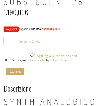
SUBSEQUENT 25
1.190,00
€
paga fino a
24 rate
,
scopri di più
Moog
Aggiungi Al Carrello
Music
-
Subsequent
25
Aggiungi alla lista dei desideri
quantità
COD:
0242
Categoria:
Tastiere/Controller
Tag:
tastiere controller
Descrizione
Descrizione
SYNTH ANALOGICO