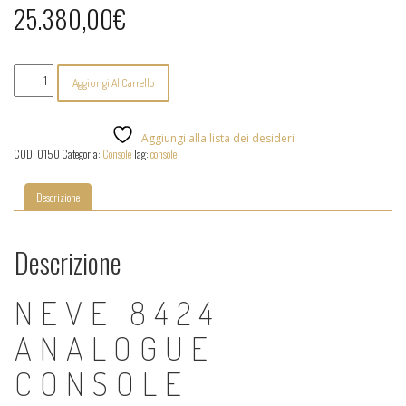
25.380,00
€
Neve
Aggiungi Al Carrello
-
8424
quantità
Aggiungi alla lista dei desideri
COD:
0150
Categoria:
Console
Tag:
console
Descrizione
Descrizione
NEVE 8424
ANALOGUE
CONSOLE