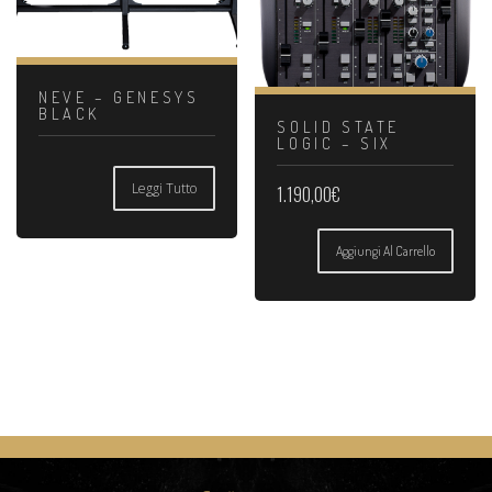
NEVE – GENESYS
BLACK
SOLID STATE
LOGIC – SIX
Leggi Tutto
1.190,00
€
Aggiungi Al Carrello