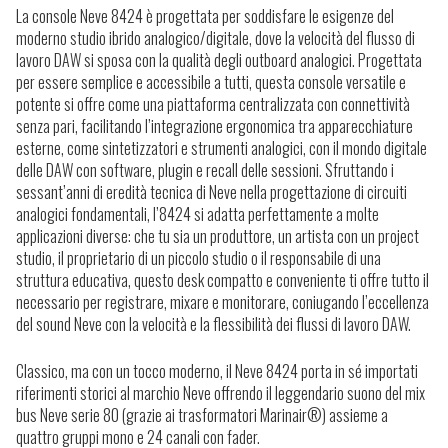
La console Neve 8424 è progettata per soddisfare le esigenze del
moderno studio ibrido analogico/digitale, dove la velocità del flusso di
lavoro DAW si sposa con la qualità degli outboard analogici. Progettata
per essere semplice e accessibile a tutti, questa console versatile e
potente si offre come una piattaforma centralizzata con connettività
senza pari, facilitando l’integrazione ergonomica tra apparecchiature
esterne, come sintetizzatori e strumenti analogici, con il mondo digitale
delle DAW con software, plugin e recall delle sessioni. Sfruttando i
sessant’anni di eredità tecnica di Neve nella progettazione di circuiti
analogici fondamentali, l’8424 si adatta perfettamente a molte
applicazioni diverse: che tu sia un produttore, un artista con un project
studio, il proprietario di un piccolo studio o il responsabile di una
struttura educativa, questo desk compatto e conveniente ti offre tutto il
necessario per registrare, mixare e monitorare, coniugando l’eccellenza
del sound Neve con la velocità e la flessibilità dei flussi di lavoro DAW.
Classico, ma con un tocco moderno, il Neve 8424 porta in sé importati
riferimenti storici al marchio Neve offrendo il leggendario suono del mix
bus Neve serie 80 (grazie ai trasformatori Marinair®) assieme a
quattro gruppi mono e 24 canali con fader.