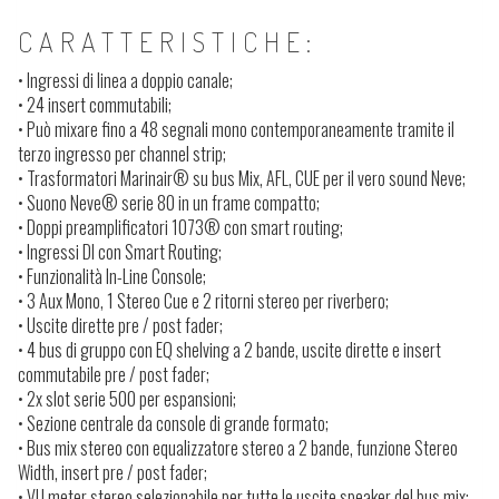
CARATTERISTICHE:
• Ingressi di linea a doppio canale;
• 24 insert commutabili;
• Può mixare fino a 48 segnali mono contemporaneamente tramite il
terzo ingresso per channel strip;
• Trasformatori Marinair® su bus Mix, AFL, CUE per il vero sound Neve;
• Suono Neve® serie 80 in un frame compatto;
• Doppi preamplificatori 1073® con smart routing;
• Ingressi DI con Smart Routing;
• Funzionalità In-Line Console;
• 3 Aux Mono, 1 Stereo Cue e 2 ritorni stereo per riverbero;
• Uscite dirette pre / post fader;
• 4 bus di gruppo con EQ shelving a 2 bande, uscite dirette e insert
commutabile pre / post fader;
• 2x slot serie 500 per espansioni;
• Sezione centrale da console di grande formato;
• Bus mix stereo con equalizzatore stereo a 2 bande, funzione Stereo
Width, insert pre / post fader;
• VU meter stereo selezionabile per tutte le uscite speaker del bus mix;