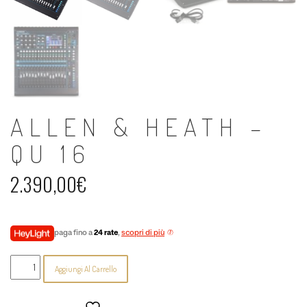
ALLEN & HEATH –
QU 16
2.390,00
€
paga fino a
24 rate
,
scopri di più
Allen
Aggiungi Al Carrello
&
Heath
-
QU