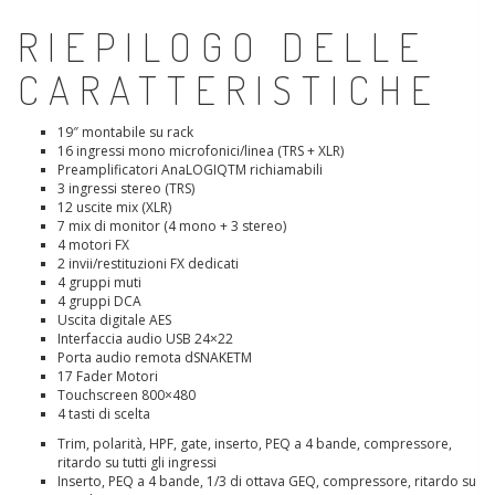
RIEPILOGO DELLE
CARATTERISTICHE
19″ montabile su rack
16 ingressi mono microfonici/linea (TRS + XLR)
Preamplificatori AnaLOGIQTM richiamabili
3 ingressi stereo (TRS)
12 uscite mix (XLR)
7 mix di monitor (4 mono + 3 stereo)
4 motori FX
2 invii/restituzioni FX dedicati
4 gruppi muti
4 gruppi DCA
Uscita digitale AES
Interfaccia audio USB 24×22
Porta audio remota dSNAKETM
17 Fader Motori
Touchscreen 800×480
4 tasti di scelta
Trim, polarità, HPF, gate, inserto, PEQ a 4 bande, compressore,
ritardo su tutti gli ingressi
Inserto, PEQ a 4 bande, 1/3 di ottava GEQ, compressore, ritardo su