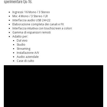
sperimentare Qu-16.
Ingressi: 16 Mono / 3 Stereo
Mix: 4 Mono / 3 Stereo / LR
Interfaccia audio USB 24×22
Elaborazione completa dei canali e FX
Interfaccia intuitiva con touchscreen a colori
Gamma di espansori remoti
Adatto per:
Dal vivo
Studio
Streaming
Installazione A/V
Audio aziendale
Case di culto