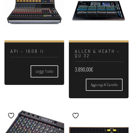
API – 1608 II
ALLEN & HEATH –
QU 32
3.890,00
€
Leggi Tutto
Aggiungi Al Carrello