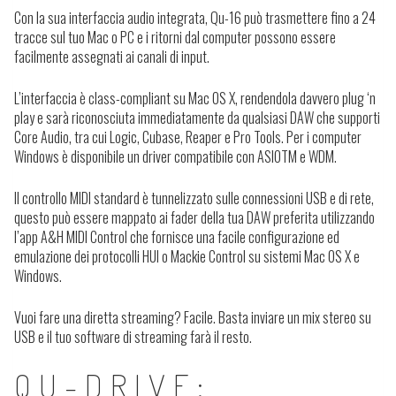
Con la sua interfaccia audio integrata, Qu-16 può trasmettere fino a 24
tracce sul tuo Mac o PC e i ritorni dal computer possono essere
facilmente assegnati ai canali di input.
L’interfaccia è class-compliant su Mac OS X, rendendola davvero plug ‘n
play e sarà riconosciuta immediatamente da qualsiasi DAW che supporti
Core Audio, tra cui Logic, Cubase, Reaper e Pro Tools. Per i computer
Windows è disponibile un driver compatibile con ASIOTM e WDM.
Il controllo MIDI standard è tunnelizzato sulle connessioni USB e di rete,
questo può essere mappato ai fader della tua DAW preferita utilizzando
l’app A&H MIDI Control che fornisce una facile configurazione ed
emulazione dei protocolli HUI o Mackie Control su sistemi Mac OS X e
Windows.
Vuoi fare una diretta streaming? Facile. Basta inviare un mix stereo su
USB e il tuo software di streaming farà il resto.
QU-DRIVE: