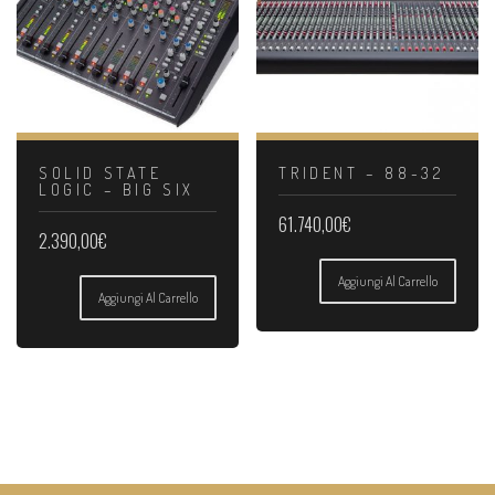
SOLID STATE
TRIDENT – 88-32
LOGIC – BIG SIX
61.740,00
€
2.390,00
€
Aggiungi Al Carrello
Aggiungi Al Carrello