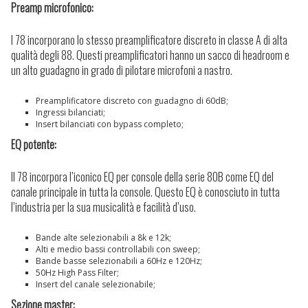
Preamp microfonico:
I 78 incorporano lo stesso preamplificatore discreto in classe A di alta
qualità degli 88. Questi preamplificatori hanno un sacco di headroom e
un alto guadagno in grado di pilotare microfoni a nastro.
Preamplificatore discreto con guadagno di 60dB;
Ingressi bilanciati;
Insert bilanciati con bypass completo;
EQ potente:
Il 78 incorpora l’iconico EQ per console della serie 80B come EQ del
canale principale in tutta la console. Questo EQ è conosciuto in tutta
l’industria per la sua musicalità e facilità d’uso.
Bande alte selezionabili a 8k e 12k;
Alti e medio bassi controllabili con sweep;
Bande basse selezionabili a 60Hz e 120Hz;
50Hz High Pass Filter;
Insert del canale selezionabile;
Sezione master: