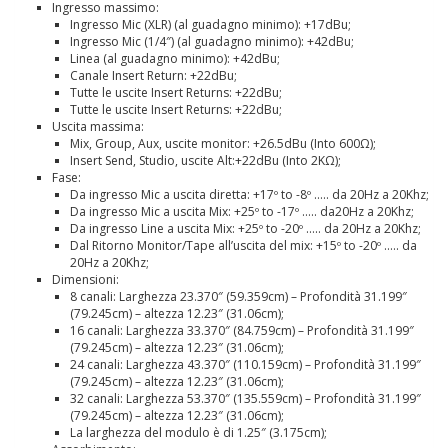
Ingresso massimo:
Ingresso Mic (XLR) (al guadagno minimo): +17dBu;
Ingresso Mic (1/4″) (al guadagno minimo): +42dBu;
Linea (al guadagno minimo): +42dBu;
Canale Insert Return: +22dBu;
Tutte le uscite Insert Returns: +22dBu;
Tutte le uscite Insert Returns: +22dBu;
Uscita massima:
Mix, Group, Aux, uscite monitor: +26.5dBu (Into 600Ω);
Insert Send, Studio, uscite Alt:+22dBu (Into 2KΩ);
Fase:
Da ingresso Mic a uscita diretta: +17º to -8º ….. da 20Hz a 20Khz;
Da ingresso Mic a uscita Mix: +25º to -17º ….. da20Hz a 20Khz;
Da ingresso Line a uscita Mix: +25º to -20º ….. da 20Hz a 20Khz;
Dal Ritorno Monitor/Tape all’uscita del mix: +15º to -20º ….. da
20Hz a 20Khz;
Dimensioni:
8 canali: Larghezza 23.370″ (59.359cm) – Profondità 31.199″
(79.245cm) – altezza 12.23″ (31.06cm);
16 canali: Larghezza 33.370″ (84.759cm) – Profondità 31.199″
(79.245cm) – altezza 12.23″ (31.06cm);
24 canali: Larghezza 43.370″ (110.159cm) – Profondità 31.199″
(79.245cm) – altezza 12.23″ (31.06cm);
32 canali: Larghezza 53.370″ (135.559cm) – Profondità 31.199″
(79.245cm) – altezza 12.23″ (31.06cm);
La larghezza del modulo è di 1.25″ (3.175cm);