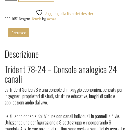
78-
24
quantità
Aggiungi alla lista dei desideri
COD:
0151
Categoria:
Console
Tag:
console
Descrizione
Descrizione
Trident 78-24 – Console analogica 24
canali
La Trident Series 78 è una console di mixaggio economica, pensata per
ingegneri, proprietari di studi, strutture educative, luoghi di culto e
applicazioni audio dal vivo.
Le 78 sono console Split/lnline con canali individuali in pannelli a 4 vie.
Utilizzando una configurazione a 8 sottogruppi e incorporando 6
mandate Aux, le sue opzioni di routing sono vaste e semplici da usare. Le