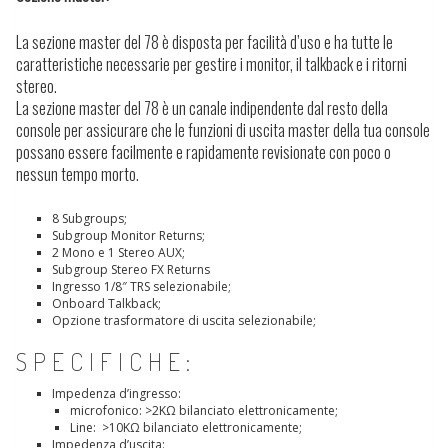
La sezione master del 78 è disposta per facilità d’uso e ha tutte le
caratteristiche necessarie per gestire i monitor, il talkback e i ritorni
stereo.
La sezione master del 78 è un canale indipendente dal resto della
console per assicurare che le funzioni di uscita master della tua console
possano essere facilmente e rapidamente revisionate con poco o
nessun tempo morto.
8 Subgroups;
Subgroup Monitor Returns;
2 Mono e 1 Stereo AUX;
Subgroup Stereo FX Returns
Ingresso 1/8″ TRS selezionabile;
Onboard Talkback;
Opzione trasformatore di uscita selezionabile;
SPECIFICHE:
Impedenza d’ingresso:
microfonico: >2KΩ bilanciato elettronicamente;
Line: >10KΩ bilanciato elettronicamente;
Impedenza d’uscita: