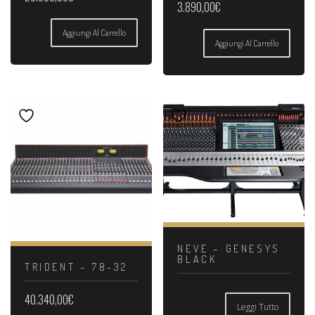
3.890,00
€
Aggiungi Al Carrello
Aggiungi Al Carrello
NEVE – GENESYS
BLACK
TRIDENT – 78-32
40.340,00
€
Leggi Tutto