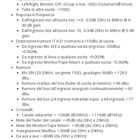
Left/Right, Monitor O/P, Group e Aux: <60Ω (Outsmarts® Drive);
Tutte le altre uscite: <100Ω;
Risposta in frequenza:
Dall’ingresso mic all’uscita mix: <+0, -0.3dB 20Hz to 80KHz @ 6-
40 dB gain;
Dall’ingresso line all’uscita mix: <0, -0.3dB 20Hz to 60KHz @ 0 dB
gain;
Distorsione/rumore (T.H.D +rumore) a +15dBu di uscita:
Da ingresso Mic XLR a qualsiasi uscita (ingresso -20dBu):
<0.003%;
Da ingresso di linea a qualsiasi uscita: <0.003%;
Da ingresso Monitor/Tape Return a qualsiasi uscita: <0.003%;
Rumore:
Mic EIN (20-20KHz, sorgente 150Ω, guadagno 60dB): <-128.5
dBu;
Rumore residuo del bus (fader di uscita al minimo): <-96 dBu;
Rumore del bus (40 ingressi assegnati continuativamente): <-83
dBu;
Rumore del bus (24 ingressi instradati equiv. a 64 ingressi): <-77
dBu;
Crosstalk:
Canale adiacente: < -100dB (@20KHz) – <-110dB (@1KHz);
Mute del fader del canale: <-95dB (da 20Hz a 20KHz);
Mute del Monitor/Tape Return: <-85dB (da 20Hz a 20KHz);
Assegnazione Mix/Bus: <-80dB (da 20Hz a 20KHz);
Da aux a aux: <-80dB (da 20Hz a 20KHz);