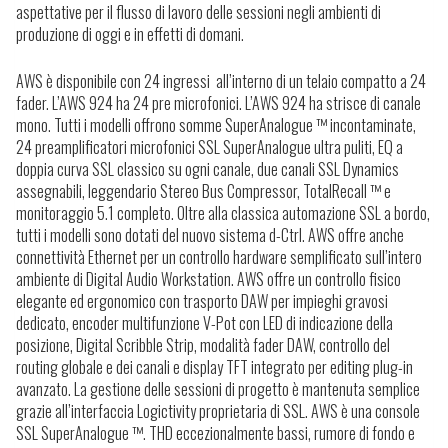
aspettative per il flusso di lavoro delle sessioni negli ambienti di
produzione di oggi e in effetti di domani.
AWS è disponibile con 24 ingressi all’interno di un telaio compatto a 24
fader. L’AWS 924 ha 24 pre microfonici. L’AWS 924 ha strisce di canale
mono. Tutti i modelli offrono somme SuperAnalogue ™ incontaminate,
24 preamplificatori microfonici SSL SuperAnalogue ultra puliti, EQ a
doppia curva SSL classico su ogni canale, due canali SSL Dynamics
assegnabili, leggendario Stereo Bus Compressor, TotalRecall ™ e
monitoraggio 5.1 completo. Oltre alla classica automazione SSL a bordo,
tutti i modelli sono dotati del nuovo sistema d-Ctrl. AWS offre anche
connettività Ethernet per un controllo hardware semplificato sull’intero
ambiente di Digital Audio Workstation. AWS offre un controllo fisico
elegante ed ergonomico con trasporto DAW per impieghi gravosi
dedicato, encoder multifunzione V-Pot con LED di indicazione della
posizione, Digital Scribble Strip, modalità fader DAW, controllo del
routing globale e dei canali e display TFT integrato per editing plug-in
avanzato. La gestione delle sessioni di progetto è mantenuta semplice
grazie all’interfaccia Logictivity proprietaria di SSL. AWS è una console
SSL SuperAnalogue ™. THD eccezionalmente bassi, rumore di fondo e