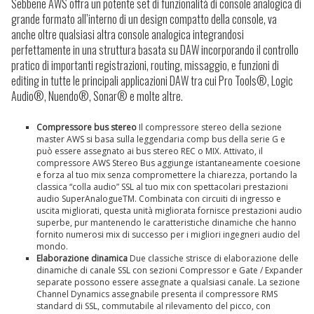
Sebbene AWS offra un potente set di funzionalità di console analogica di
grande formato all’interno di un design compatto della console, va
anche oltre qualsiasi altra console analogica integrandosi
perfettamente in una struttura basata su DAW incorporando il controllo
pratico di importanti registrazioni, routing, missaggio,
e funzioni di
editing in tutte le principali applicazioni DAW tra cui Pro Tools®, Logic
Audio®, Nuendo®, Sonar® e molte altre.
Compressore bus stereo
Il compressore stereo della sezione
master AWS si basa sulla leggendaria comp bus della serie G e
può essere assegnato ai bus stereo REC o MIX. Attivato, il
compressore AWS Stereo Bus aggiunge istantaneamente coesione
e forza al tuo mix senza compromettere la chiarezza, portando la
classica “colla audio” SSL al tuo mix con spettacolari prestazioni
audio SuperAnalogueTM. Combinata con circuiti di ingresso e
uscita migliorati, questa unità migliorata fornisce prestazioni audio
superbe, pur mantenendo le caratteristiche dinamiche che hanno
fornito numerosi mix di successo per i migliori ingegneri audio del
mondo.
Elaborazione dinamica
Due classiche strisce di elaborazione delle
dinamiche di canale SSL con sezioni Compressor e Gate / Expander
separate possono essere assegnate a qualsiasi canale. La sezione
Channel Dynamics assegnabile presenta il compressore RMS
standard di SSL, commutabile al rilevamento del picco, con