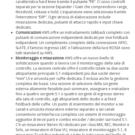
caratteristica hard knee tramite il pulsante “PK”. Ci sono controlli
separati per la sezione Expander / Gate che comprendono range,
threshold, release e hold. L’espansione viene selezionata tramite
l’interruttore “EXP”. Ogni striscia di elaborazione include
misurazione dedicata, pulsanti di attacco rapido e input chiave
dedicato.
Comunicazioni
AWS offre un instradamento talkback completo con
pulsanti di comunicazione indipendenti dedicati per invii foldback
indipendenti. Un complimento completo della connessione GPIO,
SLATE, il famoso ingresso LMC e l’attivazione della luce ROSSA sono
tutti standard su AWS.
Monitoraggio e misurazione
AWS offre un nuovo livello di
sofisticazione quando si lavora con il monitoraggio della sala di
controllo. La sezione centrale offre il controllo totale su due uscite
altoparlante principale 5.1 indipendenti più due uscite stereo
“mini” LS e un’uscita per cuffie dedicata. È inclusa anche la gestione
completa dei bassi. Una sezione di selezione della sorgente
esterna altamente flessibile può sommare, assegnare e instradare
fino a quattro sorgenti 5.1 e quattro sorgenti di ingresso stereo
alla sala di controllo, agli altoparlanti dello studio e ai feed
foldback delle cuffie. Un punto di inserimento del monitor a sei
canali e un’uscita misuratore esterno separato a sei canali
consentono un’interfaccia completa con sistemi di monitoraggio
aggiuntivi di terze parti e combo encoder / decoder surround 5.1.
C’è un misuratore Stereo VU dedicato per i bus MIX, REC, Monitor e
Solo, un misuratore di fase VU, misuratore di monitoraggio 5.1, 8
misuratori Track Bus individuali e tutte le indicazioni del livello di