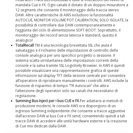
mandata Cue e FX. Ogni canale è dotato di un doppio misuratore a
12 segmenti che consente il monitoraggio della traccia stereo
DAW. Altre caratteristiche di AWS includono la funzionalità
AUTOCUE, MONITOR VOLUME POT CALIBRATION, SOLO ISOLATE, la
possibilità di controllare due DAW contemporaneamente e
l’aggiunta del ciclo di alimentazione SOFT BOOT. Soprattutto, il
monitoraggio dei record senza latenza è standard, questo è
analogico!
TotalRecall
TM è una tecnologia brevettata SSL che aiuta il
salvataggio e il richiamo delle impostazioni di controllo della
console analogica per uno specifico progetto o sessione.
Il
sistema scatta un’istantanea delle impostazioni correnti della
console e la salva tramite SSL Logictivity Browser. In AWS è quindi
possibile visualizzare una rappresentazione grafica di queste
informazioni sul display TFT della sezione centrale per consentire
all’operatore di ripristinare manualmente i controlli. AWS include la
funzione di risparmio di tempo “TR Autoscan” che attira
l’attenzione degli operatori solo sui canali che necessitano di
regolazione.
Summing Bus Inject per i bus CUE e FX
Per adattarsi ai metodi di
produzione moderni, le console AWS ora dispongono di un
ingresso Summing indipendente che consente a tracce aggiuntive
dall’accesso DAW ai bus Cue e FX send, consentendo quindi a tali
tracce DAW di accedere alle unità hardware esterne e la creazione
di Cue mix dedicati dalla DAW .