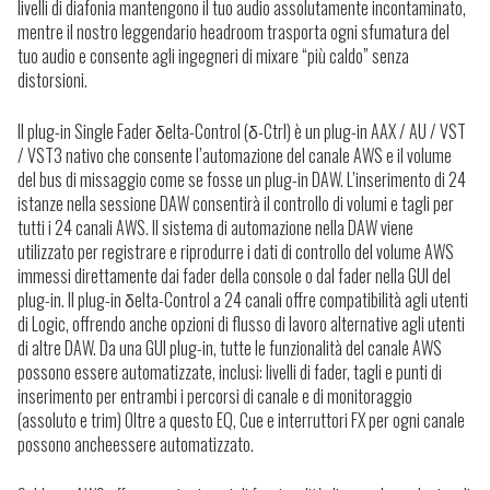
livelli di diafonia mantengono il tuo audio assolutamente incontaminato,
mentre il nostro leggendario headroom trasporta ogni sfumatura del
tuo audio e consente agli ingegneri di mixare “più caldo” senza
distorsioni.
Il plug-in Single Fader δelta-Control (δ-Ctrl) è un plug-in AAX / AU / VST
/ VST3 nativo che consente l’automazione del canale AWS e il volume
del bus di missaggio come se fosse un plug-in DAW.
L’inserimento di 24
istanze nella sessione DAW consentirà il controllo di volumi e tagli per
tutti i 24 canali AWS. Il sistema di automazione nella DAW viene
utilizzato per registrare e riprodurre i dati di controllo del volume AWS
immessi direttamente dai fader della console o dal fader nella GUI del
plug-in.
Il plug-in δelta-Control a 24 canali offre compatibilità agli utenti
di Logic, offrendo anche opzioni di flusso di lavoro alternative agli utenti
di altre DAW. Da una GUI plug-in, tutte le funzionalità del canale AWS
possono essere automatizzate, inclusi: livelli di fader, tagli e punti di
inserimento per entrambi i percorsi di canale e di monitoraggio
(assoluto e trim) Oltre a questo EQ, Cue e interruttori FX per ogni canale
possono ancheessere automatizzato.