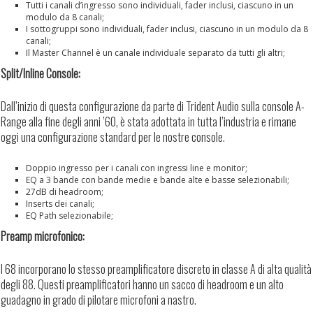
Tutti i canali d’ingresso sono individuali, fader inclusi, ciascuno in un
modulo da 8 canali;
I sottogruppi sono individuali, fader inclusi, ciascuno in un modulo da 8
canali;
Il Master Channel è un canale individuale separato da tutti gli altri;
Split/Inline Console:
Dall’inizio di questa configurazione da parte di Trident Audio sulla console A-
Range alla fine degli anni ’60, è stata adottata in tutta l’industria e rimane
oggi una configurazione standard per le nostre console.
Doppio ingresso per i canali con ingressi line e monitor;
EQ a 3 bande con bande medie e bande alte e basse selezionabili;
27dB di headroom;
Inserts dei canali;
EQ Path selezionabile;
Preamp microfonico:
I 68 incorporano lo stesso preamplificatore discreto in classe A di alta qualità
degli 88. Questi preamplificatori hanno un sacco di headroom e un alto
guadagno in grado di pilotare microfoni a nastro.