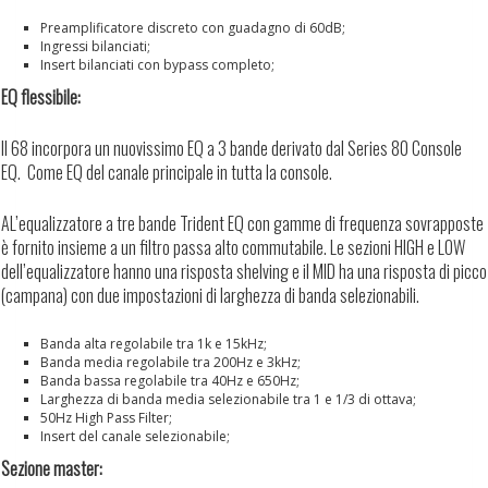
Preamplificatore discreto con guadagno di 60dB;
Ingressi bilanciati;
Insert bilanciati con bypass completo;
EQ flessibile:
Il 68 incorpora un nuovissimo EQ a 3 bande derivato dal Series 80 Console
EQ. Come EQ del canale principale in tutta la console.
AL’equalizzatore a tre bande Trident EQ con gamme di frequenza sovrapposte
è fornito insieme a un filtro passa alto commutabile. Le sezioni HIGH e LOW
dell’equalizzatore hanno una risposta shelving e il MID ha una risposta di picco
(campana) con due impostazioni di larghezza di banda selezionabili.
Banda alta regolabile tra 1k e 15kHz;
Banda media regolabile tra 200Hz e 3kHz;
Banda bassa regolabile tra 40Hz e 650Hz;
Larghezza di banda media selezionabile tra 1 e 1/3 di ottava;
50Hz High Pass Filter;
Insert del canale selezionabile;
Sezione master: