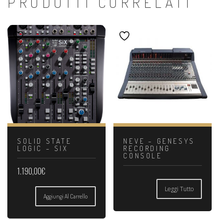
PRODOTTI CORRELATI
SOLID STATE
NEVE – GENESYS
LOGIC – SIX
RECORDING
CONSOLE
1.190,00
€
Leggi Tutto
Aggiungi Al Carrello