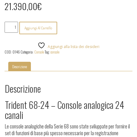
21.390,00
€
Trident
Aggiungi Al Carrello
-
68-
24
quantità
Aggiungi alla lista dei desideri
COD:
0146
Categoria:
Console
Tag:
console
Descrizione
Descrizione
Trident 68-24 – Console analogica 24
canali
Le console analogiche della Serie 68 sono state sviluppate per fornire il
set di funzioni di base più spesso necessario per la registrazione