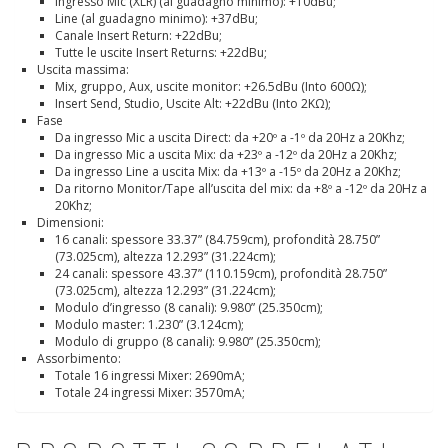
Ingresso Mic (XLR) (al guadagno minimo): +10dBu;
Line (al guadagno minimo): +37dBu;
Canale Insert Return: +22dBu;
Tutte le uscite Insert Returns: +22dBu;
Uscita massima:
Mix, gruppo, Aux, uscite monitor: +26.5dBu (Into 600Ω);
Insert Send, Studio, Uscite Alt: +22dBu (Into 2KΩ);
Fase
Da ingresso Mic a uscita Direct: da +20º a -1º da 20Hz a 20Khz;
Da ingresso Mic a uscita Mix: da +23º a -12º da 20Hz a 20Khz;
Da ingresso Line a uscita Mix: da +13º a -15º da 20Hz a 20Khz;
Da ritorno Monitor/Tape all’uscita del mix: da +8º a -12º da 20Hz a
20Khz;
Dimensioni:
16 canali: spessore 33.37” (84.759cm), profondità 28.750”
(73.025cm), altezza 12.293” (31.224cm);
24 canali: spessore 43.37” (110.159cm), profondità 28.750”
(73.025cm), altezza 12.293” (31.224cm);
Modulo d’ingresso (8 canali): 9.980” (25.350cm);
Modulo master: 1.230” (3.124cm);
Modulo di gruppo (8 canali): 9.980” (25.350cm);
Assorbimento:
Totale 16 ingressi Mixer: 2690mA;
Totale 24 ingressi Mixer: 3570mA;