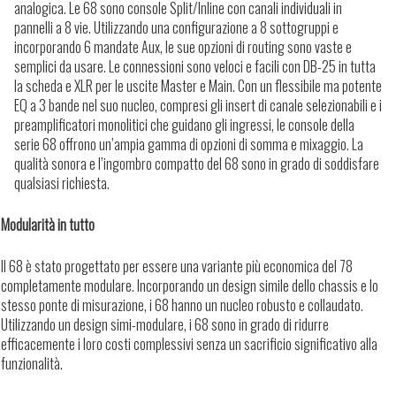
analogica. Le 68 sono console Split/lnline con canali individuali in
pannelli a 8 vie. Utilizzando una configurazione a 8 sottogruppi e
incorporando 6 mandate Aux, le sue opzioni di routing sono vaste e
semplici da usare. Le connessioni sono veloci e facili con DB-25 in tutta
la scheda e XLR per le uscite Master e Main. Con un flessibile ma potente
EQ a 3 bande nel suo nucleo, compresi gli insert di canale selezionabili e i
preamplificatori monolitici che guidano gli ingressi, le console della
serie 68 offrono un’ampia gamma di opzioni di somma e mixaggio. La
qualità sonora e l’ingombro compatto del 68 sono in grado di soddisfare
qualsiasi richiesta.
Modularità in tutto
Il 68 è stato progettato per essere una variante più economica del 78
completamente modulare. Incorporando un design simile dello chassis e lo
stesso ponte di misurazione, i 68 hanno un nucleo robusto e collaudato.
Utilizzando un design simi-modulare, i 68 sono in grado di ridurre
efficacemente i loro costi complessivi senza un sacrificio significativo alla
funzionalità.