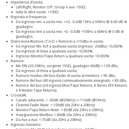
Impedenza d’uscita:
Left/Right, Monitor O/P, Group e aux: <50Ω;
tutte le altre uscite: <100Ω;
Risposta in frequenza:
Da ingresso mic a uscita mix: <+0, -0.3dB 10Hz a 55KHz @ 6-60 dB di
guadagno;
Da ingresso line a uscita mix: <0, -0.3dB <100Hz a 60KHz @ 0 dB di
guadagno;
Distorsione/Rumore (T.H.D + Rumore) a +15dBu in uscita:
Da ingresso Mic XLR a qualsiasi uscita (ingresso -20dBu): <0,003%;
Da ingresso di linea a qualsiasi uscita: <0,003%;
Ingresso Monitor/Tape Return a qualsiasi uscita: <0.003%;
Rumore:
Mic EIN (20-20KHz, sorgente 150Ω, guadagno 60dB) <-128 dBu;
Da ingresso di linea a qualsiasi uscita;
Rumore residuo del bus (fader di uscita al minimo): <-95 dBu;
Rumore del bus (40 ingressi continuativamente assegnati): <-80 dBu;
Rumore del bus (24 ingressi Mon/Tape Returns, 8 Stereo EFX Returns
e 8 Master Tape Returns);
Crosstalk:
Canale adiacente. < -90dB (@20KHz) /<-110dB (@1KHz);
Channel Fader Mute: <-100dB (da 20Hz a 20KHz);
Monitor/Tape Return Mute: <-85dB (da 20Hz a 20KHz);
Assegnazione Mix/Bus: <-80dB (da 20Hz a 20KHz);
Da Aux a Aux: <-75dB (da 20Hz a 20KHz);
Ingresso massimo: