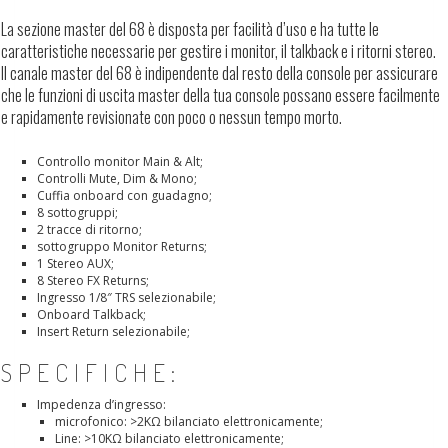
La sezione master del 68 è disposta per facilità d’uso e ha tutte le
caratteristiche necessarie per gestire i monitor, il talkback e i ritorni stereo.
Il canale master del 68 è indipendente dal resto della console per assicurare
che le funzioni di uscita master della tua console possano essere facilmente
e rapidamente revisionate con poco o nessun tempo morto.
Controllo monitor Main & Alt;
Controlli Mute, Dim & Mono;
Cuffia onboard con guadagno;
8 sottogruppi;
2 tracce di ritorno;
sottogruppo Monitor Returns;
1 Stereo AUX;
8 Stereo FX Returns;
Ingresso 1/8″ TRS selezionabile;
Onboard Talkback;
Insert Return selezionabile;
SPECIFICHE:
Impedenza d’ingresso:
microfonico: >2KΩ bilanciato elettronicamente;
Line: >10KΩ bilanciato elettronicamente;