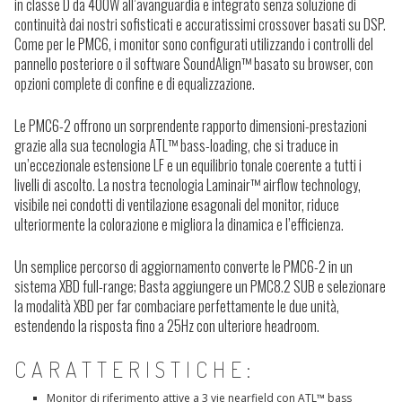
in classe D da 400W all’avanguardia e integrato senza soluzione di
continuità dai nostri sofisticati e accuratissimi crossover basati su DSP.
Come per le PMC6, i monitor sono configurati utilizzando i controlli del
pannello posteriore o il software SoundAlign™ basato su browser, con
opzioni complete di confine e di equalizzazione.
Le PMC6-2 offrono un sorprendente rapporto dimensioni-prestazioni
grazie alla sua tecnologia ATL™ bass-loading, che si traduce in
un’eccezionale estensione LF e un equilibrio tonale coerente a tutti i
livelli di ascolto. La nostra tecnologia Laminair™ airflow technology,
visibile nei condotti di ventilazione esagonali del monitor, riduce
ulteriormente la colorazione e migliora la dinamica e l’efficienza.
Un semplice percorso di aggiornamento converte le PMC6-2 in un
sistema XBD full-range; Basta aggiungere un PMC8.2 SUB e selezionare
la modalità XBD per far combaciare perfettamente le due unità,
estendendo la risposta fino a 25Hz con ulteriore headroom.
CARATTERISTICHE:
Monitor di riferimento attive a 3 vie nearfield con ATL™ bass