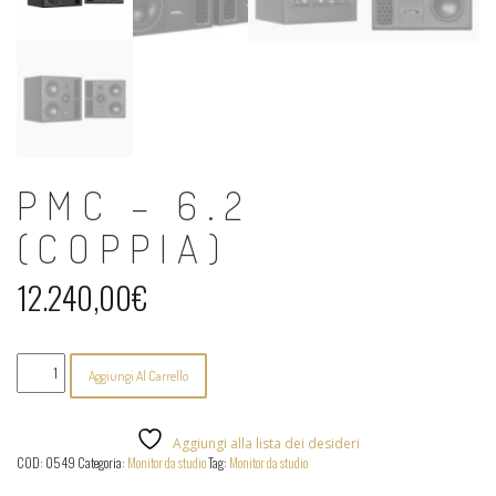
PMC – 6.2
(COPPIA)
12.240,00
€
PMC
Aggiungi Al Carrello
-
6.2
(coppia)
quantità
Aggiungi alla lista dei desideri
COD:
0549
Categoria:
Monitor da studio
Tag:
Monitor da studio