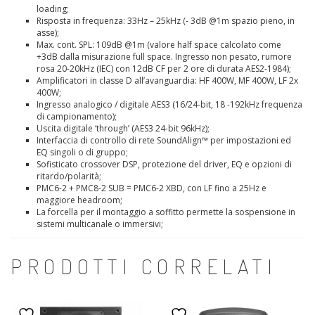
loading;
Risposta in frequenza: 33Hz – 25kHz (- 3dB @1m spazio pieno, in
asse);
Max. cont. SPL: 109dB @1m (valore half space calcolato come
+3dB dalla misurazione full space. Ingresso non pesato, rumore
rosa 20-20kHz (IEC) con 12dB CF per 2 ore di durata AES2-1984);
Amplificatori in classe D all’avanguardia: HF 400W, MF 400W, LF 2x
400W;
Ingresso analogico / digitale AES3 (16/24-bit, 18 -192kHz frequenza
di campionamento);
Uscita digitale ‘through’ (AES3 24-bit 96kHz);
Interfaccia di controllo di rete SoundAlign™ per impostazioni ed
EQ singoli o di gruppo;
Sofisticato crossover DSP, protezione del driver, EQ e opzioni di
ritardo/polarità;
PMC6-2 + PMC8-2 SUB = PMC6-2 XBD, con LF fino a 25Hz e
maggiore headroom;
La forcella per il montaggio a soffitto permette la sospensione in
sistemi multicanale o immersivi;
PRODOTTI CORRELATI