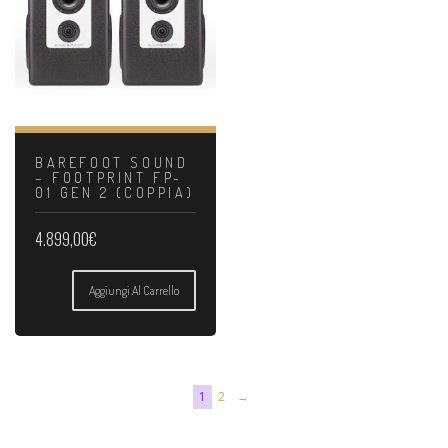
BAREFOOT SOUND
– FOOTPRINT FP-
01 GEN 2 (COPPIA)
4.899,00
€
Aggiungi Al Carrello
1
2
→