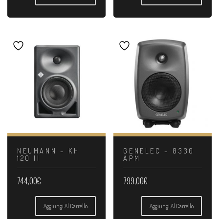
NEUMANN – KH
GENELEC – 8330
120 II
APM
744,00
€
799,00
€
Aggiungi Al Carrello
Aggiungi Al Carrello