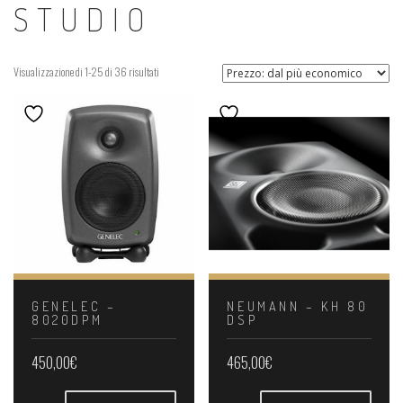
STUDIO
Prezzo:
Visualizzazione di 1-25 di 36 risultati
dal
più
economico
GENELEC –
NEUMANN – KH 80
8020DPM
DSP
450,00
€
465,00
€