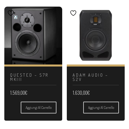
QUESTED – S7R
ADAM AUDIO –
MKIII
S2V
1.569,00
€
1.630,00
€
Aggiungi Al Carrello
Aggiungi Al Carrello