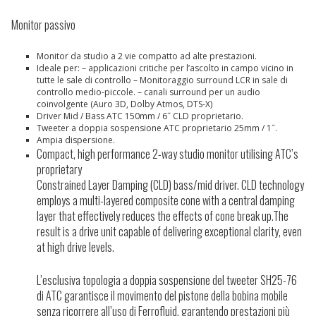
Monitor passivo
Monitor da studio a 2 vie compatto ad alte prestazioni.
Ideale per:
– applicazioni critiche per l’ascolto in campo vicino in
tutte le sale di controllo – Monitoraggio surround LCR in sale di
controllo medio-piccole. – canali surround per un audio
coinvolgente (Auro 3D, Dolby Atmos, DTS-X)
Driver Mid / Bass ATC 150mm / 6˝ CLD proprietario.
Tweeter a doppia sospensione ATC proprietario 25mm / 1˝.
Ampia dispersione.
Compact, high performance 2-way studio monitor utilising ATC’s
proprietary
Constrained Layer Damping (CLD) bass/mid driver. CLD technology
employs a multi-layered composite cone with a central damping
layer that effectively reduces the effects of cone break up.The
result is a drive unit capable of delivering exceptional clarity, even
at high drive levels.
L’esclusiva topologia a doppia sospensione del tweeter SH25-76
di ATC garantisce il movimento del pistone della bobina mobile
senza ricorrere all’uso di Ferrofluid, garantendo prestazioni più