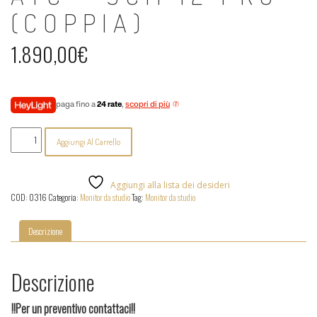
(COPPIA)
1.890,00
€
paga fino a
24 rate
,
scopri di più
ATC
Aggiungi Al Carrello
-
SCM
12
Pro
Aggiungi alla lista dei desideri
(coppia)
COD:
0316
Categoria:
Monitor da studio
Tag:
Monitor da studio
quantità
Descrizione
Descrizione
!!Per un preventivo contattaci!!