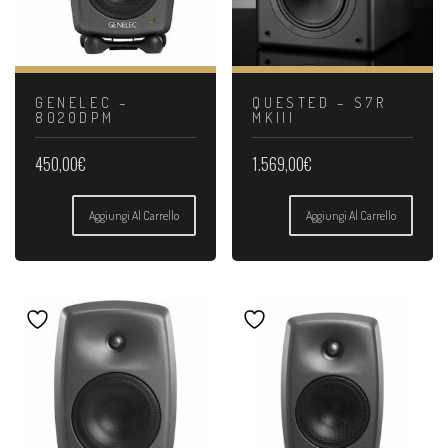
GENELEC –
QUESTED – S7R
8020DPM
MKIII
450,00
€
1.569,00
€
Aggiungi Al Carrello
Aggiungi Al Carrello