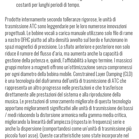
costanti per lunghi periodi di tempo.
Prodotte internamente secondo tolleranze rigorose, le unità di
trasmissione ATC sono leggendarie per le loro numerose innovazioni
progettuali. Le bobine vocali a carica manuale utilizzano solo filo di rame
a nastro OFHC piatto ad alta densità avvolto sul bordo e funzionano in
spazi magnetici di precisione. Lo sfiato anteriore e posteriore non solo
riduce il rumore del flusso d’aria, ma aumenta anche la capacità di
gestione della potenza e, quindi, l’affidabilità a lungo termine. I massicci
gruppi motore a magneti offrono un’ottimizzazione senza compromessi
per ogni diametro della bobina mobile. Constrained Layer Damping (CLD)
è una tecnologia del diaframma dell’unità di trasmissione di ATC che
rappresenta un altro progresso nelle prestazioni e che trasferisce
direttamente alle prestazioni del sistema e alla riproduzione della
musica. Le prestazioni di smorzamento migliorate di questa tecnologia
apportano miglioramenti significativi alle unità di trasmissione dei bassi
/ medi riducendo la distorsione armonica nella gamma media critica,
migliorando la linearità dell’ampiezza (risposta in frequenza) serie e
anche la dispersione (comportandosi come un’unità di trasmissione più
piccola fuori asse). Queste caratteristiche sono state incorporate nel