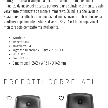
configurato e calibrato per l’ambiente di ascolto, compensando le
influenze dannose della stanza per creare una soluzione di monitoraggio
veramente ottimizzata da mono a immersivo. Quindi, sia che lavori in
spazi acustici difficili o che necessiti di una soluzione mobile che possa
adattarsi rapidamente a stanze diverse, 8320A è il tuo compagno di
monitoraggio compatto ma intelligente.
Woofer 4″
Tweeter 3/4
100 Watts RMS
Ingresso Bilanciati e Digitale AES/EBU
SPL 100 dB
Peso 3,2 Kg
Dimensions H
242
x W
151
x D
142
mm
PRODOTTI CORRELATI