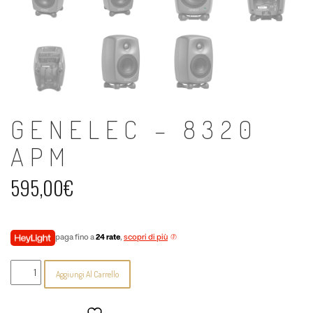
GENELEC – 8320
APM
595,00
€
paga fino a
24 rate
,
scopri di più
Genelec
Aggiungi Al Carrello
-
8320
APM
quantità