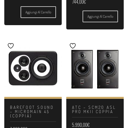
744,00
€
Aggiungi Al Carrello
Aggiungi Al Carrello
BAREFOOT SOUND
ATC – SCM20 ASL
– MICROMAIN 45
PRO MKII COPPIA
(COPPIA)
5.990,00
€