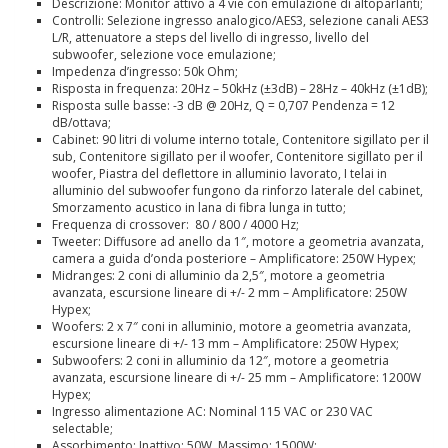
Descrizione: Monitor attivo a 4 vie con emulazione di altoparlanti;
Controlli: Selezione ingresso analogico/AES3, selezione canali AES3
L/R, attenuatore a steps del livello di ingresso, livello del
subwoofer, selezione voce emulazione;
Impedenza d’ingresso: 50k Ohm;
Risposta in frequenza: 20Hz – 50kHz (±3dB) – 28Hz – 40kHz (±1dB);
Risposta sulle basse: -3 dB @ 20Hz, Q = 0,707 Pendenza = 12
dB/ottava;
Cabinet: 90 litri di volume interno totale, Contenitore sigillato per il
sub, Contenitore sigillato per il woofer, Contenitore sigillato per il
woofer, Piastra del deflettore in alluminio lavorato, I telai in
alluminio del subwoofer fungono da rinforzo laterale del cabinet,
Smorzamento acustico in lana di fibra lunga in tutto;
Frequenza di crossover: 80 / 800 / 4000 Hz;
Tweeter: Diffusore ad anello da 1″, motore a geometria avanzata,
camera a guida d’onda posteriore – Amplificatore: 250W Hypex;
Midranges: 2 coni di alluminio da 2,5″, motore a geometria
avanzata, escursione lineare di +/- 2 mm – Amplificatore: 250W
Hypex;
Woofers: 2 x 7″ coni in alluminio, motore a geometria avanzata,
escursione lineare di +/- 13 mm – Amplificatore: 250W Hypex;
Subwoofers: 2 coni in alluminio da 12″, motore a geometria
avanzata, escursione lineare di +/- 25 mm – Amplificatore: 1200W
Hypex;
Ingresso alimentazione AC: Nominal 115 VAC or 230 VAC
selectable;
Assorbimento: Inattivo: 50W, Massimo: 1500W;