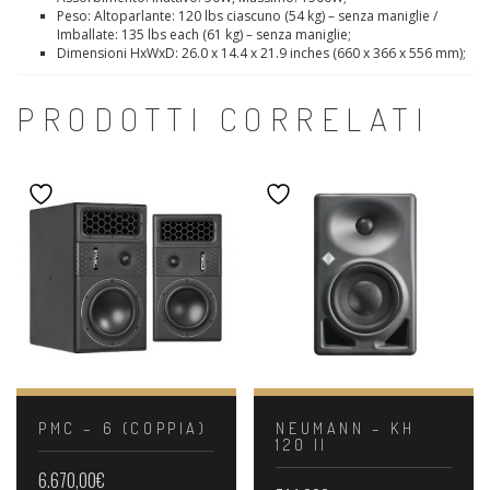
Peso: Altoparlante: 120 lbs ciascuno (54 kg) – senza maniglie /
Imballate: 135 lbs each (61 kg) – senza maniglie;
Dimensioni HxWxD: 26.0 x 14.4 x 21.9 inches (660 x 366 x 556 mm);
PRODOTTI CORRELATI
PMC – 6 (COPPIA)
NEUMANN – KH
120 II
6.670,00
€