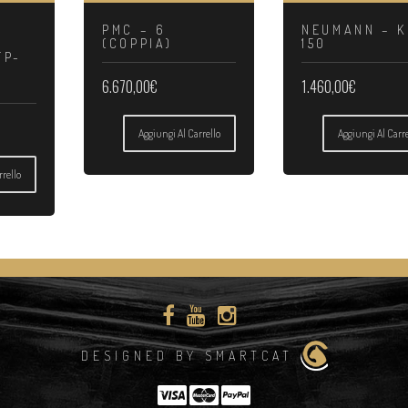
PMC – 6
NEUMANN – K
(COPPIA)
150
FP-
6.670,00
€
1.460,00
€
Aggiungi Al Carrello
Aggiungi Al Carre
rrello
DESIGNED BY SMARTCAT