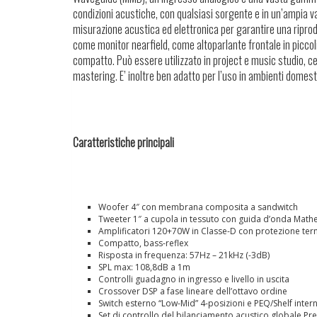
condizioni acustiche, con qualsiasi sorgente e in un’ampia va
misurazione acustica ed elettronica per garantire una riprod
come monitor nearfield, come altoparlante frontale in piccol
compatto. Può essere utilizzato in project e music studio, c
mastering. E’ inoltre ben adatto per l’uso in ambienti domesti
Caratteristiche principali
Woofer 4″ con membrana composita a sandwitch
Tweeter 1″ a cupola in tessuto con guida d’onda Mathe
Amplificatori 120+70W in Classe-D con protezione ter
Compatto, bass-reflex
Risposta in frequenza: 57Hz – 21kHz (-3dB)
SPL max: 108,8dB a 1m
Controlli guadagno in ingresso e livello in uscita
Crossover DSP a fase lineare dell’ottavo ordine
Switch esterno “Low-Mid” 4-posizioni e PEQ/Shelf intern
Set di controllo del bilanciamento acustico globale Pr