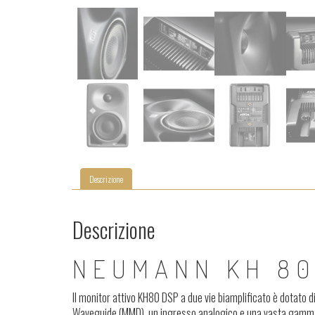
Descrizione
Descrizione
NEUMANN KH 80
Il monitor attivo KH80 DSP a due vie biamplificato è dotato 
Waveguide (MMD), un ingresso analogico e una vasta gamma di