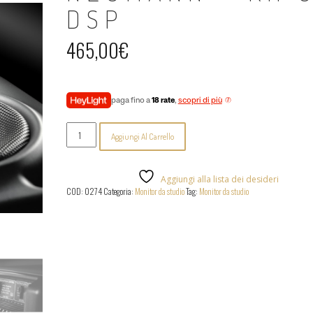
DSP
465,00
€
paga fino a
18 rate
,
scopri di più
Neumann
Aggiungi Al Carrello
-
KH
80
DSP
Aggiungi alla lista dei desideri
quantità
COD:
0274
Categoria:
Monitor da studio
Tag:
Monitor da studio