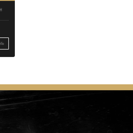
H
llo