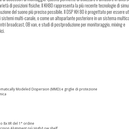
rietà di posizioni fisiche. Il KH80 rappresenta la più recente tecnologie di simu
uzione del suono più preciso possibile. Il DSP KH 80 è progettato per essere ut
i sistemi multi-canale, o come un altoparlante posteriore in un sistema multic
entri broadcast, OB van, e studi di postproduzione per monitoraggio, mixing e
ci.
matically Modeled Dispersion (MMD) e griglie di protezione
mica
o 8x IIR del 1° ordine
ecision Alignment più High/Low shelf