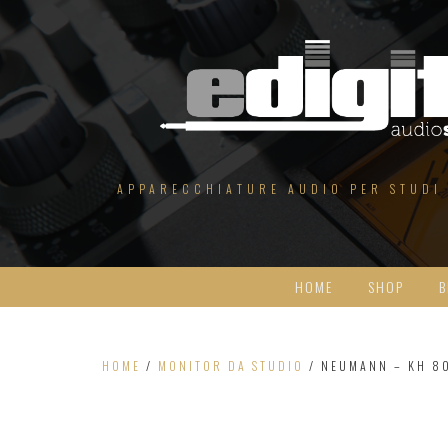
Salta
al
contenuto
APPARECCHIATURE AUDIO PER STUDI
HOME
SHOP
B
HOME
/
MONITOR DA STUDIO
/ NEUMANN – KH 8