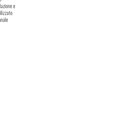
lazione e
ilizzato
anale