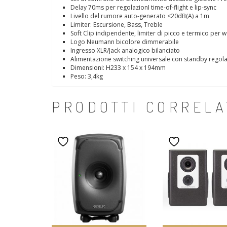
Delay 70ms per regolazionI time-of-flight e lip-sync
Livello del rumore auto-generato <20dB(A) a 1m
Limiter: Escursione, Bass, Treble
Soft Clip indipendente, limiter di picco e termico per 
Logo Neumann bicolore dimmerabile
Ingresso XLR/Jack analogico bilanciato
Alimentazione switching universale con standby regola
Dimensioni: H233 x 154 x 194mm
Peso: 3,4kg
PRODOTTI CORRELA