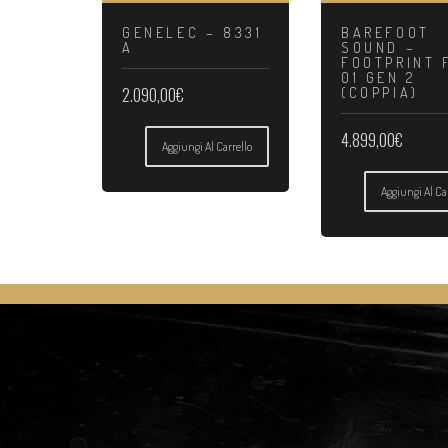
GENELEC – 8331
BAREFOOT
A
SOUND –
FOOTPRINT 
01 GEN 2
2.090,00
€
(COPPIA)
4.899,00
€
Aggiungi Al Carrello
Aggiungi Al Ca