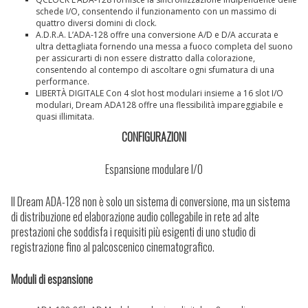
schede I/O, consentendo il funzionamento con un massimo di
quattro diversi domini di clock.
A.D.R.A.
L’ADA-128 offre una conversione A/D e D/A accurata e
ultra dettagliata fornendo una messa a fuoco completa del suono
per assicurarti di non essere distratto dalla colorazione,
consentendo al contempo di ascoltare ogni sfumatura di una
performance.
LIBERTÀ DIGITALE
Con 4 slot host modulari insieme a 16 slot I/O
modulari, Dream ADA128 offre una flessibilità impareggiabile e
quasi illimitata.
CONFIGURAZIONI
Espansione modulare I/O
Il Dream ADA-128 non è solo un sistema di conversione, ma un sistema
di distribuzione ed elaborazione audio collegabile in rete ad alte
prestazioni che soddisfa i requisiti più esigenti di uno studio di
registrazione fino al palcoscenico cinematografico.
Moduli di espansione