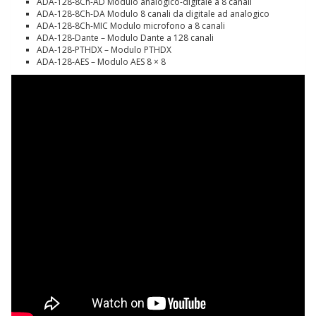
ADA-128-8Ch-AD Modulo analogico-digitale a 8 canali
ADA-128-8Ch-DA Modulo 8 canali da digitale ad analogico
ADA-128-8Ch-MIC Modulo microfono a 8 canali
ADA-128-Dante – Modulo Dante a 128 canali
ADA-128-PTHDX – Modulo PTHDX
ADA-128-AES – Modulo AES 8 × 8