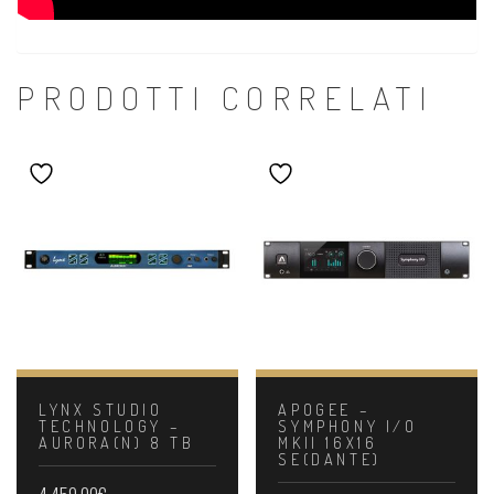
PRODOTTI CORRELATI
LYNX STUDIO
APOGEE –
TECHNOLOGY –
SYMPHONY I/O
AURORA(N) 8 TB
MKII 16X16
SE(DANTE)