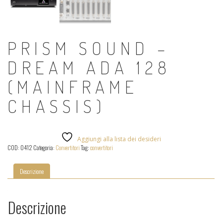
PRISM SOUND –
DREAM ADA 128
(MAINFRAME
CHASSIS)
Aggiungi alla lista dei desideri
COD:
0412
Categoria:
Convertitori
Tag:
convertitori
Descrizione
Descrizione