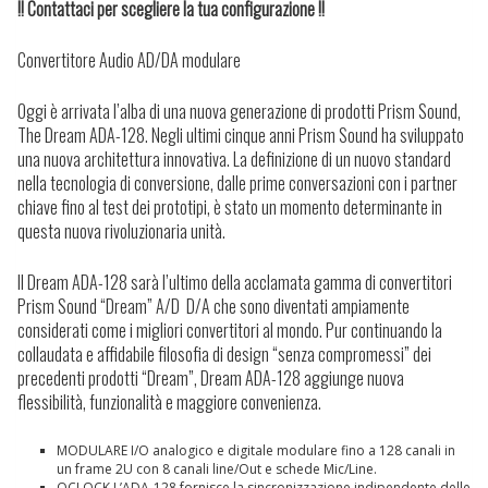
!! Contattaci per scegliere la tua configurazione !!
Convertitore Audio AD/DA modulare
Oggi è arrivata l’alba di una nuova generazione di prodotti Prism Sound,
The Dream ADA-128.
Negli ultimi cinque anni Prism Sound ha sviluppato
una nuova architettura innovativa. La definizione di un nuovo standard
nella tecnologia di conversione, dalle prime conversazioni con i partner
chiave fino al test dei prototipi, è stato un momento determinante in
questa nuova rivoluzionaria unità.
Il Dream ADA-128 sarà l’ultimo della acclamata gamma di convertitori
Prism Sound “Dream” A/D D/A che sono diventati ampiamente
considerati come i migliori convertitori al mondo.
Pur continuando la
collaudata e affidabile filosofia di design “senza compromessi” dei
precedenti prodotti “Dream”, Dream ADA-128 aggiunge nuova
flessibilità, funzionalità e maggiore convenienza.
MODULARE
I/O analogico e digitale modulare fino a 128 canali in
un frame 2U con 8 canali line/Out e schede Mic/Line.
QCLOCK
L’ADA-128 fornisce la sincronizzazione indipendente delle