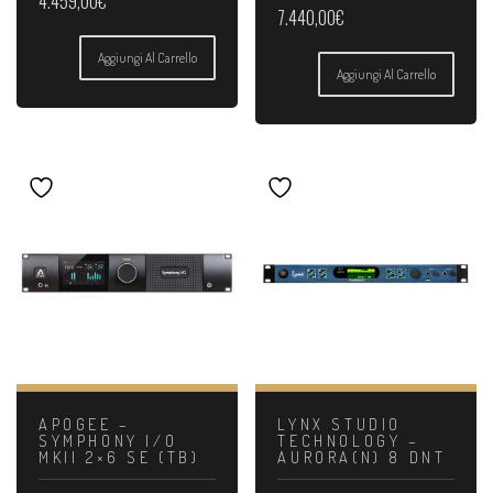
4.459,00
€
7.440,00
€
Aggiungi Al Carrello
Aggiungi Al Carrello
APOGEE –
LYNX STUDIO
SYMPHONY I/O
TECHNOLOGY –
MKII 2×6 SE (TB)
AURORA(N) 8 DNT